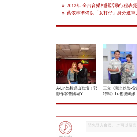
2012年 全台音樂相關活動行程表(
蔡依林準備以「女打仔」身分進軍
A-Lin曾想退出歌壇！郭
三立《完全娛樂-父
靜作客曾國城Y...
特輯》Lu爸後悔嫁..