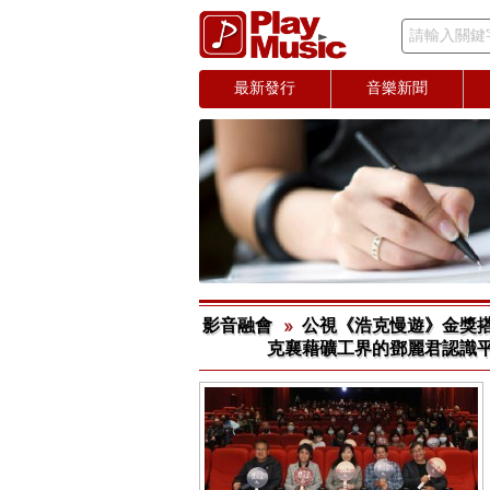
請輸入關鍵
最新發行
音樂新聞
影音融會
公視《浩克慢遊》金獎搭
克襄藉礦工界的鄧麗君認識