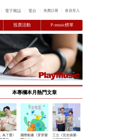
|
|
|
電子雜誌
電台
|
免費註冊
會員登入
投票活動
P-music榜單
本專欄本月熱門文章
，為了愛》
國際動畫《芽芽樂
三立《完全娛樂-