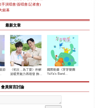
歌手演唱會/簽唱會/記者會)
大銀幕
最新文章
親節
《初次，為了愛》朴解
國際動畫《芽芽樂團
YaYa‘s Band...
.
浚暖男魅力再噴發 飾...
會員留言討論