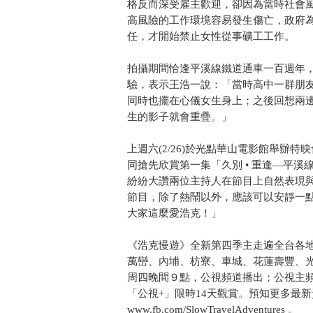
格反而深受雇主歡迎，卻因為當時社會風
高風險的工作環境容易發生傷亡，政府
任，才開始禁止女性從事礦工工作。
拍攝期間恰逢平溪線鐵道通車一百週年
驗，表示王浩一說：「當時高中一群朋
同時也擺在心儀女生身上；之後回想兩
生的影子就會重疊。」
上週六(2/26)於光點華山電影館舉辦
同搶先欣賞第一集「久別 • 重逢—平
紛紛大讚兩位主持人在節目上自然表現
節目，除了熱鬧以外，應該可以安靜一
大家這麼愛浩克！」
《浩克慢遊》全新第四季主走遍全台各
萬巒、內埔、枋寮、車城、花蓮壽豐、光
周四晚間９點，公視頻道播出；公視主頻道
「公視+」限時14天觀賞。預知更多最
www.fb.com/SlowTravelAdventures 。