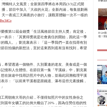
朴解浚暖
灣獨特人文風景；全新第四季將在本周四(3/3)正式開
播，節目中加入「大叔的火花」全新內涵，每集規劃兩
天一夜或三天兩夜的小旅行，讓觀眾體驗一次不一樣的
IsBw34Co
榮獲第52屆金鐘獎「生活風格節目主持人獎」肯定後，
A-Li
壇！郭靜
浩一表示：「其實得獎就是社會責任的開始，因此這一季
年的職人。」劉克襄表示：「這一季我們一直在找尋有別
些節目拍攝的新想法，至於這東西到底有沒有找到，希望
涵，希望透過一個物件、久別重逢的老友、美食或是一個
春記憶和人生體悟。在節目第一集「平溪線」中，劉克襄
，想在旅途中找尋訪照片中的人物，並藉此回溯梳理平溪
襄表示：「以前來平溪都是跟鐵道、瀑布這些元素接觸，
。」
礦工周朝南大哥的介紹，不僅得知照片中的女性身份之
到當年女礦工的比例大概佔了20%，因為任勞任怨的性