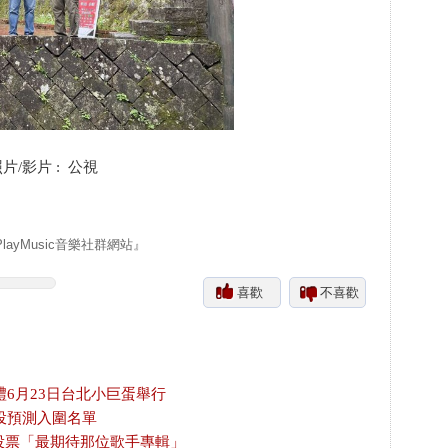
/影片 : 公視
yMusic音樂社群網站』
喜歡
不喜歡
禮6月23日台北小巨蛋舉行
投預測入圍名單
放投票「最期待那位歌手專輯」