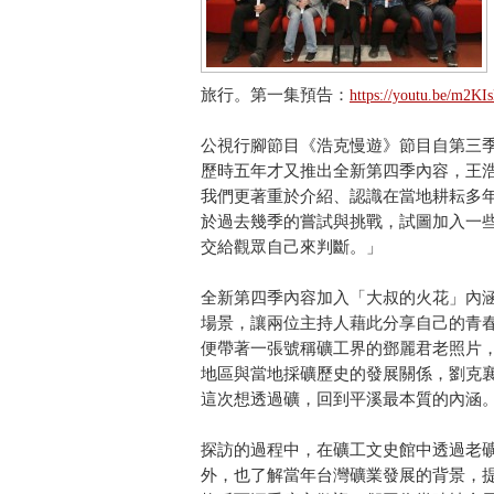
旅行。第一集預告：
https://youtu.be/m2K
公視行腳節目《浩克慢遊》節目自第三季
歷時五年才又推出全新第四季內容，王
我們更著重於介紹、認識在當地耕耘多
於過去幾季的嘗試與挑戰，試圖加入一
交給觀眾自己來判斷。」
全新第四季內容加入「大叔的火花」內
場景，讓兩位主持人藉此分享自己的青
便帶著一張號稱礦工界的鄧麗君老照片
地區與當地採礦歷史的發展關係，劉克
這次想透過礦，回到平溪最本質的內涵
探訪的過程中，在礦工文史館中透過老
外，也了解當年台灣礦業發展的背景，提