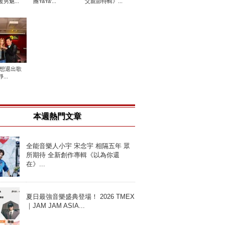
男魅...
團YaYa‘...
父親節特輯》...
n曾想退出歌
...
本週熱門文章
全能音樂人小宇 宋念宇 相隔五年 眾
所期待 全新創作專輯《以為你還
在》...
夏日最強音樂盛典登場！ 2026 TMEX
｜JAM JAM ASIA...