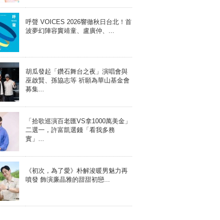
呼聲 VOICES 2026響徹秋日台北！首
波夢幻陣容竇靖童、盧廣仲、...
胡瓜發起「鑽石舞台之夜」演唱會與
巫啟賢、孫協志等 祈願為華山基金會
募集...
「拾歌巡演百老匯VS拿1000萬美金」
二選一，許富凱選錢「看我多務
實」...
《初次，為了愛》朴解浚暖男魅力再
噴發 飾演廉晶雅的甜甜初戀...