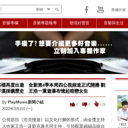
字
專欄作家
音樂專欄
音樂專題報導
發現好聲音
音樂與生活
檔再度出遊 全新第4季本周四公視頻道正式開播 劉
平溪採礦歷史 王浩一重遊瀑布憶起暗戀女生
PlayMusic新聞小組
By
0
0
126
2022年3月2日 (一)
公視節目《浩克慢遊》以文化行腳的形式，由金獎主持
《初次
人作家王浩一及劉克襄共同主持，引領觀眾細細品味台