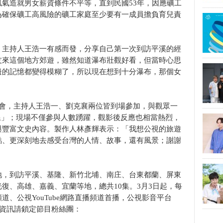
氣造就男女薪資條件不平等，直到民國53年，因應礦工
為確保礦工高風險的礦工家庭至少要有一成員擔負育兒責
，主持人王浩一有感而發，分享自己第一次到訪平溪的經
友來這個地方郊遊，雖然知道瀑布壯觀好看，但當時心思
邊的記憶都變得模糊了，所以現在想到十分瀑布，那個女
特映會，主持人王浩一、劉克襄兩位皆到場參加，與觀眾一
溪線」；現場不僅參與人數踴躍，觀影後反應也相當熱烈，
與豐富文史內容。製作人林彥輝表示：「我想公視的旅遊
點、更深刻地去感受台灣的人情、故事，還有風景；謝謝
地，到訪平溪、基隆、新竹北埔、南庄、台東都蘭、屏東
復、高雄、嘉義、宜蘭等地，總共10集。3月3日起，每
、公視YouTube網路直播頻道首播，公視影音平台
新資訊請鎖定節目粉絲團：