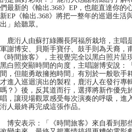
們最新的《輸出.368》EP，也能直達你
新EP《輸出.368》將把一整年的巡迴生
出」給聽眾。
鹿洐人由蘇打綠團長阿福所栽培，主唱是
軍謝博安、貝斯手寶仔、鼓手則為天裔，
《時間旅客》，主視覺完全以黑白照片呈
黑白照突顯時間的向度，主唱謝博安說：
間，但能勇敢擁抱時間」有別於一般歌手
才進入巡迴演出的製程，鹿洐人在發行專
嗎？》後，反其道而行，選擇將新作優先
唱，讓現場觀眾感受每次演奏的呼吸，進
洐人最終再完成這張作品。
博安表示：「《時間旅客》來自看到那
改變未來，最終又把事情搞得更糟的電影