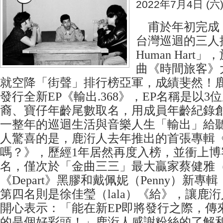
2022年7月4日 (六
甫於年初完成《
台灣巡迴的三人
Human Hart
曲《時間旅客》
就空降「街聲」排行榜亞軍，成績斐然！
發行全新EP《輸出.368》，EP名稱是以3
裔、寶仔年齡尾數取名，用成員年齡紀錄
一整年的巡迴生活與音樂人生「輸出」給
人驚喜的是，鹿洐人去年推出的首張專輯
嗎？》，歷經1年居然再度入榜，並衝上博
名，僅次於「金曲三三」最大贏家蔡健雅（T
《Depart》黑膠和戴佩妮（Penny）新
第四名則是徐佳瑩（lala）《給》，讓鹿
開心表示：「能在新EP即將發行之際，傳
的是個好彩頭！」鹿洐人感謝粉絲的了解