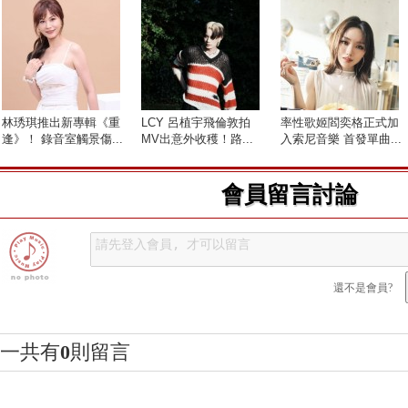
林琇琪推出新專輯《重
LCY 呂植宇飛倫敦拍
率性歌姬閻奕格正式加
逢》！ 錄音室觸景傷...
MV出意外收穫！路...
入索尼音樂 首發單曲...
會員留言討論
還不是會員?
一共有
0
則留言