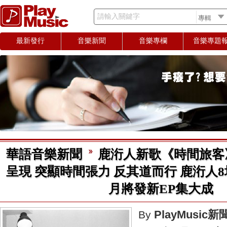
請輸入關鍵字
最新發行
音樂新聞
音樂專欄
音樂專題
華語音樂新聞
鹿洐人新歌《時間旅客
呈現 突顯時間張力 反其道而行 鹿洐人
月將發新EP集大成
PlayMusic
By