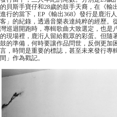
的貝斯手寶仔和28歲的鼓手天裔，在《輸
進行的當下，EP《輸出368》發行是鹿洐
客」的紀錄，透過音樂表達純粹的經歷。從《
灣巡迴開跑時，專輯歌曲大致選定，也是
的現場裡，鹿洐人留給觀眾的彩蛋。但隨
鼓的準備，何時要讓作品問世，反倒更加
言，時間是重要的標誌，甚至未來發行專
間」作為戳記。