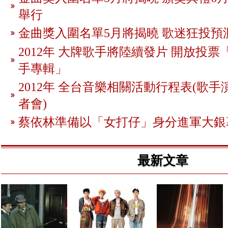
舉行
金曲獎入圍名單5月將揭曉 歌迷狂投預
2012年 大牌歌手將陸續發片 開放投
手專輯」
2012年 全台音樂相關活動行程表(歌手
者會)
蔡依林準備以「女打仔」身分進軍大銀
最新文章