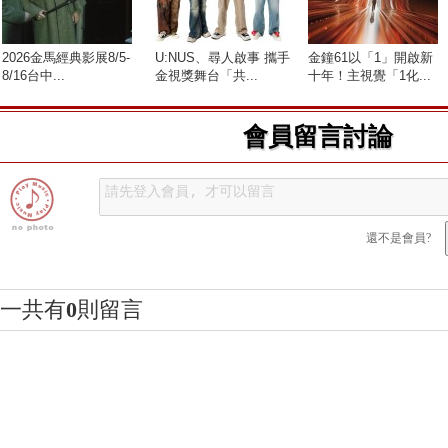
2026金馬經典影展8/5-
U:NUS、尋人啟事 攜手
金鐘61以「1」開啟新
8/16台中...
金視獎舞台「共...
十年！主視覺「1化...
會員留言討論
還不是會員?
一共有
0
則留言