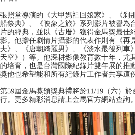
張照堂導演的《大甲媽祖回娘家》、《刹
船祭典》、《映象之旅》系列影片被譽為
片的經典，並以《古厝》獲得金馬獎最佳
影。他擔任劇情片攝影的代表作則有《再
夫》、《唐朝綺麗男》、《淡水最後列車
天空》）等。他深耕影像教育數十年，尤
的培育，也是台灣國際紀錄片雙年展的推
獎他也希望能和所有紀錄片工作者共享這
第59屆金馬獎頒獎典禮將於11/19（六）
行。更多精彩消息請上金馬官方網站查詢