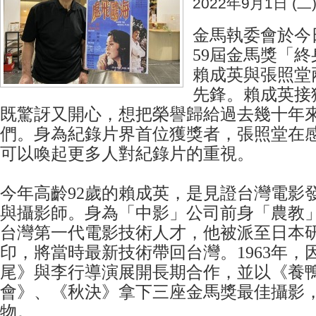
2022年9月1日 (二
金馬執委會於今日
59屆金馬獎「
賴成英與張照堂
先鋒。賴成英接
既驚訝又開心，想把榮譽歸給過去幾十年
們。身為紀錄片界首位獲獎者，張照堂在
可以喚起更多人對紀錄片的重視。
今年高齡92歲的賴成英，是見證台灣電影
與攝影師。身為「中影」公司前身「農教
台灣第一代電影技術人才，他被派至日本
印，將當時最新技術帶回台灣。1963年，
尾》與李行導演展開長期合作，並以《養
會》、《秋決》拿下三座金馬獎最佳攝影
物。