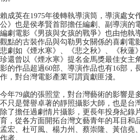
賴成英在1975年後轉執導演筒，導演處女
公》也是侯孝賢首部擔任編劇、副導演的
編劇電影《男孩與女孩的戰爭》也由他執
觀點的古裝作品與勾勒男女關係的喜劇電
悲劇如《煙水寒》、《悲之秋》、《秋蓮
珍還曾以《煙水寒》提名金馬獎最佳女主
影的作品超過60部、導演作品也有16部，
作，對台灣電影產業可謂貢獻匪淺。
今年79歲的張照堂，對台灣藝術的影響是
不只是聲譽卓著的靜照攝影大師，也是台
除了擔任過劇情片攝影，更長年投身紀錄
育，從各方面開拓台灣文藝青年的耳目和
孟宏、杜可風、楊力州、蔡崇隆、黃信堯
作者。