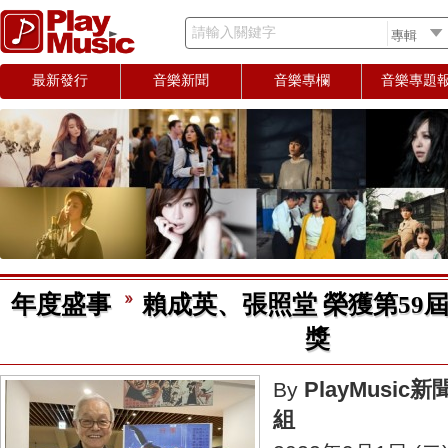
請輸入關鍵字
最新發行
音樂新聞
音樂專欄
音樂專題
年度盛事
賴成英、張照堂 榮獲第59
獎
PlayMusic新
By
組