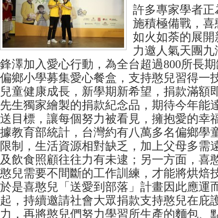
許多專家學者正
施積極備戰，喜
如火如荼的展開
力邀人氣天團九
鋒澤加入愛心行動，為全台超過800所長
偏鄉小學募集愛心餐盒，支持憨兒習得一
兒童健康成長，新學期新希望，捐款滿額即贈Mr
先生獨家繪製的捐款紀念品，期待今年能
送目標，讓每個努力被看見，擁抱愛的幸
據教育部統計，台灣約有八萬多名偏鄉學
限制，生活資源相對缺乏，加上父母多需
及飲食照顧往往力有未逮；另一方面，喜
憨兒需要不間斷的工作訓練，才能將烘焙
於是喜憨兒「送愛到部落」計畫因此應運而生
起，持續邀請社會大眾捐款支持憨兒在庇
力，再將憨兒們努力學習所生產的麵包、