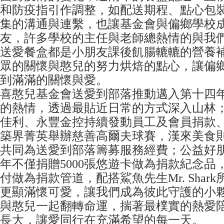
和防疫指引作調整，如配送期程、點心包
集的溝通與連繫，也讓基金會與偏鄉學校
友，許多學校的主任與老師總熱情的與我
送愛餐盒都是小朋友課後飢腸轆轆的營養
眾的關懷與憨兒的努力烘焙的點心，讓偏
到滿滿的關懷與愛。
喜憨兒基金會送愛到部落推動邁入第十四
的熱情，透過最貼近日常的方式深入山林
佳利、永豐金控持續發動員工及會員捐款
築界菁英舉辦慈善高爾夫球賽，漢來美食
共同為送愛到部落籌募服務經費；公益好
年不僅捐贈5000張悠遊卡做為捐款紀念品
付做為捐款管道，配搭鯊魚先生Mr. Shar
更顯滿懷可愛，讓我們成為彼此守護的小
與憨兒一起翻轉命運，揣著最樸實的熱愛
長大，讓愛同行在充滿希望的每一天。