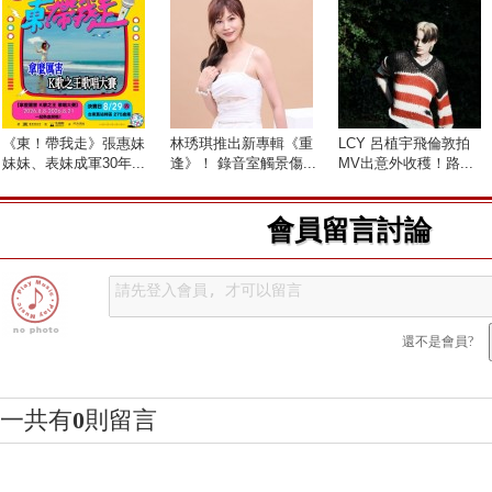
《東！帶我走》張惠妹
林琇琪推出新專輯《重
LCY 呂植宇飛倫敦拍
妹妹、表妹成軍30年...
逢》！ 錄音室觸景傷...
MV出意外收穫！路...
會員留言討論
還不是會員?
一共有
0
則留言