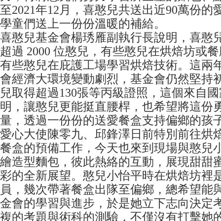
至2021年12月，喜憨兒共送出近90萬份
學童們送上一份份溫暖的補給。
喜憨兒基金會楊琇雁副執行長說明，喜憨
超過 2000 位憨兒，有些憨兒在烘焙坊或
有些憨兒在庇護工場學習烘焙技術。這兩
會經濟大環境變動劇烈，基金會仍然堅持
兒取得超過130張等丙級證照，這個來自
明，讓憨兒更能挺直腰桿，也希望將這份
量，透過一份份的送愛餐盒支持偏鄉的孩
愛心大使陳零九、邱鋒澤日前特別前往烘
餐盒的預備工作，今天也來到現場與憨兒
繪造型麵包，彼此熱絡的互動，展現甜甜
彩的全新展望。憨兒小怡平時在烘焙坊裡
員，幾次帶著餐盒出隊至偏鄉，總希望能
金會的學習與進步，於是她立下志向決定
複的考題與術科的測驗，不僅沒有打擊她