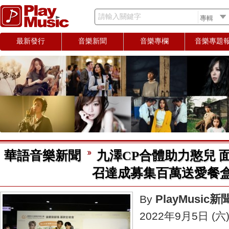
請輸入關鍵字
最新發行
音樂新聞
音樂專欄
音樂專題
華語音樂新聞
九澤CP合體助力憨兒 
召達成募集百萬送愛餐
PlayMusic
By
2022年9月5日 (六