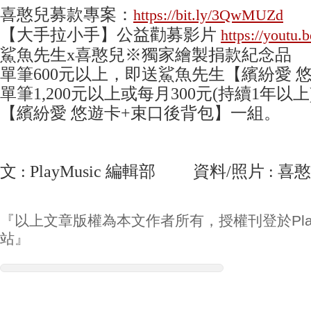
喜憨兒募款專案：
https://bit.ly/3QwMUZd
【大手拉小手】公益勸募影片
https://yout
鯊魚先生x喜憨兒※獨家繪製捐款紀念品
單筆600元以上，即送鯊魚先生【繽紛愛 
單筆1,200元以上或每月300元(持續1年以
【繽紛愛 悠遊卡+束口後背包】一組。
文 : PlayMusic 編輯部 資料/照片 : 
『以上文章版權為本文作者所有，授權刊登於Play
站』