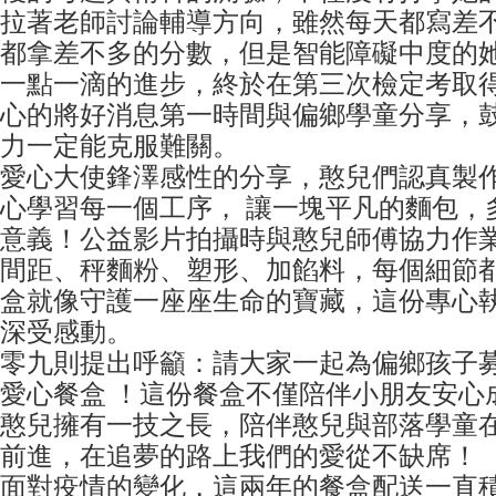
拉著老師討論輔導方向，雖然每天都寫差
都拿差不多的分數，但是智能障礙中度的
一點一滴的進步，終於在第三次檢定考取
心的將好消息第一時間與偏鄉學童分享，
力一定能克服難關。
愛心大使鋒澤感性的分享，憨兒們認真製
心學習每一個工序， 讓一塊平凡的麵包，
意義！公益影片拍攝時與憨兒師傅協力作
間距、秤麵粉、塑形、加餡料，每個細節
盒就像守護一座座生命的寶藏，這份專心
深受感動。
零九則提出呼籲：請大家一起為偏鄉孩子
愛心餐盒 ！這份餐盒不僅陪伴小朋友安心
憨兒擁有一技之長，陪伴憨兒與部落學童
前進，在追夢的路上我們的愛從不缺席！
面對疫情的變化，這兩年的餐盒配送一直