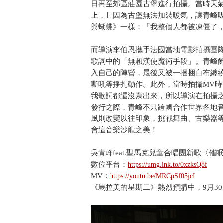
日再至郊區莊園古堡進行拍攝。當時天氣
上，且因為古堡無法加裝暖氣，讓青峰
與蝴蝶》一樣：「我整個人都被凍僵了
而導演李伯恩攜手法國當地電影拍攝團
歌詞中的「無賴漢使魔術手段」。青峰
入自己的陣營，最後又被一捆捆白布纏
嘶吼等掙扎動作。此外，當時拍攝MV
我歌詞都還沒寫出來，所以導演在拍攝
發行之際，青峰不只跨國合作世界各地
風則改變以往印象，挑戰舞曲、古樂器
會這音樂沙龍之美！
吳青峰feat.聖馬克兒童合唱團新歌〈催
數位平台：
https://umg.lnk.to/0xzksQ8f
MV：
https://youtu.be/MRCpSf05jcI
《馬拉美的星期二》熱烈預購中，9月3