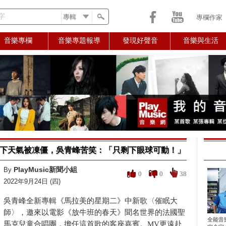
字
專欄作家
音樂專欄
音樂專題報導
發現好聲音
音樂與生活
下天氣被凍僵，吳青峰苦笑：「只剩下眼球可動！」
PlayMusic新聞小組
By
0
0
38
2022年9月24日 (四)
吳青峰全新專輯《馬拉美的星期二》中新歌〈催眠大
師〉，邀來以電影《放牛班的春天》聞名世界的法國聖
全能音
馬克兒童合唱團，擔任這首歌的客座嘉賓。MV更遠赴