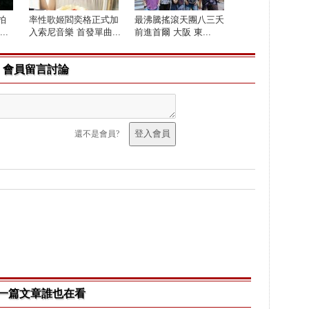
拍
率性歌姬閻奕格正式加
最沸騰搖滾天團八三夭
..
入索尼音樂 首發單曲...
前進首爾 大阪 東...
會員留言討論
還不是會員?
一篇文章誰也在看