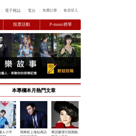
|
|
|
電子雜誌
電台
|
免費註冊
會員登入
投票活動
P-music榜單
本專欄本月熱門文章
樂人小宇
周興哲上海站再訪
華語樂壇引頸期盼