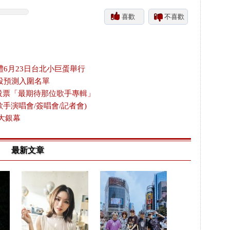
喜歡
不喜歡
禮6月23日台北小巨蛋舉行
投預測入圍名單
放投票「最期待那位歌手專輯」
歌手演唱會/簽唱會/記者會)
大銀幕
最新文章