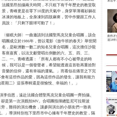
宋念宇 
法國里昂拍攝兩天時間，不只租下有千年歷史的教堂取
景，青峰更是在零下10度的天氣中，身穿單薄襯衫躺在
冰凍的地板上，全身凍到四肢麻痺，苦中作樂跟工作人
員說：「只剩下眼球可動了！」
〈催眠大師〉一曲邀請到法國聖馬克兒童合唱團，該合
創作才
道14年首
唱團成立於1986年，曾以電影《放牛班的春天》舉世聞
名，是歐洲數一數二的知名兒童合唱團，這次擔任沙龍
客座嘉賓，以法文獻聲唱出倒數的六、五、四、三、
二、一。青峰透露：「所有人都有不小心被帶走的時
候，我可以是一個發聲者，希望能透過這首歌再重拾對
音樂的信仰，還有幸福的運氣。」而看似在痛苦之下完
不會有這些作品的愛，因為這些作品的發生，讓我有能力
的星期二》這張專輯還是很愉悅、幸福的！。」
導演李伯恩，遠赴法國合體聖馬克兒童合唱團一齊拍攝。
，卻是第一次演戲拍MV。合唱團指揮總監尼可拉斯波
在旁，難得的演出機會，讓參與演出的小朋友們一致表
玩。」導演特別包下里昂市中心擁有千年歷史的教堂，隔