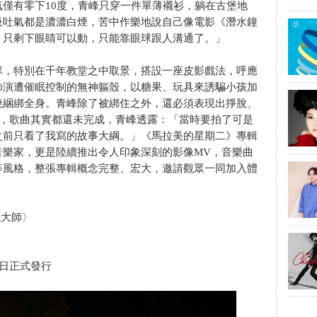
僅有零下10度，青峰只穿一件單薄襯衫，躺在古堡地
吸吐氣都是濃濃白煙，苦中作樂地說自己像電影《潛水鐘
，只剩下眼睛可以動，只能靠眼球跟人溝通了。」
隊，特別在千年教堂之中取景，搭設一座皮影戲法，呼應
飾演遭催眠控制的無神軀殼，以糖果、玩具來誘騙小孩加
繞綑綁全身。青峰除了被綁住之外，還必須表現出掙脫、
時，歌曲其實都還未完成，青峰透露：「當時要拍了可是
之前只看了我寫的故事大綱。」《馬拉美的星期二》專輯
音樂家，更是陸續推出令人印象深刻的影像MV，音樂曲
等風格，整張專輯概念完整、宏大，邀請觀眾一同加入體
眠大師〉
0日正式發行