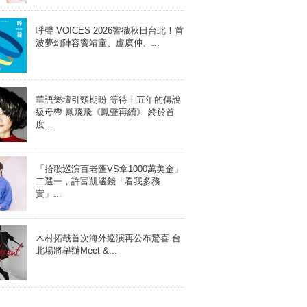
呼聲 VOICES 2026響徹秋日台北！首
波夢幻陣容竇靖童、盧廣仲、...
華語樂壇引頸期盼 等待十五年的傳說
級母帶 鳳飛飛《鳳聲再續》 終於首
度...
「拾歌巡演百老匯VS拿1000萬美金」
二選一，許富凱選錢「看我多務
實」...
木村拓哉首次海外巡演再公布驚喜 台
北場將舉辦Meet &...