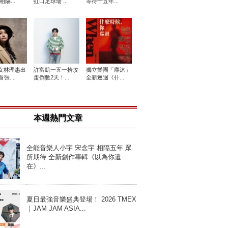
相隔...
虹口足球場 ...
等待十五年...
女林理惠出
許富凱一五一拾攻
獨立樂團「塵沐」
張...
蛋倒數2天！...
全新巡迴《什...
本週熱門文章
全能音樂人小宇 宋念宇 相隔五年 眾
所期待 全新創作專輯《以為你還
在》...
夏日最強音樂盛典登場！ 2026 TMEX
｜JAM JAM ASIA...