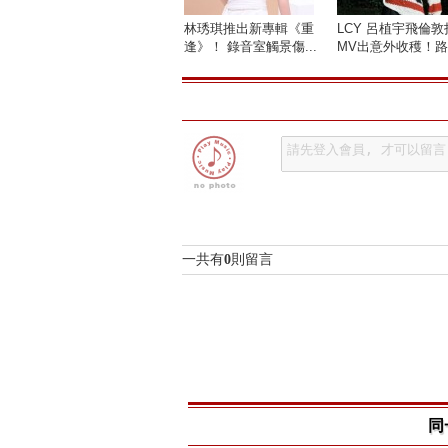
林琇琪推出新專輯《重
LCY 呂植宇飛倫敦
逢》！ 錄音室觸景傷...
MV出意外收穫！路.
一共有
0
則留言
同