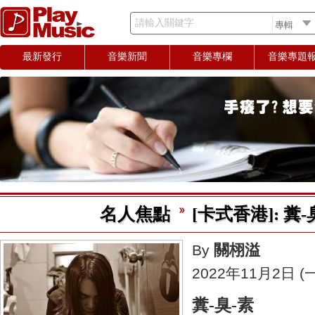
請輸入關鍵字
最新發行
音樂新聞
音樂專欄
音樂專題
名人焦點
​[卡式香港]: 糞-
關栩溢
By
2022年11月2日 (一
糞-臭-素