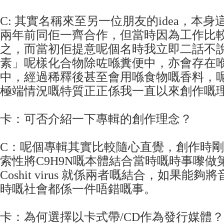
C: 其實名稱來至另一位朋友的idea，本身這p
兩年前同佢一齊合作，但當時因為工作比
之，而當初佢提意呢個名時我立即二話不
素」呢樣化合物除咗喺糞便中，亦會存在
中，經過稀釋後甚至會用喺食物嘅香料，
極端情況嘅特質正正係我一直以來創作嘅
卡：可否介紹一下專輯的創作理念？
C：呢個專輯其實比較隨心直覺，創作時剛
索性將C9H9N嘅本體結合當時嘅時事嚟做
Coshit virus 就係兩者嘅結合，如果能
時嘅社會都係一件唔錯嘅事。
卡：為何選擇以卡式帶/CD作為發行媒體？