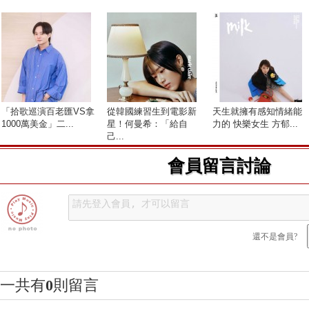
「拾歌巡演百老匯VS拿
從韓國練習生到電影新
天生就擁有感知情緒能
1000萬美金」二...
星！何曼希：「給自
力的 快樂女生 方郁...
己...
會員留言討論
還不是會員?
一共有
0
則留言