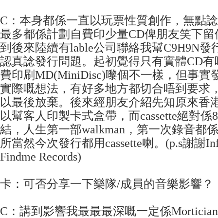
C：本身都係一直以玩票性質創作，無點
最多都係計劃自費印少量CD俾朋友笑下留
到後來陸續有lable公司聯絡我幫C9H9N
認真諗發行問題。起初覺得只有實體CD有
費印刷MD(MiniDisc)嚟個不一樣，但事
實際嘅想法，有好多地方都切合唔到要求
以最後放棄。後來經朋友介紹先知原來香港有
以幫客人印製卡式盒帶，而cassette絕對
結，人生第一部walkman，第一次錄音都係用c
所當然今次發行都用cassette喇。(p.s謝謝Infree
Findme Records)
卡：可否分享一下樂隊/成員的音樂影響？
C：講到影響我最最最深嘅一定係Mortici