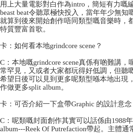
用上大量電影對白作為intro，簡短有力
beast beat令聽眾極快投入，當年年少
就算到後來開始創作唔同類型嘅音樂時，
特質豐富首歌。
卡：如何看本地grindcore scene？
C：本地嘅grindcore scene真係有啲難
常罕見，又或者大家都玩得好低調，但聽
希望日後可以見到更多呢類型喺本地出現
作做更多split album。
卡：可否介紹一下盒帶Graphic 的設計意
C：呢類嘅封面創作其實可以話係由1988年Ca
album---Reek Of Putrefaction帶起