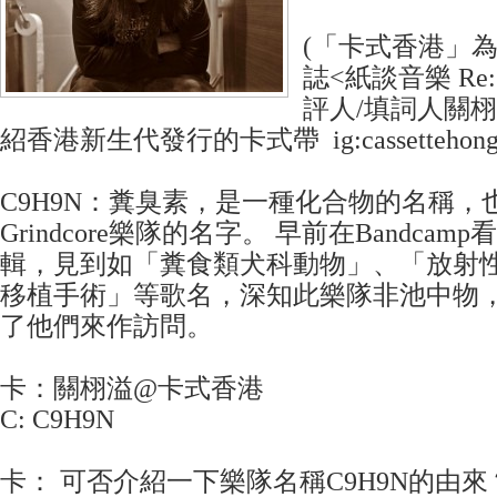
(「卡式香港」
誌<紙談音樂 Re:
評人/填詞人關
紹香港新生代發行的卡式帶 ig:cassettehongk
C9H9N：糞臭素，是一種化合物的名稱，
Grindcore樂隊的名字。 早前在Bandca
輯，見到如「糞食類犬科動物」、「放射
移植手術」等歌名，深知此樂隊非池中物
了他們來作訪問。
卡：關栩溢@卡式香港
C: C9H9N
卡： 可否介紹一下樂隊名稱C9H9N的由來