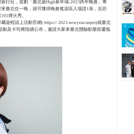
行社，規劃「臺北最High新年城-2023跨年晚會」專
程來臺北住一晚，就可獲得晚會搖滾區入場證1張，近距
101煙火秀。
官網( https:// 2023.newyear.taipei)或臺北
彩活動及卡司將陸續公布，邀請大家來臺北體驗歡樂節慶氛