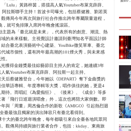
展8/5-..
「Lulu」黃路梓茵，搭擋高人氣Youtuber布萊克薛薛、
阿拉斯聯手主持！首波卡司曝光，包括蔡健雅、劉若英
。觀傳局今年再次與旅行社合作推出跨年專屬限量遊程，
1晚，就可免排隊入席跨年晚會搖滾區。
年活動主題為「臺北就是未來」，代表所有的創意、潮流、熱
領域的未來樣貌。主視覺設計邀請到臺灣知名平面設計師
合臺北表演藝術中心建築、YouBike微笑單車、臺北
代城市個性，還有跨年最高潮的101煙火秀，與未來感
元性。
年風光獲得金鐘獎最佳綜藝節目主持人的肯定，她連續3年
氣Youtuber布萊克薛薛、阿拉斯一起主持。
天后蔡健雅登台，今年她以《DEPART》奪下金曲獎的
最佳華語專輯、年度專輯等大獎，唱作俱佳的她，更是4
人期待。而唱紅《為愛痴狂》、《後來》、《成全》等多
忙著「飛行日巡迴演唱會」外，這次也將陪大家倒數。即
年與「周董」周杰倫合作的新歌《AMIGO》引起熱烈迴
年；全臺最強且獨家的演出陣容只有臺北看得到。
球十大的臺北跨年晚會，每年都吸引來自全臺各地民眾同
。觀傳局持續與旅行業者合作，包括：kkday、東南旅