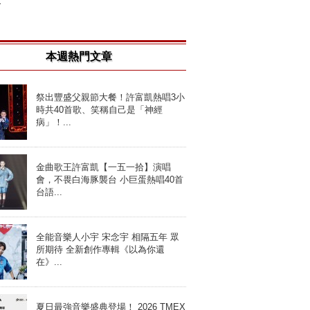
.
本週熱門文章
祭出豐盛父親節大餐！許富凱熱唱3小
時共40首歌、笑稱自己是「神經
病」！...
金曲歌王許富凱【一五一拾】演唱
會，不畏白海豚襲台 小巨蛋熱唱40首
台語...
全能音樂人小宇 宋念宇 相隔五年 眾
所期待 全新創作專輯《以為你還
在》...
夏日最強音樂盛典登場！ 2026 TMEX