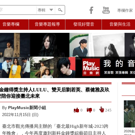
字
專欄作家
音樂專欄
音樂專題報導
發現好聲音
音樂與生活
年城 金鐘得獎主持人LULU、雙天后劉若英、蔡健雅及玖
壹陪你迎接臺北未來
PlayMusic新聞小組
By
0
0
245
2022年11月15日 (日)
臺北市觀光傳播局主辦的「臺北最High新年城-2023跨
2026
年晚會」，今年再度邀到新科金鐘獎綜藝節目主持人