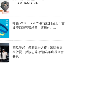
｜JAM JAM ASIA...
呼聲 VOICES 2026響徹秋日台北！首
波夢幻陣容竇靖童、盧廣仲、...
胡瓜發起「鑽石舞台之夜」演唱會與
巫啟賢、孫協志等 祈願為華山基金會
募集...