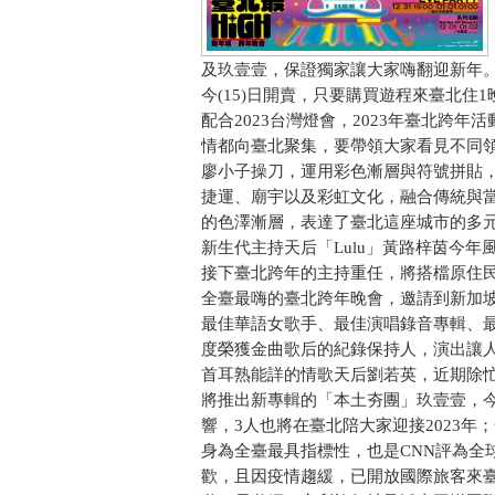
及玖壹壹，保證獨家讓大家嗨翻迎新年
今(15)日開賣，只要購買遊程來臺北住
配合2023台灣燈會，2023年臺北跨
情都向臺北聚集，要帶領大家看見不同
廖小子操刀，運用彩色漸層與符號拼貼，結
捷運、廟宇以及彩虹文化，融合傳統與當
的色澤漸層，表達了臺北這座城市的多
新生代主持天后「Lulu」黃路梓茵今
接下臺北跨年的主持重任，將搭檔原住民人
全臺最嗨的臺北跨年晚會，邀請到新加坡
最佳華語女歌手、最佳演唱錄音專輯、
度榮獲金曲歌后的紀錄保持人，演出讓
首耳熟能詳的情歌天后劉若英，近期除
將推出新專輯的「本土夯團」玖壹壹，今
響，3人也將在臺北陪大家迎接2023
身為全臺最具指標性，也是CNN評為全
歡，且因疫情趨緩，已開放國際旅客來臺