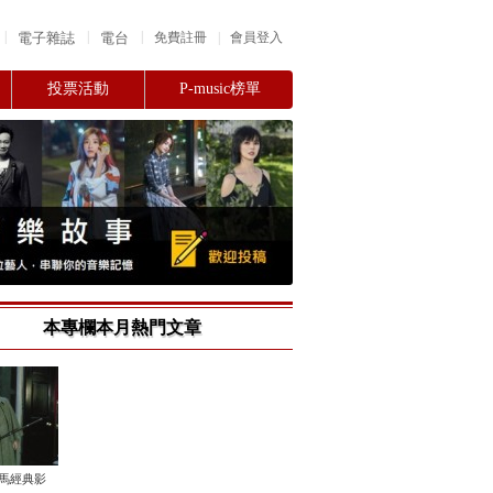
|
|
|
電子雜誌
電台
|
免費註冊
會員登入
投票活動
P-music榜單
本專欄本月熱門文章
金馬經典影