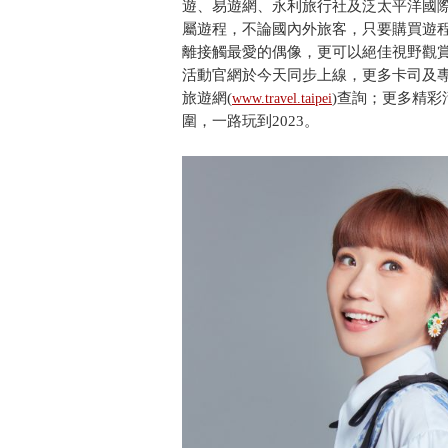
遊、易遊網、永利旅行社及泛太平洋國際旅
屬遊程，不論國內外旅客，只要購買遊
離接觸最愛的偶像，更可以絕佳視野觀賞
活動官網於今天同步上線，更多卡司及專屬遊程請上活動
旅遊網(
)查詢；更多精
www.travel.taipei
圍，一路玩到2023。