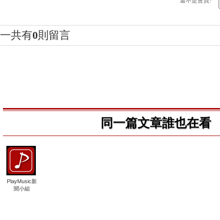
還不是會員?
一共有
0
則留言
同一篇文章誰也在看
PlayMusic新
聞小組