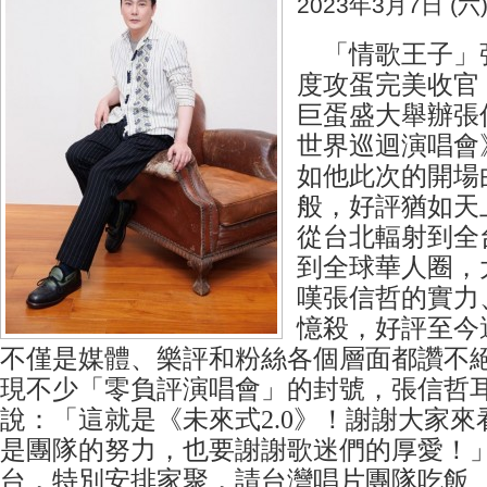
2023年3月7日 (六
「情歌王子」張信
度攻蛋完美收官
巨蛋盛大舉辦張信
世界巡迴演唱會
如他此次的開場
般，好評猶如天
從台北輻射到全
到全球華人圈，
嘆張信哲的實力
憶殺，好評至今
不僅是媒體、樂評和粉絲各個層面都讚不
現不少「零負評演唱會」的封號，張信哲
說：「這就是《未來式2.0》！謝謝大家來看
是團隊的努力，也要謝謝歌迷們的厚愛！
台，特別安排家聚，請台灣唱片團隊吃飯