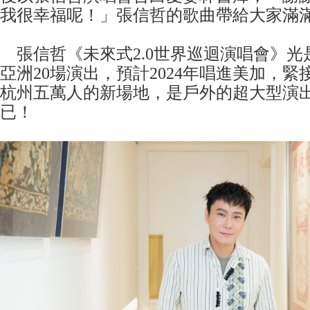
我很幸福呢！」張信哲的歌曲帶給大家滿
張信哲《未來式2.0世界巡迴演唱會》光是
亞洲20場演出，預計2024年唱進美加，緊
杭州五萬人的新場地，是戶外的超大型演
已！