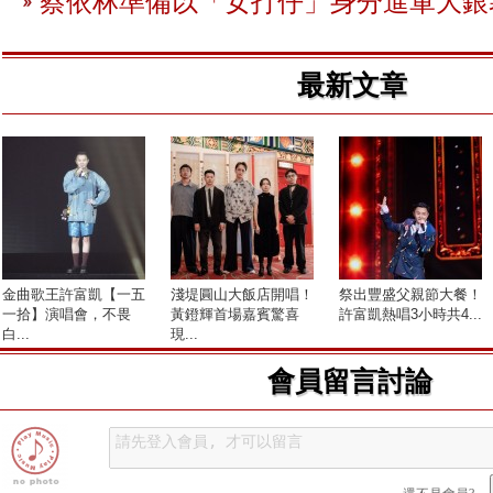
蔡依林準備以「女打仔」身分進軍大銀
最新文章
金曲歌王許富凱【一五
淺堤圓山大飯店開唱！
祭出豐盛父親節大餐！
一拾】演唱會，不畏
黃鐙輝首場嘉賓驚喜
許富凱熱唱3小時共4...
白...
現...
會員留言討論