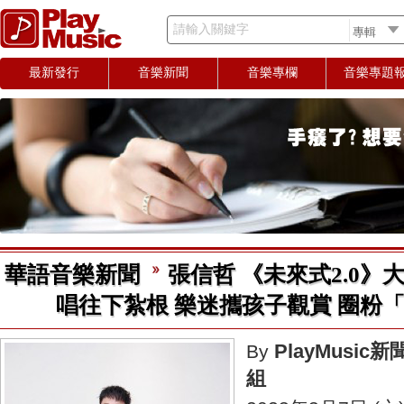
請輸入關鍵字
最新發行
音樂新聞
音樂專欄
音樂專題
華語音樂新聞
張信哲 《未來式2.0》
唱往下紮根 樂迷攜孩子觀賞 圈粉
PlayMusic新
By
組