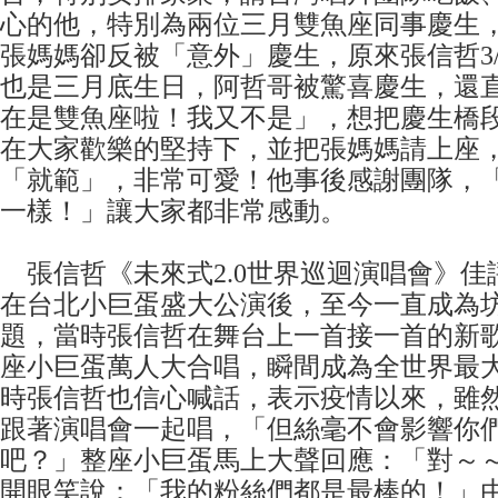
心的他，特別為兩位三月雙魚座同事慶生
張媽媽卻反被「意外」慶生，原來張信哲3/
也是三月底生日，阿哲哥被驚喜慶生，還
在是雙魚座啦！我又不是」，想把慶生橋
在大家歡樂的堅持下，並把張媽媽請上座
「就範」，非常可愛！他事後感謝團隊，
一樣！」讓大家都非常感動。
張信哲《未來式2.0世界巡迴演唱會》佳評
在台北小巨蛋盛大公演後，至今一直成為
題，當時張信哲在舞台上一首接一首的新
座小巨蛋萬人大合唱，瞬間成為全世界最大
時張信哲也信心喊話，表示疫情以來，雖
跟著演唱會一起唱，「但絲毫不會影響你
吧？」整座小巨蛋馬上大聲回應：「對～
開眼笑說：「我的粉絲們都是最棒的！」