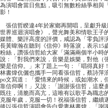
為演唱會當日焦點，吸引無數粉絲爭相與
影！
張信哲睽違4年於家鄉再開唱，呈獻升級版
世界巡迴演唱會》，聲光舞美和情歌王子
媒體、樂評高度的評價，咸認為「零負評演唱
長黃暐瀚在聽到《信仰》時落淚，表示15
粉絲，讚張信哲給大家「滿滿兩個半小時
說：「對我們來說，音樂是娛樂，對他（
樂是信仰。」末了題上一句：「唱得真好
林書煒伉儷也攜手一同看張信哲，蔡詩萍
po文寫道：「愛情來的時候，或如潮水，
靠信仰啊！」又說：「謝謝張信哲，這麼
既往，清脆而高亢，這唯有以歌手為職志
克服年歲，克服一切！祝福張信哲，繼續
後以張信哲演唱會告白愛妻林書煒，「謝