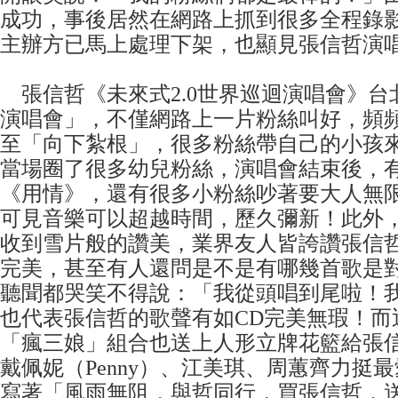
成功，事後居然在網路上抓到很多全程錄
主辦方已馬上處理下架，也顯見張信哲演
張信哲《未來式2.0世界巡迴演唱會》台
演唱會」，不僅網路上一片粉絲叫好，頻
至「向下紮根」，很多粉絲帶自己的小孩
當場圈了很多幼兒粉絲，演唱會結束後，
《用情》，還有很多小粉絲吵著要大人無
可見音樂可以超越時間，歷久彌新！此外
收到雪片般的讚美，業界友人皆誇讚張信
完美，甚至有人還問是不是有哪幾首歌是
聽聞都哭笑不得說：「我從頭唱到尾啦！
也代表張信哲的歌聲有如CD完美無瑕！而
「瘋三娘」組合也送上人形立牌花籃給張
戴佩妮（Penny）、江美琪、周蕙齊力挺
寫著「風雨無阻，與哲同行，買張信哲，