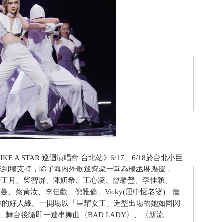
E A STAR 巡迴演唱會 台北站》6/17、6/18於台北小巨
絲到場支持，除了海內外歌迷齊聚一堂為楊丞琳應援，
包括王月、柴智屏、陳妍希、王心凌、曾馨瑩、李佳穎、
蔓、蔡黃汝、李佳歡、倪雅倫、Vicky(屈中恆老婆)、詹
琳的好人緣。一開場以「星耀女王」造型出場的她如同閃
舞台後隨即一連串舞曲〈BAD LADY〉、〈新流