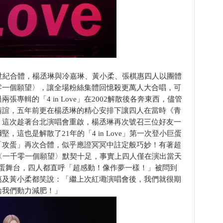
年再次世紀合體，楊丞琳與冷嘉琳、黃小柔、張棋惠四人以團體
零一個願望〉，讓全場粉絲集體回憶殺更萬人大合唱，可
專輯的「4 in Love」在2002解散後各奔東西，儘管
情誼，五年前更在楊丞琳的精心安排下讓四人在當時《青
，這次趁著台北演唱會重啟，楊丞琳再次號召三位好友一
這也是解散了21年的「4 in Love」第一次登小巨蛋
「攻蛋」再次合體，似乎應證冥冥中註定般巧妙！有著超
招牌歌〈一千零一個願望〉默契十足，事實上四人僅在演出當天
巨蛋舞台，四人都直呼「超感動！像作夢一樣！」被問到
惠及黃小柔都笑說：「繼上次紅墈演唱會後，我們就很期
給我們動力減肥！」