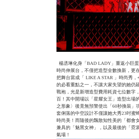
楊丞琳化身「BAD LADY」重返小巨
時尚伸展台，不僅把造型全數換新，更
把舞台當成「 LIKE A STAR 」
的必看重點之一，不讓大家失望的她仍
戰袍，光是新增造型費用耗資七位數字
百！其中開場以「星耀女王」造型出場
之形象〉後竟無預警使出「60秒換裝」
套俐落的中空設計不僅讓她大秀23吋蜜
時尚美！而隨後的飄散知性美的「都會
兼具的「魅黑女神」，以及最後的「霓
氣場！