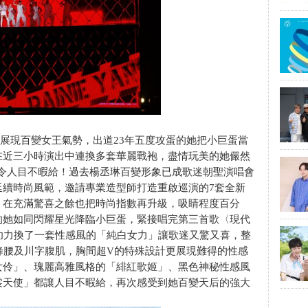
蛋展現百變女王氣勢，出道23年五度攻蛋的她把小巨蛋當
在近三小時演出中連換多套華麗戰袍，盡情玩美的她儼然
時尚秀，令人目不暇給！過去楊丞琳百變形象已成歌迷朝聖演唱會
延續時尚風範，邀請專業造型師打造重啟巡演的7套全新
，在充滿驚喜之餘也把時尚指數再升級，吸睛程度百分
的她如同閃耀星光降臨小巨蛋，緊接唱完第三首歌〈現代
功力換了一套性感風的「純白女力」讓歌迷又驚又喜，整
蜂腰及川字腹肌，胸間超V的特殊設計更展現難得的性感
女伶」、瑰麗高雅風格的「緋紅歌姬」、黑色神秘性感風
裳天使」都讓人目不暇給，再次感受到她百變天后的強大