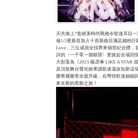
天共換上7套絕美時尚戰袍令歌迷耳目
做1/3更新並加入十首新曲目滿足鐵粉許
Love」三位成員全找齊來個世紀合體
詳的〈一千零一個願望〉更掀起全場回憶
大彩蛋為《2023 楊丞琳 LIKE A S
及頂規舞台聲光效果讓歌迷溫故知新這
樂華麗樂章全面升級，在帶領歌迷細細回
來全新的星願之旅！