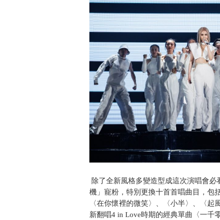
除了全新風格多變造型成這次演唱會必
機」寵粉，特別更換十首首唱曲目，包
〈在你懷裡的微笑〉、〈小半〉、〈起
新翻唱4 in Love時期的經典單曲