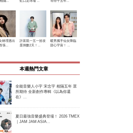
相隔...
虹口足球場 ...
等待十五年...
女林理惠出
許富凱一五一拾攻
暖男攜手仙女降臨
張...
蛋倒數2天！...
甜心宇宙！ ...
本週熱門文章
全能音樂人小宇 宋念宇 相隔五年 眾
所期待 全新創作專輯《以為你還
在》...
夏日最強音樂盛典登場！ 2026 TMEX
｜JAM JAM ASIA...