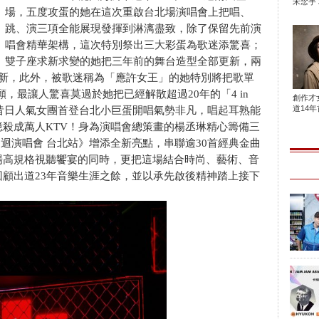
宋念宇 
場，五度攻蛋的她在這次重啟台北場演唱會上把唱、
跳、演三項全能展現發揮到淋漓盡致，除了保留先前演
唱會精華架構，這次特別祭出三大彩蛋為歌迷添驚喜；
雙子座求新求變的她把三年前的舞台造型全部更新，兩
一新，此外，被歌迷稱為「應許女王」的她特別將把歌單
願，最讓人驚喜莫過於她把已經解散超過20年的「4 in
創作才
道14年首
，昔日人氣女團首登台北小巨蛋開唱氣勢非凡，唱起耳熟能
殺成萬人KTV！身為演唱會總策畫的楊丞琳精心籌備三
TAR 巡迴演唱會 台北站》增添全新亮點，串聯逾30首經典金曲
場高規格視聽饗宴的同時，更把這場結合時尚、藝術、音
顧出道23年音樂生涯之餘，並以承先啟後精神踏上接下