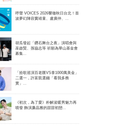
呼聲 VOICES 2026響徹秋日台北！首
波夢幻陣容竇靖童、盧廣仲、...
胡瓜發起「鑽石舞台之夜」演唱會與
巫啟賢、孫協志等 祈願為華山基金會
募集...
「拾歌巡演百老匯VS拿1000萬美金」
二選一，許富凱選錢「看我多務
實」...
《初次，為了愛》朴解浚暖男魅力再
噴發 飾演廉晶雅的甜甜初戀...