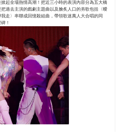
並掀起全場熱情高潮！把近三小時的表演內容分為五大橋
更把過去主演的戲劇主題曲以及膾炙人口的夯歌包括〈曖
帶我走〉串聯成回憶殺組曲，帶領歌迷萬人大合唱的同
程碑！