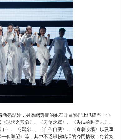
看新亮點外，身為總策畫的她在曲目安排上也費盡「心
括〈現代之形象〉、〈天使之翼〉、〈失眠的睡美人〉、
風了〉、〈擱淺〉、〈自作自受〉、〈喜劇收場〉以及重
〈一千零一個願望〉等，其中不乏鐵粉點唱的冷門情歌，每首旋