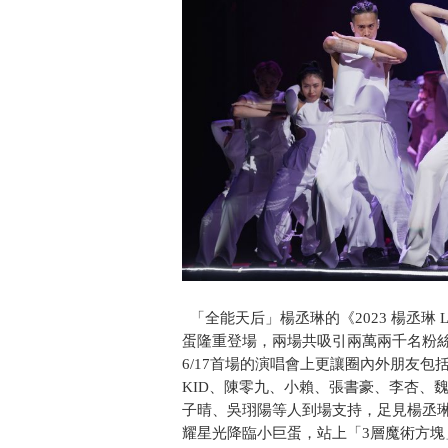
「全能天后」楊丞琳的《2023 楊丞琳 LIK
蛋隆重登場，兩場共吸引兩萬兩千名粉
6/17首場的演唱會上更讓圈內外朋友
KID、陳零九、小賴、張書豪、李杏、魏
子晴、吳珝陽等人到場支持，足見楊丞
耀星光降臨小巨蛋，站上「3層魔術方塊」