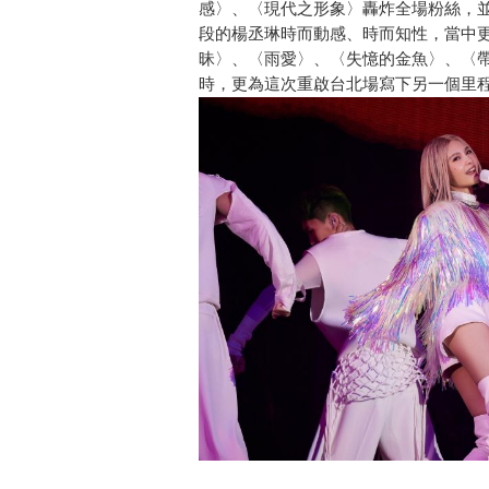
感〉、〈現代之形象〉轟炸全場粉絲，
段的楊丞琳時而動感、時而知性，當中
昧〉、〈雨愛〉、〈失憶的金魚〉、〈
時，更為這次重啟台北場寫下另一個里