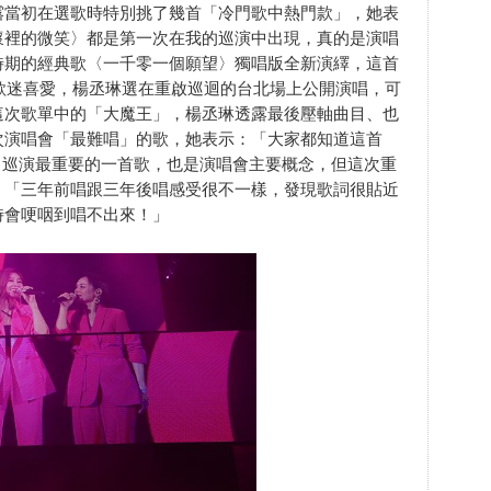
露當初在選歌時特別挑了幾首「冷門歌中熱門款」，她表
懷裡的微笑〉都是第一次在我的巡演中出現，真的是演唱
ove時期的經典歌〈一千零一個願望〉獨唱版全新演繹，這首
受歌迷喜愛，楊丞琳選在重啟巡迴的台北場上公開演唱，可
這次歌單中的「大魔王」，楊丞琳透露最後壓軸曲目、也
次演唱會「最難唱」的歌，她表示：「大家都知道這首
TAR》巡演最重要的一首歌，也是演唱會主要概念，但這次重
：「三年前唱跟三年後唱感受很不一樣，發現歌詞很貼近
時會哽咽到唱不出來！」