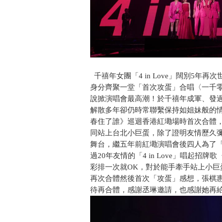
千禧年女團「4 in Love」闊別5
身分齊聚一堂「首次攻蛋」合唱〈一千
說掀演唱會最高潮！於千禧年成軍、發過兩張
解散多年卻仍時常聯繫保持如姐妹般的
春住了誰》巡迴香港紅墈場時首次合體
同站上台北小巨蛋，除了證明友情歷久彌堅，
舞台，繼五年前紅墈演唱會後四人為了
過20年友情的「4 in Love」唱起
彩排一次就OK，對於能手牽手站上小
再次合體然後首次「攻蛋」感想，張棋
待再合體，感謝丞琳邀請，也感謝她再