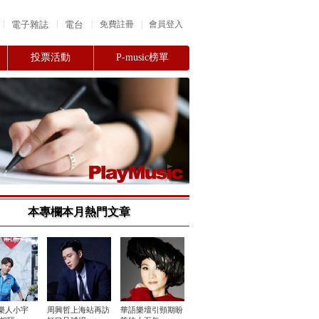
|
|
|
電子雜誌
電台
|
免費註冊
會員登入
投票活動
P-music榜單
本專欄本月熱門文章
樂人小宇
周興哲上海站再訪
華語樂壇引頸期盼