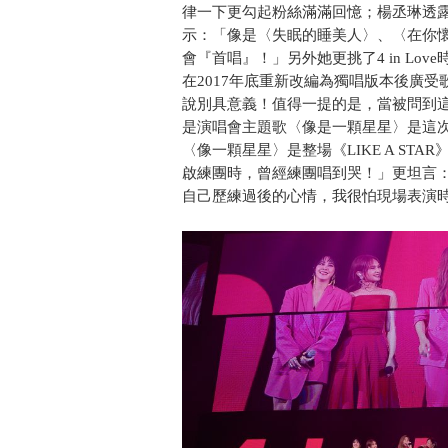
律一下更勾起粉絲滿滿回憶；楊丞琳透
示：「像是〈失眠的睡美人〉、〈在你
會『首唱』！」另外她更挑了4 in L
在2017年底重新改編為獨唱版本後廣
說別具意義！值得一提的是，當被問到
是演唱會主題歌〈像是一顆星星〉是這
〈像一顆星星〉是整場《LIKE A S
啟練團時，曾經練團唱到哭！」更坦言
自己歷練過後的心情，我很怕現場表演