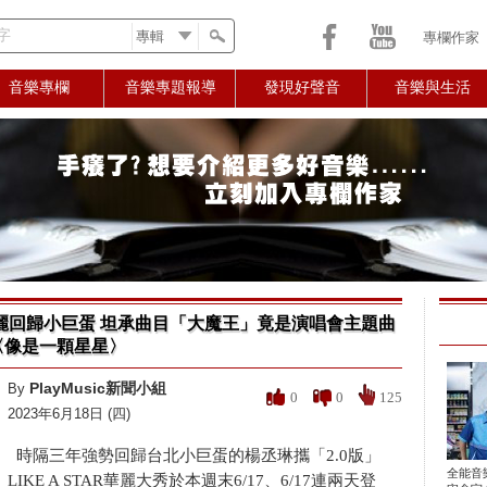
字
專欄作家
音樂專欄
音樂專題報導
發現好聲音
音樂與生活
麗回歸小巨蛋 坦承曲目「大魔王」竟是演唱會主題曲
〈像是一顆星星〉
PlayMusic新聞小組
By
0
0
125
2023年6月18日 (四)
時隔三年強勢回歸台北小巨蛋的楊丞琳攜「2.0版」
全能音
LIKE A STAR華麗大秀於本週末6/17、6/17連兩天登