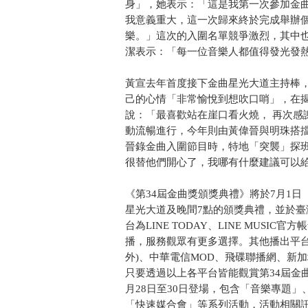
身」，她表示：「這是我第一次參加金
我意義重大，這一次歸來終於完成舉辦
樂。」這次的入圍名單競爭激烈，其中
潔表示：「每一位音樂人都值得發光發
黃宣去年首度接下金曲星光大道主持棒
己的心情「非常愉悅到想吹口哨」，在揭
說：「最喜歡站在崖口看火燒， 再次感
動流暢進行，今年則由黃偉晉與明珠搭
晉錄金曲入圍節目時，特地「突襲」探
很替他們開心了，我哪有什麼建議可以
《第34屆金曲獎頒獎典禮》將於7月1日
星光大道及晚間7點的頒獎典禮，並於
台為LINE TODAY、LINE MUSIC官
播，服務觀眾有更多選擇。其他播出平台還
外)、中華電信MOD、飛碟聯播網、新加坡
只要透過以上各平台皆能觀賞第34屆金曲
月28日至30日登場，包含「音樂專題」
「快速媒合會」等系列活動，活動相關訊