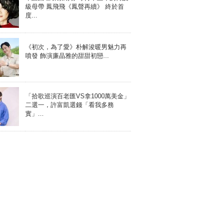
級母帶 鳳飛飛《鳳聲再續》 終於首
度...
《初次，為了愛》朴解浚暖男魅力再
噴發 飾演廉晶雅的甜甜初戀...
「拾歌巡演百老匯VS拿1000萬美金」
二選一，許富凱選錢「看我多務
實」...