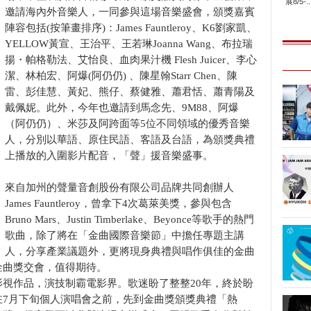
展8/5-..
邀請海內外音樂人，一同參與這場音樂盛會，頒獎嘉賓
陣容包括(按筆畫排序)：James Fauntleroy、K6劉家凱、
YELLOW黃宣、王治平、王若琳Joanna Wang、布拉瑞
揚・帕格勒法、艾怡良、血肉果汁機 Flesh Juicer、李心
潔、林柏宏、阿爆(阿仍仍) 、陳星翰Starr Chen、陳
雷、彭佳慧、黃妃、熊仔、蔡健雅、蕭君恬、蕭青陽及
戴佩妮。此外，今年也邀請到馬念先、9M88、阿爆
（阿仍仍）、米莎及阿跨面等5位不同領域的優秀音樂
人，分別以華語、原住民語、客語及台語，為頒獎典禮
上播放的入圍影片配音，「聲」援音樂盛事。
來自加州的聲量音創股份有限公司品牌共同創辦人
James Fauntleroy，曾拿下4次葛萊美獎，參與包含
Bruno Mars、Justin Timberlake、Beyonce等歌手的熱門
歌曲，除了將在「金曲國際音樂節」中擔任專題主講
人，分享產業議題外，更將現身典禮與唱作俱佳的金曲
金曲獎交會，值得期待。
視作品，演技制霸電影界。歌迷盼了整整20年，終於盼
在7月下旬個人演唱會之前，先到金曲獎頒獎典禮「熱