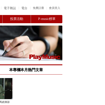
|
|
|
電子雜誌
電台
|
免費註冊
會員登入
投票活動
P-music榜單
本專欄本月熱門文章
金馬經典影