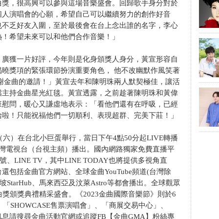
曲獎，很高興可以參與這場音樂盛會。回歸歌手身分對於
個人演唱會的心願，希望自己可以繼續努力的創作好音
也不乏好友入圍，至於最後會在台上念出誰的名字，李心
熱！希望未來可以和他們合作音樂！」
，廣獲一片好評，今年則是化身頒獎人身分，黃宣形容自
曉獎項的緊張環節扮演重要角色， 他不改幽默作風笑著
謝金曲的邀請！」黃宣去年和陳明珠兩人默契極佳，讓活
擋主持金曲星光紅毯。黃宣透露，之前趁著陳明珠和黃偉
班慰問，暖心又謙虛地表示：「看他們還有在呼吸，已經
給啦！只能祝福他們一切順利、表現超群、完美下莊！」
（六）在台北小巨蛋舉行，當日下午4點50分起LIVE轉播
臺灣電視台（台視主頻）播出。國內網路獨家免費直播平
方帳號、LINE TV，其中LINE TODAY也將提供多視角直
包括金曲官方網站、全球金曲YouTube頻道(台灣除
StarHub、馬來西亞及汶萊Astro等都會播出。全球觀眾
獎頒獎典禮精采盛會。《2023金曲國際音樂節》則於6
、「SHOWCASE售票演唱會」、「商展交易中心」、
息請搜尋金曲活動官網或追蹤FB【金曲GMA】粉絲專