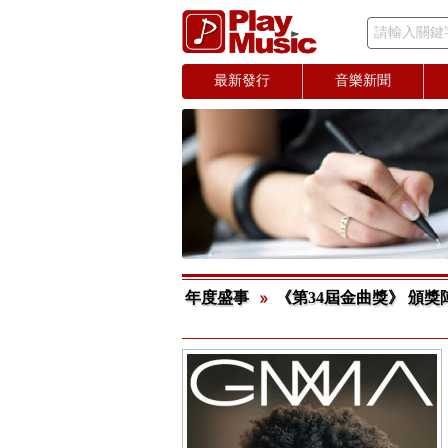
請輸入關鍵
最新發行
音樂新聞
年度盛事
《第34屆金曲獎》 頒獎