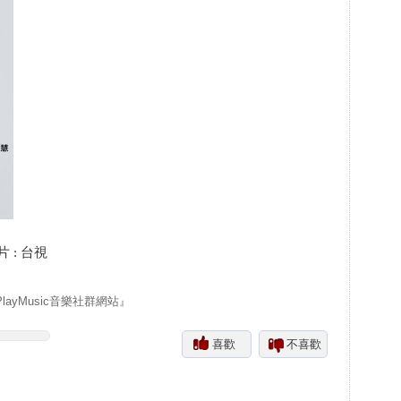
 : 台視
yMusic音樂社群網站』
喜歡
不喜歡