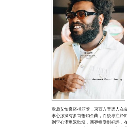
歌后艾怡良搭檔頒獎，東西方音樂人在
李心潔擁有多首暢銷金曲，而後專注於影
到李心潔重返歌壇，新專輯受到好評，