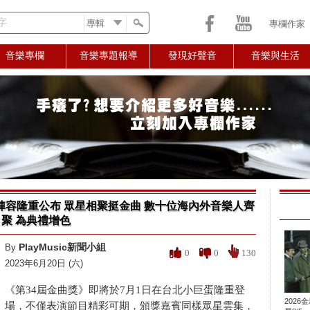
字
專欄作家
音樂專欄
音樂專題報導
發現好聲音
音樂與生活
陣容隆重公布 眾星相聚挺金曲 數十位海內外音樂人齊
聚 為典禮增色
PlayMusic新聞小組
By
0
0
130
2023年6月20日 (六)
《第34屆金曲獎》即將於7月1日在台北小巨蛋隆重登
2026
場，不僅表演節目精彩可期，頒獎嘉賓同樣眾星雲集，