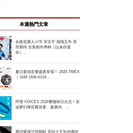
.
本週熱門文章
全能音樂人小宇 宋念宇 相隔五年 眾
所期待 全新創作專輯《以為你還
在》...
夏日最強音樂盛典登場！ 2026 TMEX
｜JAM JAM ASIA...
呼聲 VOICES 2026響徹秋日台北！首
波夢幻陣容竇靖童、盧廣仲、...
華語樂壇引頸期盼 等待十五年的傳說