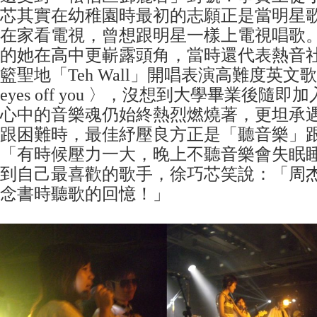
芯其實在幼稚園時最初的志願正是當明星
在家看電視，曾想跟明星一樣上電視唱歌
的她在高中更嶄露頭角，當時還代表熱音
籃聖地「Teh Wall」開唱表演高難度英文歌曲〈C
eyes off you 〉，沒想到大學畢業後隨
心中的音樂魂仍始終熱烈燃燒著，更坦承
跟困難時，最佳紓壓良方正是「聽音樂」
「有時候壓力一大，晚上不聽音樂會失眠
到自己最喜歡的歌手，徐巧芯笑說：「周
念書時聽歌的回憶！」