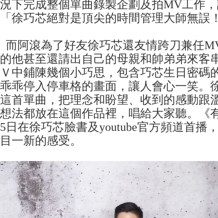
況下完成整個單曲錄製企劃及拍MV工作
「徐巧芯絕對是頂尖的時間管理大師無誤
而阿滾為了好友徐巧芯還友情跨刀兼任M
的他甚至還請出自己的母親和帥弟弟來客
Ｖ中鋪陳幾個小巧思，包含巧芯生日密碼
乖乖停入停車格的畫面，讓人會心一笑。
這首單曲，把理念和盼望、收到的感動跟
想法都放在這個作品裡，唱給大家聽。《有
5日在徐巧芯臉書及youtube官方頻道首
目一新的感受。