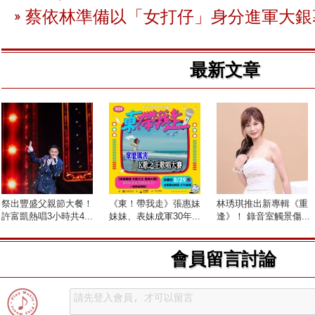
蔡依林準備以「女打仔」身分進軍大銀
最新文章
祭出豐盛父親節大餐！
《東！帶我走》張惠妹
林琇琪推出新專輯《重
許富凱熱唱3小時共4...
妹妹、表妹成軍30年...
逢》！ 錄音室觸景傷...
會員留言討論