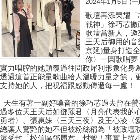
2024年1月5日 (一
歌壇再添閃耀「
戰神」徐巧芯撇
歌壇當新人，邀
王天后御用的音
京延)量身打造
你〉一圓歌唱夢
實力唱腔的她顛覆過往問政犀利形象化身
透過這首正能量歌曲給人溫暖力量之餘，
支持她的人，把祝福跟感動傳遞每一處！
天生有著一副好嗓音的徐巧芯過去曾在螢
過多位天王天后如鄧麗君〈月亮代表我的
勇者〉、張惠妹〈三天三夜〉及王心凌〈
總讓人驚艷的她不但被粉絲稱為「被政壇
還受封「松信區鄧麗君」封號！事實上從