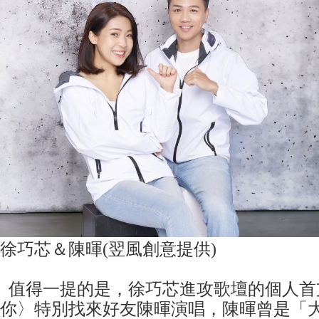
徐巧芯＆陳暉(翌風創意提供)
值得一提的是，徐巧芯進攻歌壇的個人首
你〉特別找來好友陳暉演唱，陳暉曾是「