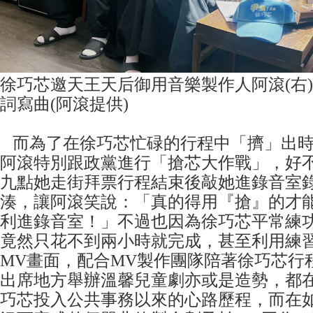
徐巧芯邀天王天后御用音樂製作人阿滾(右
詞寫曲(阿滾提供)
而為了在徐巧芯忙碌的行程中「擠」出時
阿滾特別跟政黨進行「搶芯大作戰」，好
九點她走街拜票行程結束後敲她進錄音室
湊，讓阿滾笑說：「真的得用『搶』的才能
利進錄音室！」不過也因為徐巧芯平常練
竟然只花不到兩小時就完成，甚至利用練
MV畫面，配合MV製作團隊陪著徐巧芯行
出席地方舉辦溫馨兒童劇亦或是造勢，都
巧芯投入公共事務以來的心路歷程，而在