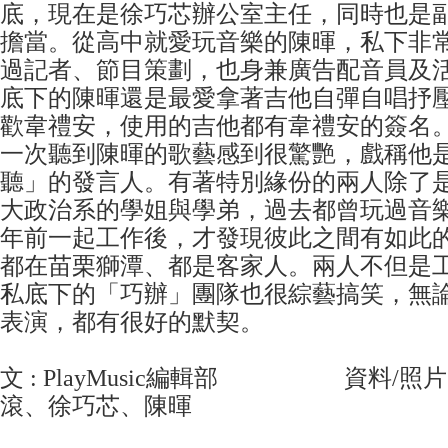
底，現在是徐巧芯辦公室主任，同時也是
擔當。從高中就愛玩音樂的陳暉，私下非
過記者、節目策劃，也身兼廣告配音員及
底下的陳暉還是最愛拿著吉他自彈自唱抒
歡韋禮安，使用的吉他都有韋禮安的簽名
一次聽到陳暉的歌藝感到很驚艷，戲稱他
聽」的發言人。有著特別緣份的兩人除了
大政治系的學姐與學弟，過去都曾玩過音
年前一起工作後，才發現彼此之間有如此
都在苗栗獅潭、都是客家人。兩人不但是
私底下的「巧辦」團隊也很綜藝搞笑，無
表演，都有很好的默契。
文 : PlayMusic編輯部 資料/照片
滾、徐巧芯、陳暉