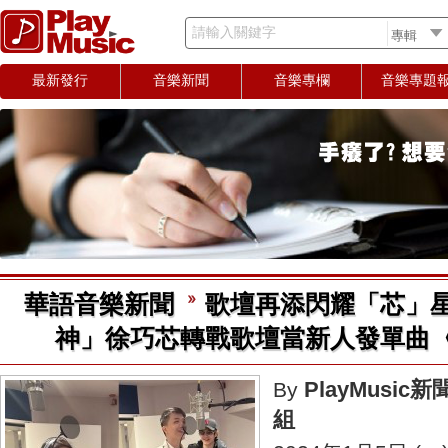
請輸入關鍵字
最新發行
音樂新聞
音樂專欄
音樂專題
華語音樂新聞
歌壇再添閃耀「芯」星
神」徐巧芯轉戰歌壇當新人發單曲
PlayMusic新
By
組