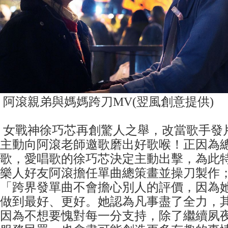
阿滾親弟與媽媽跨刀MV(翌風創意提供)
女戰神徐巧芯再創驚人之舉，改當歌手發
主動向阿滾老師邀歌磨出好歌喉！正因為
歌，愛唱歌的徐巧芯決定主動出擊，為此
樂人好友阿滾擔任單曲總策畫並操刀製作
「跨界發單曲不會擔心別人的評價，因為
做到最好、更好。她認為凡事盡了全力，
因為不想要愧對每一分支持，除了繼續夙