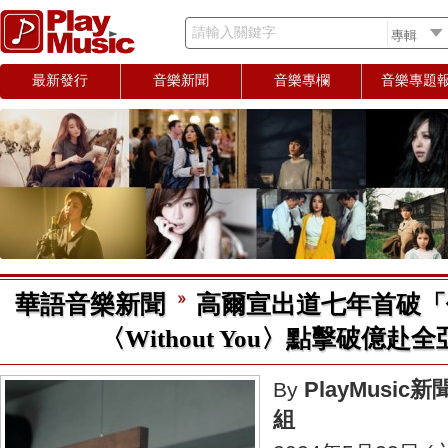
請輸入關鍵字
最新發行
音樂新聞
音樂專欄
音樂專題
華語音樂新聞
高爾宣出道七年首破「
〈Without You〉點擊破億赴
PlayMusic新
By
組