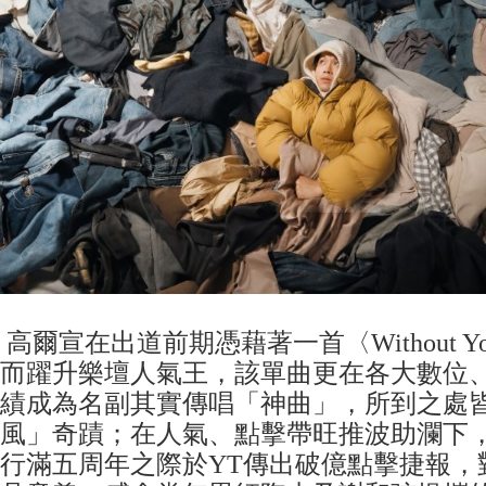
高爾宣在出道前期憑藉著一首〈Without 
而躍升樂壇人氣王，該單曲更在各大數位
績成為名副其實傳唱「神曲」，所到之處
風」奇蹟；在人氣、點擊帶旺推波助瀾下
行滿五周年之際於YT傳出破億點擊捷報，