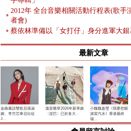
2012年 全台音樂相關活動行程表(歌手
者會)
蔡依林準備以「女打仔」身分進軍大銀
最新文章
金曲臺語雙歌后孫淑
溫室雜草2026年新單曲
小魏魏嘉瑩《我要把眼
媚、李竺芯奉召出征
〈泥巴〉已於各大...
淚當汽水》香港最終
J...
場...