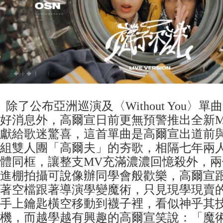
除了公布亞洲巡演及〈Without You〉單
好消息外，高爾宣日前更無預警推出全新
獻給歌迷驚喜，這首單曲是高爾宣出道前
組雙人團「高爾夫」的夯歌，相隔七年兩
體同框，讓整支MV充滿濃濃回憶殺外，
進棚拍攝可說像辦同學會般歡樂，高爾宣
著空檔跟著導演學變魔術，只見現學現賣
手上鑰匙橫空移動到襪子裡，看似神乎其
機，而越學越有興趣的高爾宣笑說：「魔