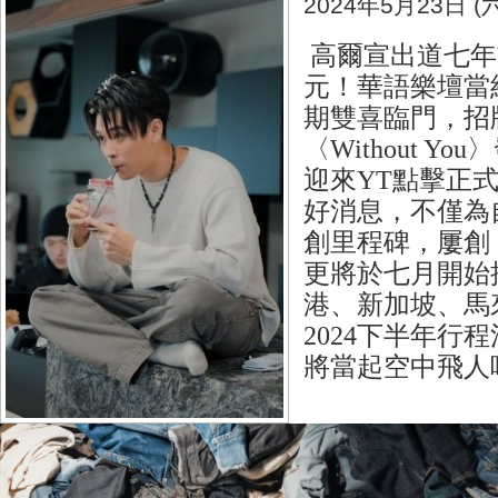
2024年5月23日 (六
高爾宣出道七年
元！華語樂壇當
期雙喜臨門，招
〈Without Y
迎來YT點擊正
好消息，不僅為
創里程碑，屢創
更將於七月開始
港、新加坡、馬
2024下半年行
將當起空中飛人