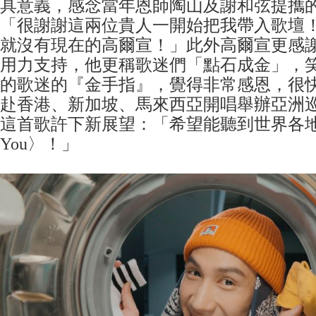
具意義，感念當年恩師陶山及謝和弦提攜
「很謝謝這兩位貴人一開始把我帶入歌壇
就沒有現在的高爾宣！」此外高爾宣更感
用力支持，他更稱歌迷們「點石成金」，
的歌迷的『金手指』，覺得非常感恩，很
赴香港、新加坡、馬來西亞開唱舉辦亞洲
這首歌許下新展望：「希望能聽到世界各地版本
You〉！」