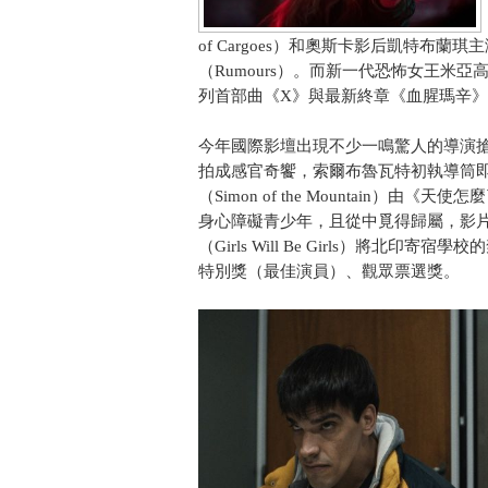
of Cargoes）和奧斯卡影后凱特布
（Rumours）。而新一代恐怖女王米
列首部曲《X》與最新終章《血腥瑪辛》（
今年國際影壇出現不少一鳴驚人的導演搶
拍成感官奇饗，索爾布魯瓦特初執導筒
（Simon of the Mountain
身心障礙青少年，且從中覓得歸屬，影
（Girls Will Be Girls）將
特別獎（最佳演員）、觀眾票選獎。