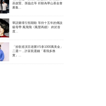
巫啟賢、孫協志等 祈願為華山基金會
募集...
華語樂壇引頸期盼 等待十五年的傳說
級母帶 鳳飛飛《鳳聲再續》 終於首
度...
「拾歌巡演百老匯VS拿1000萬美金」
二選一，許富凱選錢「看我多務
實」...