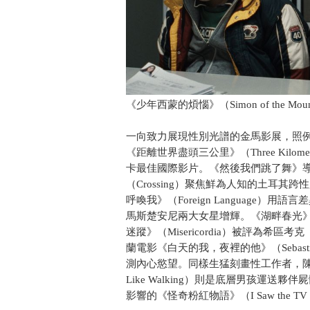
《少年西蒙的煩惱》（Simon of the Moun
一向致力展現性別光譜的金馬影展，照
《距離世界盡頭三公里》（Three Kilometre
卡最佳國際影片。《然後我們跳了舞》
（Crossing）聚焦鮮為人知的土耳
呼喚我》（Foreign Language
馬斯楚安尼兩大女星增輝。《湖畔春光
迷蹤》（Misericordia）被評為
蘭電影《白天的我，夜裡的他》（Seba
測內心慾望。同樣生猛刻畫性工作者，陳哲藝監
Like Walking）則是底層男孩運
影響的《怪奇粉紅物語》（I Saw the