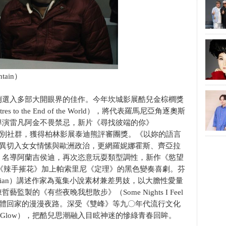
tain）
例選入多部大開眼界的佳作。今年坎城影展酷兒金棕櫚獎
s to the End of the World），將代表羅馬尼亞角逐奧斯
導演雷凡阿金不畏禁忌，新片《尋找彼端的你》
其跨性別社群，獲得柏林影展泰迪熊評審團獎。《以妳的語言
）用語言差異切入女女情愫與歐洲政治，更網羅妮娜霍斯、齊亞拉
》名導阿蘭吉侯迪，再次恣意玩耍類型調性，新作《慾望
希區考克《辣手摧花》加上帕索里尼《定理》的黑色變奏喜劇。芬
stian）講述作家為蒐集小說素材兼差男妓，以大膽性愛量
製的《有些夜晚我想散步》（Some Nights I Feel
送夥伴屍體回家的漫漫夜路。深受《雙峰》等九〇年代流行文化
 TV Glow），把酷兒思潮融入目眩神迷的慘綠青春回眸。