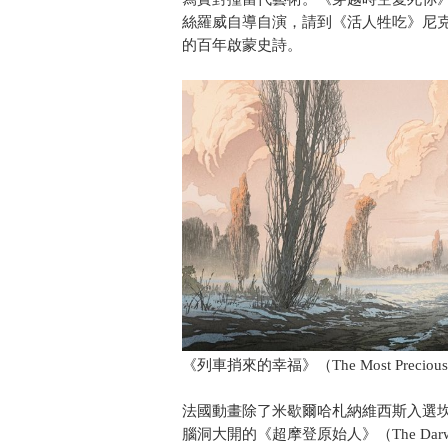
絲羅威自導自演，請到《活人牲吃》尼
的百年啟蒙史詩。
《列車捎來的幸福》（The Most Precious o
法國動畫除了米歇爾哈札納維西斯入選
腦洞大開的《超摩登原始人》（The Da