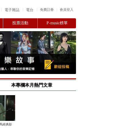
|
|
|
電子雜誌
電台
|
免費註冊
會員登入
投票活動
P-music榜單
本專欄本月熱門文章
金馬經典影