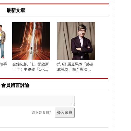
最新文章
 攜手
金鐘61以「1」開啟新
第 63 屆金馬獎「終身
十年！主視覺「1化...
成就獎」頒予導演...
會員留言討論
還不是會員?