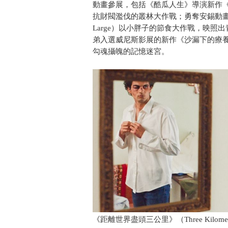
動畫參展，包括《酷瓜人生》導演新作《好
抗財閥濫伐的叢林大作戰；勇奪安錫動畫影
Large）以小胖子的節食大作戰，映
弟入選威尼斯影展的新作《沙漏下的療養院》（Sanato
勾魂攝魄的記憶迷宮。
《距離世界盡頭三公里》（Three Kilometres to