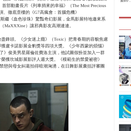
展8/5-..
首部動畫長片《列車捎來的幸福》（The Most Precious
蘭琪主演、徹底歪樓的《G7高瘋會：首腦危機》
亞高斯繼《血色珍珠》驚豔奇幻影展，金馬影展特地邀來系
MaXXXine）讓邪典影友高潮連連。
盡鋒頭。《少女迷上癮》（Toxic）把青春期的容貌焦慮
即獲盧卡諾影展金豹獎等四項大獎。《少年西蒙的煩惱》
）由《天使怎麼了》俊美男星羅倫佐費洛主演，他試圖假扮並加入一群
片榮獲坎城影展影評人週大獎。《模範生的禁愛祕密》
北印寄宿學校的禁戀與母女糾葛拍得暗潮洶湧，在日舞影展囊括評審團