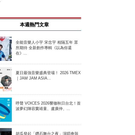
.
本週熱門文章
全能音樂人小宇 宋念宇 相隔五年 眾
所期待 全新創作專輯《以為你還
在》...
夏日最強音樂盛典登場！ 2026 TMEX
｜JAM JAM ASIA...
呼聲 VOICES 2026響徹秋日台北！首
波夢幻陣容竇靖童、盧廣仲、...
胡瓜發起「鑽石舞台之夜」演唱會與