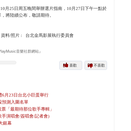
，10月25日周五晚間舉辦選片指南，10月27日下午一點於
單，將陸續公布，敬請期待。
料/照片 : 台北金馬影展執行委員會
yMusic音樂社群網站』
喜歡
不喜歡
禮6月23日台北小巨蛋舉行
投預測入圍名單
放投票「最期待那位歌手專輯」
歌手演唱會/簽唱會/記者會)
大銀幕