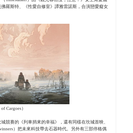
克佛羅斯特、《性愛自修室》譚雅雷諾斯，合演戀愛癡女
f Cargoes）
坎城競賽的《列車捎來的幸福》，還有同樣在坎城首映、
rwinners）把未來科技帶去石器時代。另外有三部停格偶