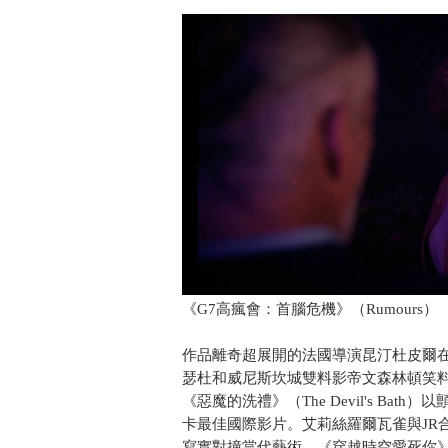
《G7高瘋會：首腦危機》（Rumours）
作品離奇超展開的法國導演昆汀杜皮爾在《拍
瑟杜和威尼斯坎城雙料影帝文森林頓笑
《惡魔的洗禮》（The Devil's B
卡最佳國際影片。艾莉絲羅爾瓦雀與JR合作的
寫實對撞當代藝術。《穿越時空愛死你》（T