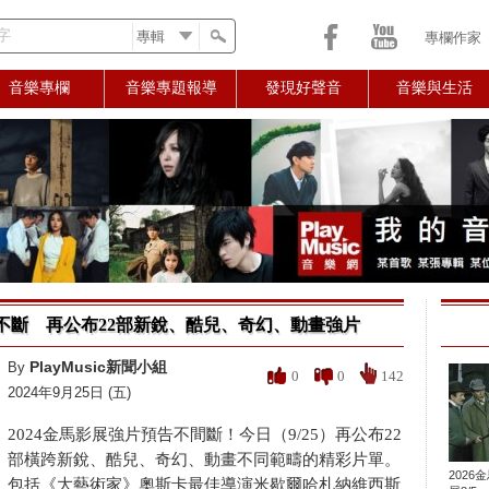
字
專欄作家
音樂專欄
音樂專題報導
發現好聲音
音樂與生活
片不斷 再公布22部新銳、酷兒、奇幻、動畫強片
PlayMusic新聞小組
By
0
0
142
2024年9月25日 (五)
2024金馬影展強片預告不間斷！今日（9/25）再公布22
部橫跨新銳、酷兒、奇幻、動畫不同範疇的精彩片單。
2026
包括《大藝術家》奧斯卡最佳導演米歇爾哈札納維西斯