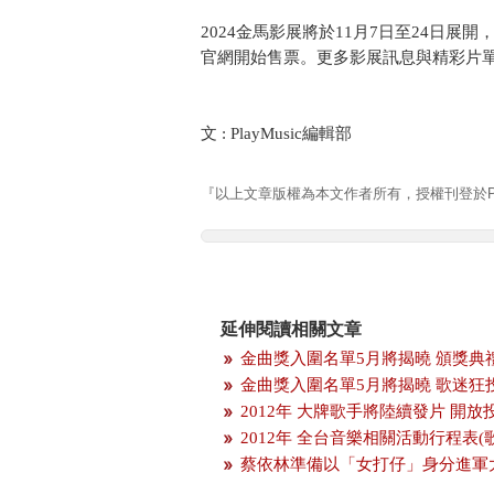
2024金馬影展將於11月7日至24日展開
官網開始售票。更多影展訊息與精彩片
文 : PlayMusic編輯部 資
『以上文章版權為本文作者所有，授權刊登於Pla
延伸閱讀相關文章
金曲獎入圍名單5月將揭曉 頒獎典
金曲獎入圍名單5月將揭曉 歌迷狂
2012年 大牌歌手將陸續發片 開
2012年 全台音樂相關活動行程表(
蔡依林準備以「女打仔」身分進軍