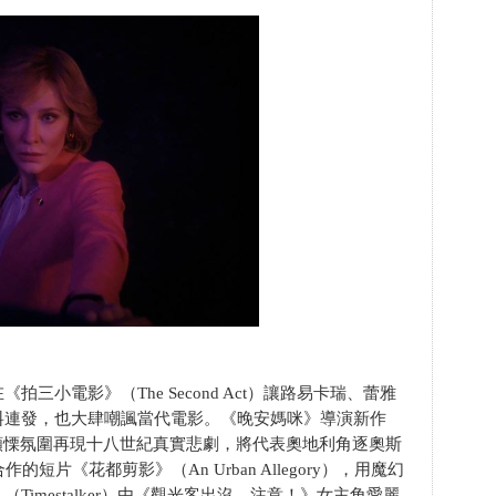
三小電影》（The Second Act）讓路易卡瑞、蕾雅
料連發，也大肆嘲諷當代電影。《晚安媽咪》導演新作
ath）以顫慄氛圍再現十八世紀真實悲劇，將代表奧地利角逐奧斯
短片《花都剪影》（An Urban Allegory），用魔幻
imestalker）由《觀光客出沒，注意！》女主角愛麗