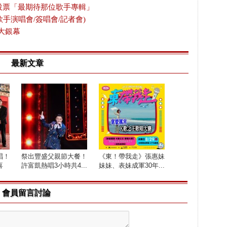
放投票「最期待那位歌手專輯」
歌手演唱會/簽唱會/記者會)
大銀幕
最新文章
唱！
祭出豐盛父親節大餐！
《東！帶我走》張惠妹
喜
許富凱熱唱3小時共4...
妹妹、表妹成軍30年...
會員留言討論