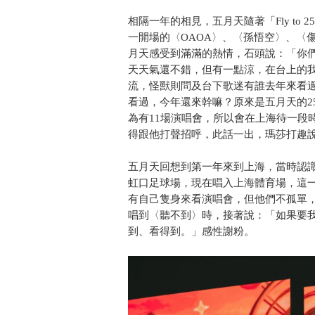
相隔一年的相見，五月天隨著「Fly to
一開場的〈OAOA〉、〈孫悟空〉、〈
月天感受到滿滿的熱情，石頭說：「你
天天氣還不錯，但有一點涼，在台上的
流，怪獸則問及台下歌迷有誰去年來看
看過，今年還來幹嘛？原來是五月天的2
為有11場演唱會，所以會在上海待一段
得跟他打聲招呼，此話一出，瑪莎打趣
五月天回想到第一年來到上海，當時認
虹口足球場，現在唱入上海體育場，這
有自己隻身來看演唱會，但他們不孤單
唱到〈聽不到〉時，接著說：「如果要
到、看得到。」感性謝粉。