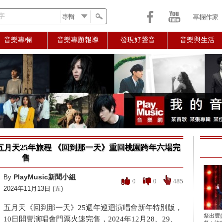
字
專欄作家
音樂專欄
音樂專題報導
發現好聲音
音樂與生活
月天25年旅程 《回到那一天》重回桃園跨年六場完
售
PlayMusic新聞小組
By
0
0
485
2024年11月13日 (五)
五月天《回到那一天》25週年巡迴演唱會新年特別版，
祭出豐
10日開賣演唱會門票火速完售，2024年12月28、29、