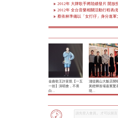
2012年 大牌歌手將陸續發片 開
2012年 全台音樂相關活動行程表(
蔡依林準備以「女打仔」身分進軍
金曲歌王許富凱【一五
淺堤圓山大飯店開
一拾】演唱會，不畏
黃鐙輝首場嘉賓驚
白...
現...