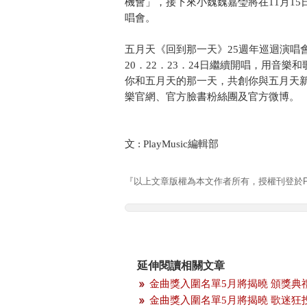
機會」，接下來小魏魏嘉瑩將在11月15日於
唱會。
五月天《回到那一天》25週年巡迴演唱會上海
20．22．23．24日繼續開唱，用音
你和五月天的那一天，共創你與五月天
樂官網、官方臉書粉絲團及官方微博。
文 : PlayMusic編輯部 資料
『以上文章版權為本文作者所有，授權刊登於Pla
延伸閱讀相關文章
金曲獎入圍名單5月將揭曉 頒獎典
金曲獎入圍名單5月將揭曉 歌迷狂