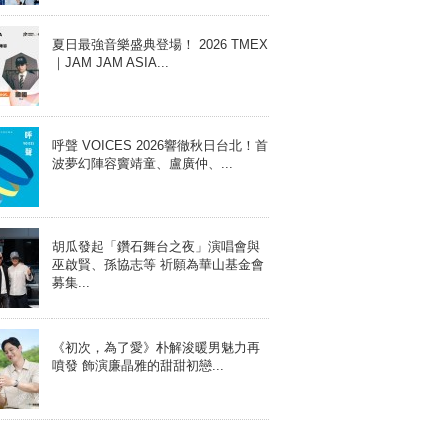
夏日最強音樂盛典登場！ 2026 TMEX
｜JAM JAM ASIA...
呼聲 VOICES 2026響徹秋日台北！首
波夢幻陣容竇靖童、盧廣仲、...
胡瓜發起「鑽石舞台之夜」演唱會與
巫啟賢、孫協志等 祈願為華山基金會
募集...
《初次，為了愛》朴解浚暖男魅力再
噴發 飾演廉晶雅的甜甜初戀...