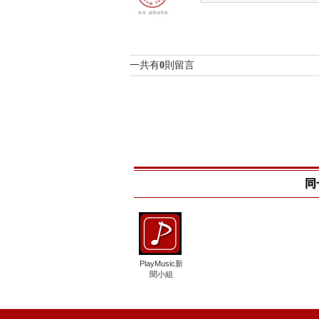
一共有
0
則留言
同
PlayMusic新
聞小組