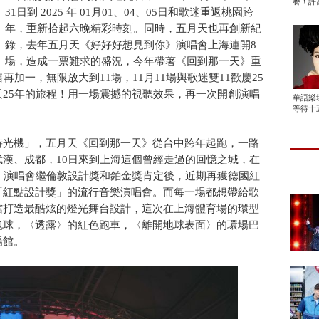
餐！許富
31日到 2025 年 01月01、04、05日和歌迷重返桃園跨
年，重新拾起六晚精彩時刻。同時，五月天也再創新紀
錄，去年五月天《好好好想見到你》演唱會上海連開8
場，造成一票難求的盛況，今年帶著《回到那一天》重
加一，無限放大到11場，11月11場與歌迷雙11歡慶25
25年的旅程！用一場震撼的視聽效果，再一次開創演唱
華語樂
等待十五
時光機」，五月天《回到那一天》從台中跨年起跑，一路
漢、成都，10日來到上海這個曾經走過的回憶之城，在
。演唱會繼倫敦設計獎和鉑金獎肯定後，近期再獲德國紅
「紅點設計獎」的流行音樂演唱會。而每一場都想帶給歌
館打造最酷炫的燈光舞台設計，這次在上海體育場的環型
包球，〈透露〉的紅色跑車，〈離開地球表面〉的環場巴
場館。