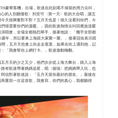
 25TH豪華客機」出場，歌迷在此刻亳不保留的用力尖叫，
傷心的人別聽慢歌〉到安可〈第一天〉歌的大合唱，讓五
們今天很興奮對不對？五月天也是！很久沒看到你們，今
我們很需要你們的溫暖。」因此歌迷熱情尖叫回應放送暖
過演唱會，全場全都熱烈舉手，接著他說：「幾乎全部都
5週年，所以要來上海跟大家聚一聚。」接著冠佑表示因
時間，五月天也會上街走走逛逛，如果在街上遇到他，記
說：「我會幫你上網打卡。」歌迷激動嗨翻。
識五月天的少之又少，他們步步從上海大舞台，踏入上海
一路有歌迷帶著媽媽追星，唱〈倔強〉把媽媽帶入坑，也
，阿信對著歌迷說：「五月天當你最好的朋友。」最後在
我再重寫一次這首歌，我會寫，你們的真心，我都聽得