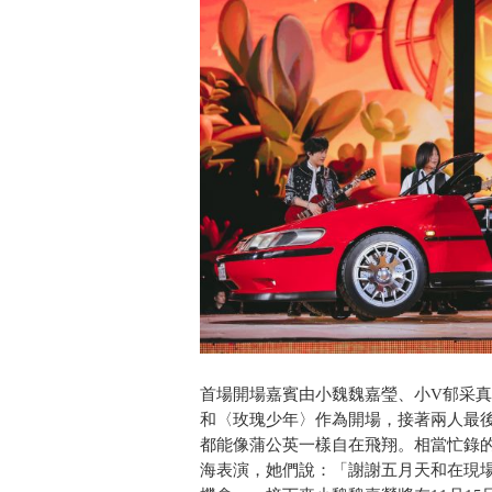
首場開場嘉賓由小魏魏嘉瑩、小V郁采
和〈玫瑰少年〉作為開場，接著兩人最
都能像蒲公英一樣自在飛翔。相當忙錄的
海表演，她們說：「謝謝五月天和在現