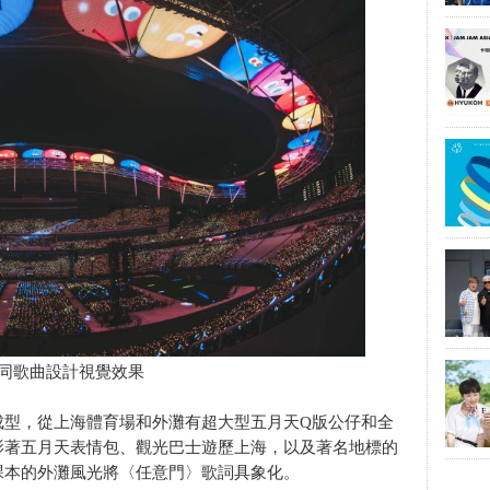
同歌曲設計視覺效果
成型，從上海體育場和外灘有超大型五月天Q版公仔和全
影著五月天表情包、觀光巴士遊歷上海，以及著名地標的
課本的外灘風光將〈任意門〉歌詞具象化。