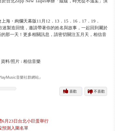
台北Zepp New Taipei舉辦「緩緩，時光從不溫柔」演
・絢爛天幕版11月12．13．15．16．17．19．
樂和歌迷製造回憶，邀請帶著你的姓名與故事，一起回到屬於
新的那一天！更多相關訊息，請密切關注五月天，相信音
/照片 : 相信音樂
yMusic音樂社群網站』
喜歡
不喜歡
禮6月23日台北小巨蛋舉行
投預測入圍名單