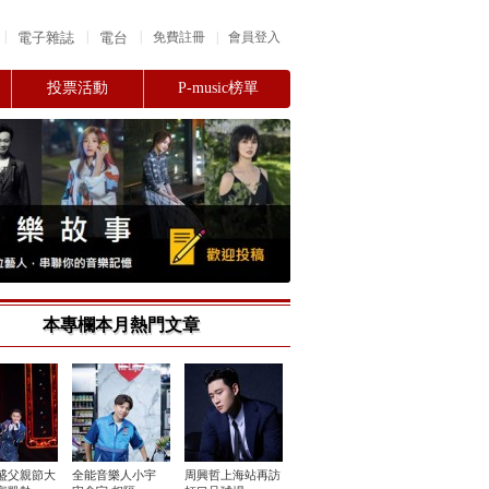
|
|
|
電子雜誌
電台
|
免費註冊
會員登入
投票活動
P-music榜單
本專欄本月熱門文章
盛父親節大
全能音樂人小宇
周興哲上海站再訪