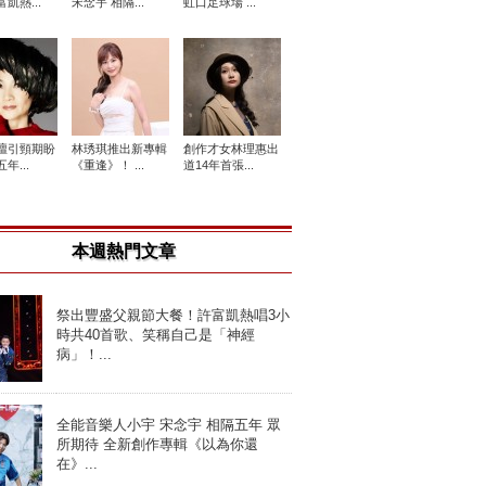
凱熱...
宋念宇 相隔...
虹口足球場 ...
壇引頸期盼
林琇琪推出新專輯
創作才女林理惠出
年...
《重逢》！ ...
道14年首張...
本週熱門文章
祭出豐盛父親節大餐！許富凱熱唱3小
時共40首歌、笑稱自己是「神經
病」！...
全能音樂人小宇 宋念宇 相隔五年 眾
所期待 全新創作專輯《以為你還
在》...