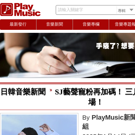
請輸入關鍵字
最新發行
音樂新聞
音樂專欄
音樂專題
日韓音樂新聞
SJ藝聲寵粉再加碼！ 三
場！
PlayMusic新
By
組