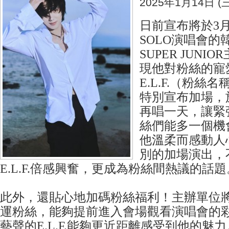
2025年1月14日 (三
日前宣布將於3
SOLO演唱會的
SUPER JUN
現他對粉絲的寵
E.L.F.（粉絲
特別宣布加場，
再唱一天，讓緊
絲們能多一個機
他溫柔而感動人
別的加場演出，
E.L.F.倍感興奮，更成為粉絲間熱議的話題
此外，還貼心地加碼粉絲福利！主辦單位將
運粉絲，能夠提前進入會場觀看演唱會的
藝聲的E.L.F.能夠更近距離感受到他的魅