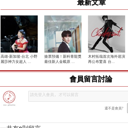
最新文章
高雄-新加坡-台北 小野
搶票預備！新科青龍獎
木村拓哉首次海外巡演
麗莎神力女超人 ...
最佳新人金載原 ...
再公布驚喜 台...
會員留言討論
還不是會員?