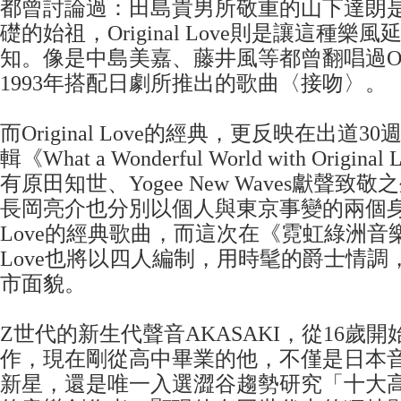
都曾討論過：田島貴男所敬重的山下達朗是奠定
礎的始祖，Original Love則是讓這種
知。像是中島美嘉、藤井風等都曾翻唱過Origin
1993年搭配日劇所推出的歌曲〈接吻〉。
而Original Love的經典，更反映在出道
輯《What a Wonderful World with Orig
有原田知世、Yogee New Waves獻聲致
長岡亮介也分別以個人與東京事變的兩個身份翻唱
Love的經典歌曲，而這次在《霓虹綠洲音樂祭》
Love也將以四人編制，用時髦的爵士情調
市面貌。
Z世代的新生代聲音AKASAKI，從16歲
作，現在剛從高中畢業的他，不僅是日本
新星，還是唯一入選澀谷趨勢研究「十大