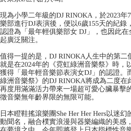
現為小學二年級的DJ RINOKA，於2023年
樂部進行DJ表演後，便以6歲155天的紀
認證為「最年輕俱樂部女 DJ」，也因此
起廣泛關注。
值得一提的是，DJ RINOKA人生中的第
就是在2024年的《霓虹綠洲音樂祭》時，以
獲得「最年輕音樂節表演女DJ」的認證。
綠洲音樂祭》的DJ RINOKA將成為二度
再度用滿滿活力帶來一場超可愛心臟暴擊
徵音樂無年齡界限的無限可能。
日本瞪鞋搖滾樂團She Her Her Hers以
動聞名，融合樸實浪漫與器樂編織的美感
在夢境之中。今年即將登上日本指標性音樂祭《