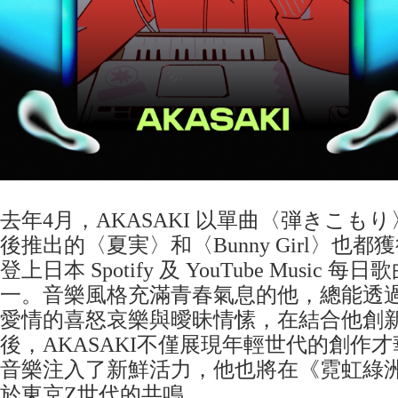
去年4月，AKASAKI 以單曲〈弾きこも
後推出的〈夏実〉和〈Bunny Girl〉也
登上日本 Spotify 及 YouTube Music
一。音樂風格充滿青春氣息的他，總能透
愛情的喜怒哀樂與曖昧情愫，在結合他創
後，AKASAKI不僅展現年輕世代的創作
音樂注入了新鮮活力，他也將在《霓虹綠
於東京Z世代的共鳴。