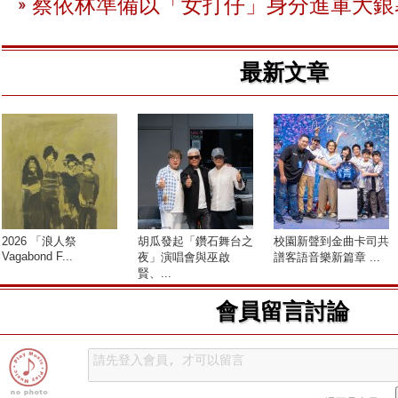
蔡依林準備以「女打仔」身分進軍大銀
最新文章
2026 「浪人祭
胡瓜發起「鑽石舞台之
校園新聲到金曲卡司共
Vagabond F...
夜」演唱會與巫啟
譜客語音樂新篇章 ...
賢、...
會員留言討論