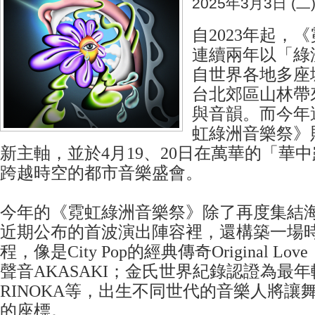
2025年3月3日 (二
自2023年起，
連續兩年以「綠
自世界各地多座
台北郊區山林帶
與音韻。而今年
虹綠洲音樂祭》
新主軸，​並於4月19、20日在萬華的「華
跨越時空的都市音樂盛會。
今年的《霓虹綠洲音樂祭》除了再度集結
近期公布的首波演出陣容裡，還構築一場
程，像是City Pop的經典傳奇Original L
聲音AKASAKI；金氏世界紀錄認證為最年輕
RINOKA等，出生不同世代的音樂人將讓
的座標。