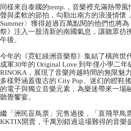
同樣來自泰國的temp.，音樂裡充滿熱帶
聲與柔軟的節拍，勾勒出南方的浪漫情懷，曾
Summer〉獲得超過百萬點閱的他們也將
祭》注入一股清新的南國氣息，讓聽眾彷
午後。
今年的《霓虹綠洲音樂祭》集結了橫跨世
成軍30年的 Original Love 到年僅小學二年
RINOKA，展現了音樂跨越時間的無限魅
多樣野涵蓋復古的 City Pop、迷幻的瞪
的電子與獨立音樂元素，為樂迷帶來一場
聽覺饗宴。
繼「洲民盲鳥票」完售過後，「直飛早鳥
KKTIX開賣，千萬別錯過這場難得的音樂