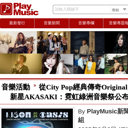
請輸入關鍵字
最新發行
音樂新聞
音樂專欄
音樂專題
音樂活動
從City Pop經典傳奇Origin
新星AKASAKI：霓虹綠洲音樂祭公
PlayMusic新
By
組