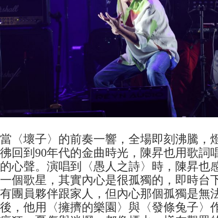
當〈壞子〉的前奏一響，全場即刻沸騰，
彿回到90年代的金曲時光，陳昇也用歌詞
的心聲。演唱到〈愚人之詩〉時，陳昇也
一個歌星，其實內心是很孤獨的，即時台
有團員夥伴跟家人，但內心那個孤獨是無
後，他用〈擁擠的樂園〉與〈發條兔子〉