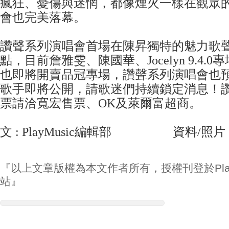
瘋狂、憂傷與迷惘，都像煙火一樣在觀眾
會也完美落幕。
讚聲系列演唱會首場在陳昇獨特的魅力歌
點，目前詹雅雯、陳國華、Jocelyn 9.4.
也即將開賣品冠專場，讚聲系列演唱會也
歌手即將公開，請歌迷們持續鎖定消息！
票請洽寬宏售票、OK及萊爾富超商。
文 : PlayMusic編輯部 資料/照片 
『以上文章版權為本文作者所有，授權刊登於Play
站』