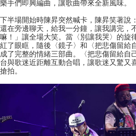
樂手們即興編曲，讓歌曲帶來全新風味。
下半場開始時陳昇突然喊卡，陳昇笑著說
還在旁邊聊天，給我一分鐘，讓我講完，
嘛！」讓全場大笑。當〈別讓我哭〉的旋
紅了眼眶，隨後〈鏡子〉和〈把悲傷留給
成了完整的情緒三部曲。〈把悲傷留給自
台與歌迷近距離互動合唱，讓歌迷又驚又
搶拍。