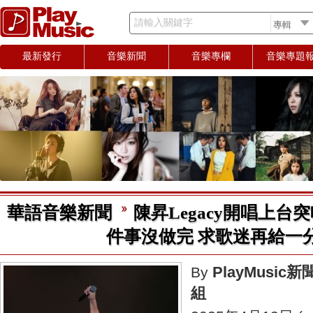
請輸入關鍵字
最新發行
音樂新聞
音樂專欄
音樂專題
華語音樂新聞
陳昇Legacy開唱上台
件事沒做完 求歌迷再給一
PlayMusic新
By
組