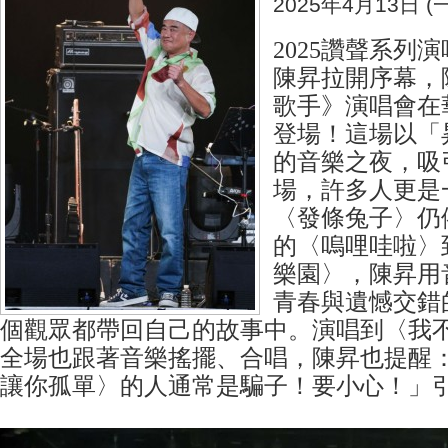
2025年4月13日 (一
2025讚聲系列演
陳昇拉開序幕，
歌手》演唱會在華山
登場！這場以「
的音樂之夜，吸
場，許多人更是
〈發條兔子〉仍
的〈嗚哩哇啦〉
樂園〉，陳昇用
青春與遺憾交錯
個觀眾都帶回自己的故事中。演唱到〈我
全場也跟著音樂搖擺、合唱，陳昇也提醒
讓你孤單〉的人通常是騙子！要小心！」