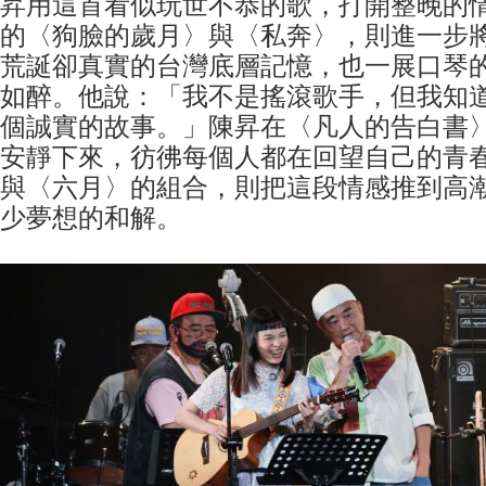
昇用這首看似玩世不恭的歌，打開整晚的
的〈狗臉的歲月〉與〈私奔〉，則進一步
荒誕卻真實的台灣底層記憶，也一展口琴
如醉。他說：「我不是搖滾歌手，但我知
個誠實的故事。」陳昇在〈凡人的告白書
安靜下來，彷彿每個人都在回望自己的青
與〈六月〉的組合，則把這段情感推到高
少夢想的和解。