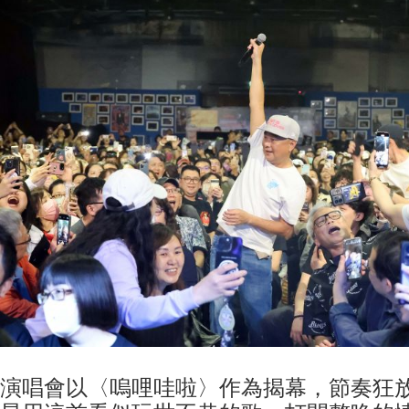
演唱會以〈嗚哩哇啦〉作為揭幕，節奏狂