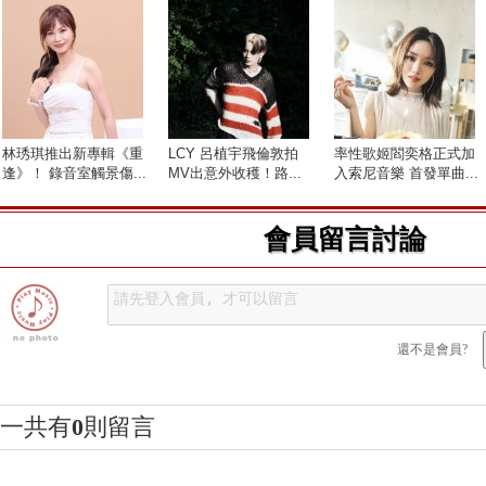
林琇琪推出新專輯《重
LCY 呂植宇飛倫敦拍
率性歌姬閻奕格正式加
逢》！ 錄音室觸景傷...
MV出意外收穫！路...
入索尼音樂 首發單曲...
會員留言討論
還不是會員?
一共有
0
則留言