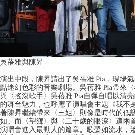
吳蓓雅與陳昇
演出中段，陳昇請出了吳蓓雅 Pia，現場
點迷幻色彩的音樂劇場。吳蓓雅 Pia帶來
與〈搖滾歌手〉吳蓓雅 Pia自彈自唱以清
的舞台魅力，也呼應了演唱會主題《我不
著陳昇繼續帶來〈三姐〉則像是時代的低
如。而〈望鄉〉與〈二十歲的眼淚〉這兩
演唱會進入最動人的篇章。歌聲如流水，