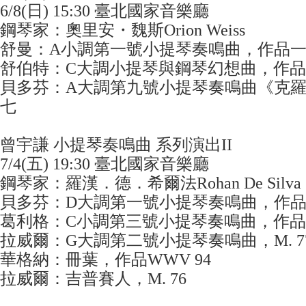
6/8(日) 15:30 臺北國家音樂廳
​鋼琴家：奧里安・魏斯Orion Weiss
​舒曼：A小調第一號小提琴奏鳴曲，作品
舒伯特：C大調小提琴與鋼琴幻想曲，作
貝多芬：A大調第九號小提琴奏鳴曲《克
七
曾宇謙 小提琴奏鳴曲 系列演出II
7/4(五) 19:30 臺北國家音樂廳
​鋼琴家：羅漢．德．希爾法Rohan De Silva
​貝多芬：D大調第一號小提琴奏鳴曲，作
葛利格：C小調第三號小提琴奏鳴曲，作
拉威爾：G大調第二號小提琴奏鳴曲，M. 7
華格納：冊葉，作品WWV 94
拉威爾：吉普賽人，M. 76