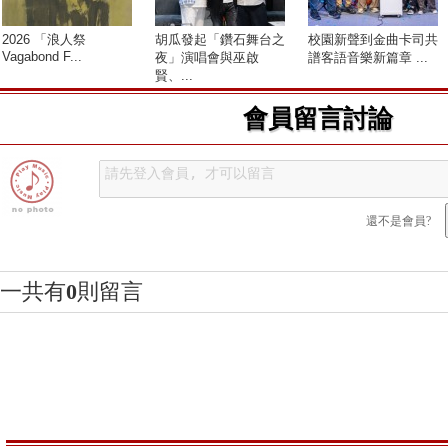
2026 「浪人祭
胡瓜發起「鑽石舞台之
校園新聲到金曲卡司共
Vagabond F...
夜」演唱會與巫啟
譜客語音樂新篇章 ...
賢、...
會員留言討論
還不是會員?
一共有
0
則留言