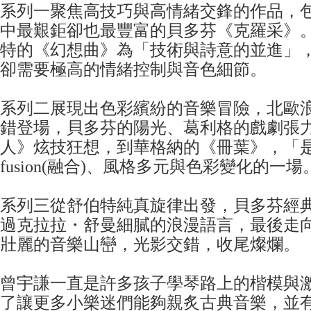
系列一聚焦高技巧與高情緒交鋒的作品，
中最艱鉅卻也最豐富的貝多芬《克羅采》
特的《幻想曲》為「技術與詩意的並進」
卻需要極高的情緒控制與音色細節。
系列二展現出色彩繽紛的音樂冒險，北歐
錯登場，貝多芬的陽光、葛利格的戲劇張
人》炫技狂想，到華格納的《冊葉》，「
fusion(融合)、風格多元與色彩變化的一
系列三從舒伯特純真旋律出發，貝多芬經
過克拉拉・舒曼細膩的浪漫語言，最後走
壯麗的音樂山巒，光影交錯，收尾燦爛。
曾宇謙一直是許多孩子學琴路上的楷模與
了讓更多小樂迷們能夠親炙古典音樂，並