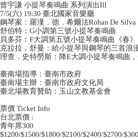
曾宇謙 小提琴奏鳴曲 系列演出Ill
7/5(六) 19:30 臺北國家音樂廳
​鋼琴家：羅漢．德．希爾法Rohan De Silva
​舒伯特：G小調第三號小提琴奏鳴曲
貝多芬：F大調第五號小提琴奏鳴曲《春》
克拉拉．舒曼：給小提琴與鋼琴的三首浪
理查．史特勞斯：降E大調小提琴奏鳴曲
臺南場指導：臺南市政府
臺南場主辦：臺南市政府文化局
臺北場教育贊助：玉山文教基金會
​​票價 Ticket Info
台北票價 :
青年席300
$1200/$1500/$1800/$2100/$2400/$2700/$30