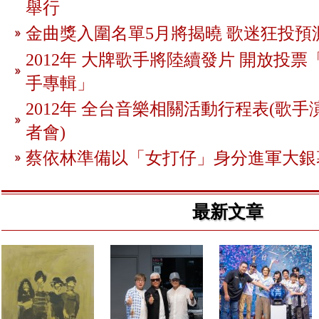
舉行
金曲獎入圍名單5月將揭曉 歌迷狂投預
2012年 大牌歌手將陸續發片 開放投
手專輯」
2012年 全台音樂相關活動行程表(歌手
者會)
蔡依林準備以「女打仔」身分進軍大銀
最新文章