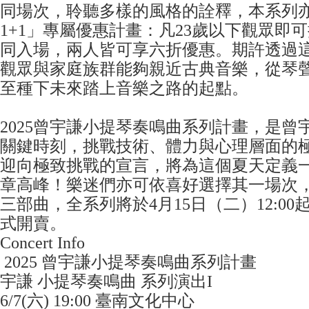
同場次，聆聽多樣的風格的詮釋，本系列
1+1」專屬優惠計畫：凡23歲以下觀眾即
同入場，兩人皆可享六折優惠。期許透過
觀眾與家庭族群能夠親近古典音樂，從琴
至種下未來踏上音樂之路的起點。
2025曾宇謙小提琴奏鳴曲系列計畫，是曾
關鍵時刻，挑戰技術、體力與心理層面的
迎向極致挑戰的宣言，將為這個夏天定義
章高峰！樂迷們亦可依喜好選擇其一場次
三部曲，全系列將於4月15日（二）12:00
式開賣。
Concert Info
2025 曾宇謙小提琴奏鳴曲系列計畫
宇謙 小提琴奏鳴曲 系列演出I
​6/7(六) 19:00 臺南文化中心