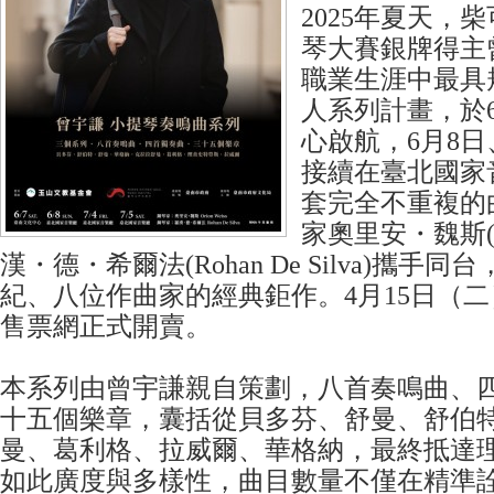
2025年夏天，
琴大賽銀牌得主
職業生涯中最具
人系列計畫，於
心啟航，6月8日
接續在臺北國家
套完全不重複的
家奧里安・魏斯(Or
漢・德・希爾法(Rohan De Silva)攜手
紀、八位作曲家的經典鉅作。4月15日（二）1
售票網正式開賣。
本系列由曾宇謙親自策劃，八首奏鳴曲、
十五個樂章，囊括從貝多芬、舒曼、舒伯
曼、葛利格、拉威爾、華格納，最終抵達
如此廣度與多樣性，曲目數量不僅在精準