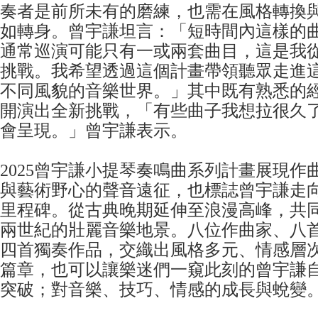
奏者是前所未有的磨練，也需在風格轉換
如轉身。曾宇謙坦言：「短時間內這樣的
通常巡演可能只有一或兩套曲目，這是我
挑戰。我希望透過這個計畫帶領聽眾走進
不同風貌的音樂世界。」其中既有熟悉的
開演出全新挑戰，「有些曲子我想拉很久
會呈現。」曾宇謙表示。
2025曾宇謙小提琴奏鳴曲系列計畫展現作
與藝術野心的聲音遠征，也標誌曾宇謙走
里程碑。從古典晚期延伸至浪漫高峰，共
兩世紀的壯麗音樂地景。八位作曲家、八
四首獨奏作品，交織出風格多元、情感層
篇章，也可以讓樂迷們一窺此刻的曾宇謙
突破；對音樂、技巧、情感的成長與蛻變