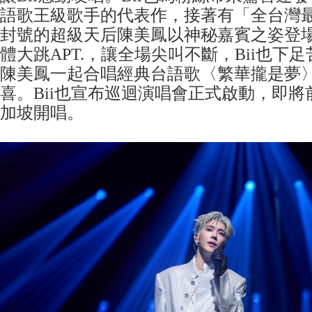
語歌王級歌手的代表作，接著有「全台灣
封號的超級天后陳美鳳以神秘嘉賓之姿登場
體大跳APT.，讓全場尖叫不斷，Bii也下
陳美鳳一起合唱經典台語歌〈繁華攏是夢
喜。Bii也宣布巡迴演唱會正式啟動，即
加坡開唱。