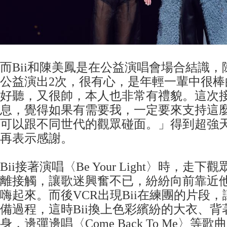
而Bii和陳美鳳是在公益演唱會場合結識，陳
公益演出2次，很有心，是年輕一輩中很棒
好聽，又很帥，本人也非常有禮貌。這次
息，覺得如果有需要我，一定要來支持這
可以跟不同世代的觀眾碰面。」得到超強天
再表示感謝。
Bii接著演唱〈Be Your Light〉時，走
離接觸，讓歌迷興奮不已，紛紛向前靠近
嗨起來。而後VCR出現Bii在練團的片段
備過程，這時Bii換上色彩繽紛的大衣、
身，邊彈邊唱〈Come Back To Me〉等