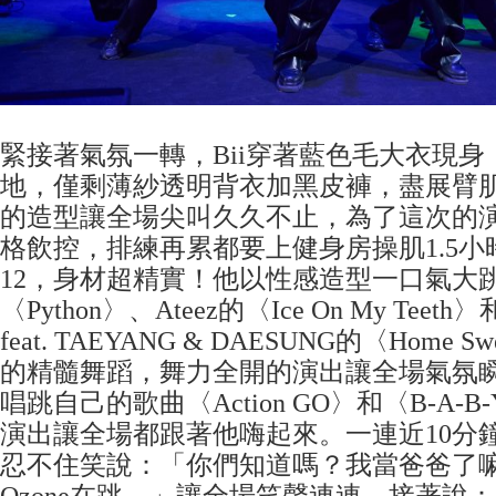
緊接著氣氛一轉，Bii穿著藍色毛大衣現
地，僅剩薄紗透明背衣加黑皮褲，盡展臂肌
的造型讓全場尖叫久久不止，為了這次的
格飲控，排練再累都要上健身房操肌1.5
12，身材超精實！他以性感造型一口氣大跳韓
〈Python〉、Ateez的〈Ice On My Teeth〉和
feat. TAEYANG & DAESUNG的〈Home S
的精髓舞蹈，舞力全開的演出讓全場氣氛
唱跳自己的歌曲〈Action GO〉和〈B-A-
演出讓全場都跟著他嗨起來。一連近10分
忍不住笑說：「你們知道嗎？我當爸爸了
Ozone在跳…」讓全場笑聲連連，接著說