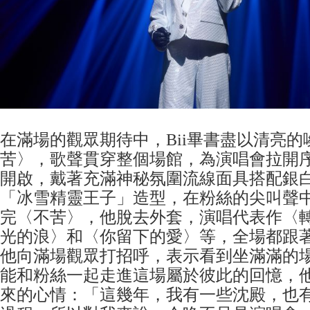
在滿場的觀眾期待中，Bii畢書盡以清亮的
苦〉，歌聲貫穿整個場館，為演唱會拉開
開啟，戴著充滿神秘氛圍流線面具搭配銀白
「冰雪精靈王子」造型，在粉絲的尖叫聲
完〈不苦〉，他脫去外套，演唱代表作〈
光的浪〉和〈你留下的愛〉等，全場都跟
他向滿場觀眾打招呼，表示看到坐滿滿的
能和粉絲一起走進這場屬於彼此的回憶，
來的心情：「這幾年，我有一些沈殿，也