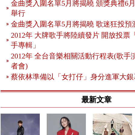
金曲獎入圍名單5月將揭曉 頒獎典禮6月
舉行
金曲獎入圍名單5月將揭曉 歌迷狂投預
2012年 大牌歌手將陸續發片 開放投
手專輯」
2012年 全台音樂相關活動行程表(歌手
者會)
蔡依林準備以「女打仔」身分進軍大銀
最新文章