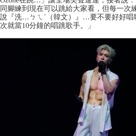
同腳練到現在可以跳給大家看，但每一次
說『洗…ㄅㄟˊ（韓文）』…要不要好好唱
次就當10分鐘的唱跳歌手。」