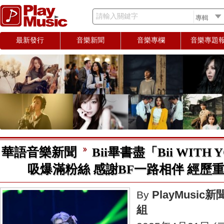
請輸入關鍵字
最新發行
音樂新聞
音樂專欄
音樂專題
華語音樂新聞
Bii畢書盡「Bii WIT
吸爆滿粉絲 感謝BF一路相伴 經歷
PlayMusic新
By
組