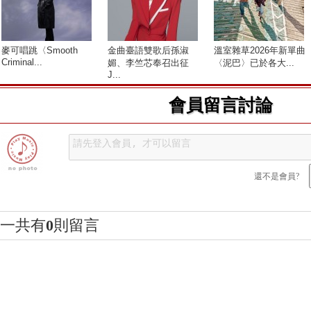
麥可唱跳〈Smooth
金曲臺語雙歌后孫淑
溫室雜草2026年新單曲
Criminal...
媚、李竺芯奉召出征
〈泥巴〉已於各大...
J...
會員留言討論
還不是會員?
一共有
0
則留言