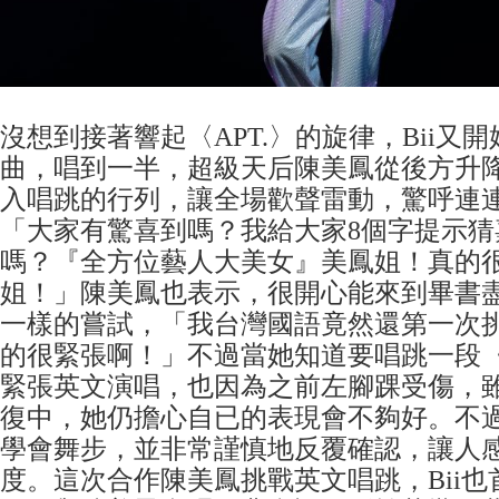
沒想到接著響起〈APT.〉的旋律，Bii又
曲，唱到一半，超級天后陳美鳳從後方升
入唱跳的行列，讓全場歡聲雷動，驚呼連連
「大家有驚喜到嗎？我給大家8個字提示猜
嗎？『全方位藝人大美女』美鳳姐！真的
姐！」陳美鳳也表示，很開心能來到畢書
一樣的嘗試，「我台灣國語竟然還第一次
的很緊張啊！」不過當她知道要唱跳一段〈A
緊張英文演唱，也因為之前左腳踝受傷，
復中，她仍擔心自已的表現會不夠好。不
學會舞步，並非常謹慎地反覆確認，讓人
度。這次合作陳美鳳挑戰英文唱跳，Bii