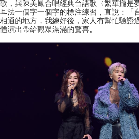
歌，與陳美鳳合唱經典台語歌〈繁華攏是夢
耳法一個字一個字的標注練習，直說：「
相通的地方，我練好後，家人有幫忙驗證
體演出帶給觀眾滿滿的驚喜。