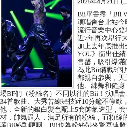
2025年4月21日 (二
Bii畢書盡「Bii
演唱會台北站今晚
流行音樂中心登場
近7年再次舉行
加上去年底推出全新
YOU》衝出佳
售罄，吸引爆滿
為此Bii備戰5
都親自參與，天
他、練舞和健身
場BF們（粉絲名）不同以往的Bii！演唱
34首歌曲、大秀苦練舞技近10分鐘不停歇
他，全新的銀白髮色配上5套帥氣造型，套
材，帥氣逼人，滿足所有的粉絲，而粉絲
讓Bii感動哽咽。Bii也為粉絲帶來驚喜連