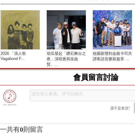
2026 「浪人祭
胡瓜發起「鑽石舞台之
校園新聲到金曲卡司共
Vagabond F...
夜」演唱會與巫啟
譜客語音樂新篇章 ...
賢、...
會員留言討論
還不是會員?
一共有
0
則留言