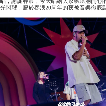
唱，謝謝春浪，今天唱給大家聽還滿開心
光閃耀，屬於春浪20周年的夜被音樂徹底