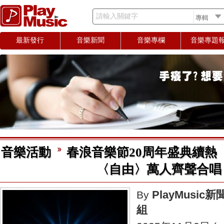
請輸入關鍵字
最新發行
音樂新聞
音樂專欄
音樂專題
音樂活動
春浪音樂節20周年盛典續熱
〈自由〉萬人齊聲合唱
PlayMusic新
By
組