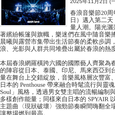
2025年11月2日 (一
春浪音樂節20周
日）邁入第二天
量人潮。陽光灑
著繽紛帳篷與旗幟，樂迷們在風中隨音樂
晨曦與露營市集帶出生活節奏的柔軟步調
浪、光影與人群共同堆疊出屬於春浪的熱
本屆春浪網羅橫跨六國的國際藝人齊聚為
的陣容從日本、泰國、印尼、馬來西亞到
量在舞台上交錯綻放，音樂風格層次豐富
日本的 Penthouse 帶來融合時髦流行與靈魂
Soul」風格，透過男女雙主唱的流暢編制
多樣創作能量；同樣來自日本的 SPYAIR
主題曲〈現狀破壞〉強勁節奏瞬間嗨翻全
讓整場燃到最高。