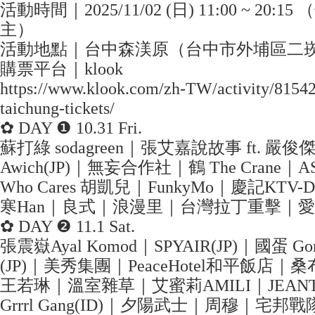
活動時間｜2025/11/02 (日) 11:00 ~ 20:
主）
活動地點｜台中森渼原（台中市外埔區二崁
購票平台｜klook
https://www.klook.com/zh-TW/activity/8154
taichung-tickets/
✿ DAY ❶ 10.31 Fri.
蘇打綠 sodagreen｜張艾嘉說故事 ft. 嚴俊傑｜
Awich(JP)｜無妄合作社｜鶴 The Crane｜AS
Who Cares 胡凱兒｜FunkyMo｜慶記KTV-D
寒Han｜良式｜浪漫里｜台灣拉丁重擊｜
✿ DAY ❷ 11.1 Sat.
張震嶽Ayal Komod｜SPYAIR(JP)｜國蛋 GorD
(JP)｜美秀集團｜PeaceHotel和平飯店｜桑
王若琳｜溫室雜草｜艾蜜莉AMILI｜JEANTO
Grrrl Gang(ID)｜夕陽武士｜周穆｜宅邦