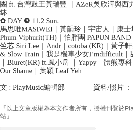
團 ft. 台灣鼓王黃瑞豐 ｜AZeR吳欣澤
缽
✿ DAY ❸ 11.2 Sun.
馬思唯MASIWEI｜黃韻玲｜宇宙人｜康士
Phum Viphurit(TH)｜怕胖團 PAPUN BA
竺芯 Siri Lee｜Andr｜cotoba (KR)｜黃子
& Slow Train｜我是機車少女I’mdifficult｜
｜Biuret(KR) ft.鳳小岳 ｜Yappy｜體熊專科 
Our Shame｜葉穎 Leaf Yeh
文 : PlayMusic編輯部 資料/照片 
『以上文章版權為本文作者所有，授權刊登於Play
站』