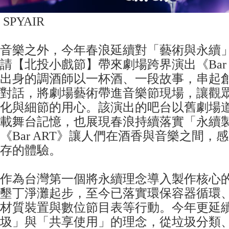
SPYAIR
音樂之外，今年春浪延續對「藝術與永續
請【北投小戲節】帶來劇場跨界演出《Bar 
出身的調酒師以一杯酒、一段故事，串起
對話，將劇場藝術帶進音樂節現場，讓觀
化與細節的用心。該演出的吧台以舊劇場
載舞台記憶，也展現春浪持續落實「永續
《Bar ART》讓人們在酒香與音樂之間，
存的體驗。
作為台灣第一個將永續理念導入製作核心
墾丁淨灘起步，至今已落實環保容器循環
材質裝置與數位節目表等行動。今年更延
圾」與「共享使用」的理念，從垃圾分類