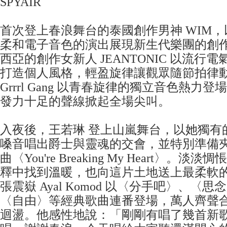
SPYAIR
首次登上春浪舞台的泰國創作男神 WIM
柔和電子音色的演出展現新生代樂團的創
西亞的創作女新人 JEANTONIC 以流行
打造個人風格，輕盈旋律讓觀眾隨節拍律
Grrrl Gang 以青春旋律的獨立音色熱力
發力十足的聲線掀起全場尖叫。
入夜後，王若琳 登上山嵐舞台，以她獨有
嗓音唱出爵士與靈魂的交會，並特別準備
曲〈You're Breaking My Heart〉。
釋中找到溫暖，也向這片土地送上最柔軟
張震嶽 Ayal Komod 以〈分手吧〉、〈
〈自由〉等經典歌曲連番登場，萬人齊聲
迴盪。他感性地說：「剛剛有唱了幾首新