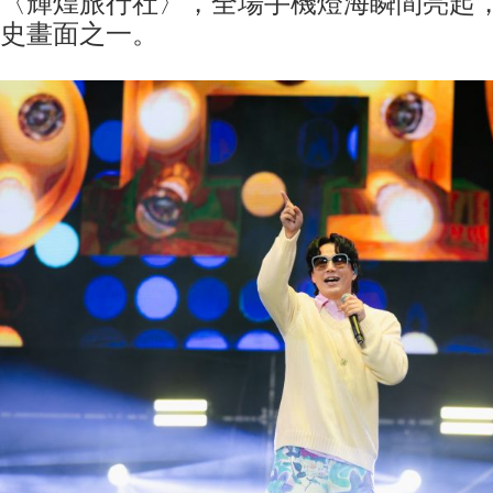
〈輝煌旅行社〉，全場手機燈海瞬間亮起
史畫面之一。