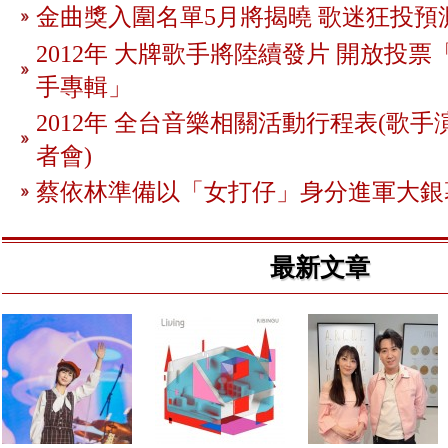
金曲獎入圍名單5月將揭曉 歌迷狂投預
2012年 大牌歌手將陸續發片 開放投
手專輯」
2012年 全台音樂相關活動行程表(歌手
者會)
蔡依林準備以「女打仔」身分進軍大銀
最新文章