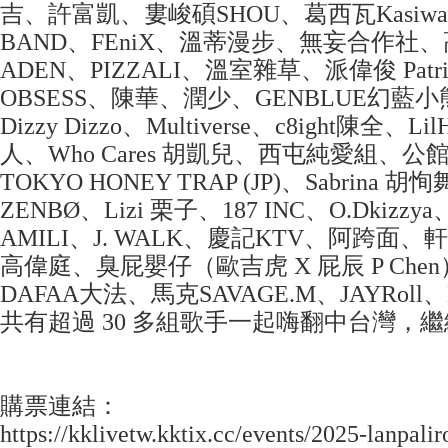
吉、許富凱、婁峻碩SHOU、葛西瓦Kasiwa
BAND、FEniX、溫蒂漫步、無妄合作社、
ADEN、PIZZALI、溫室雜草、派偉俊 Patrick
OBSESS、陳華、潤少、GENBLUE幻藍
Dizzy Dizzo、Multiverse、c8ight陳全
人、Who Cares 胡凱兒、西屯純愛組、公館
TOKYO HONEY TRAP (JP)、Sabrin
ZENBØ、Lizi 栗子、187 INC、O.Dkizz
AMILI、J. WALK、慶記KTV、阿跨面、軒仔X
高偉庭、臭屁嬰仔（歐吉虎 X 屁辰 P Chen
DAFAA大法、馬克SAVAGE.M、JAYRoll、E
共有超過 30 多組歌手一起嗨翻中台灣，
購票連結：
https://kklivetw.kktix.cc/events/2025-lanpalir