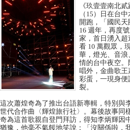
《玖壹壹南北貳路
（15）日在台
開跑，「國民天
16 週年，再度
家，首日湧入超過
看 10 萬觀眾
華，燈光、音浪
情的台中夜空。
唱外，金曲歌王
彩蛋，一現身便
裂。
這次蕭煌奇為了推出台語新專輯，特別與
世代合作曲〈輝煌旅行社〉。幕後故事同
奇為這首歌親自登門拜訪，得知李炳輝因
猶豫，他毫不氣餒地笑說：「沒關係啦，