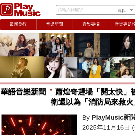
請輸入關鍵字
最新發行
音樂新聞
音樂專欄
音樂專題
華語音樂新聞
蕭煌奇趕場「開太快」
衛還以為「消防局來救火
PlayMusic
By
2025年11月16日 (