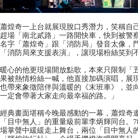
蕭煌奇一上台就展現脫口秀潛力，笑稱自
趕場「南北貳路」一路開快車，快到被警
名字「蕭煌奇」跟「消防局」發音太像，
「消防局來支援表演」，讓現場粉絲笑到
暖心的他更現場開放點歌，本來只限制「
果被熱情粉絲一喊，他直接加碼演唱，展
也帶來象徵陪伴與溫暖的《末班車》，並
一定會帶著大家走向最幸福的路。」
經典畫面堪稱今晚最感動的一幕，蕭煌奇
「目中無人」的重量級前輩李炳輝同台。7
場掌聲中緩緩走上舞台，兩位「目中無人