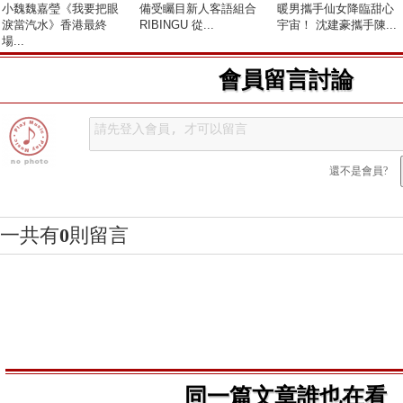
小魏魏嘉瑩《我要把眼
備受矚目新人客語組合
暖男攜手仙女降臨甜心
淚當汽水》香港最終
RIBINGU 從...
宇宙！ 沈建豪攜手陳...
場...
會員留言討論
還不是會員?
一共有
0
則留言
同一篇文章誰也在看