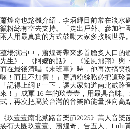
蕭煌奇也趁機介紹，李炳輝目前常在淡水
籲粉絲有空去支持。「走出戶外、參加社
兩人用最真實的方式鼓勵大家多接觸世界
整場演出中，蕭煌奇帶來多首膾炙人口的
先生》、《阿嬤的話》、《逆風飛翔》與
而在最後清唱《末班車》時，他再次搞笑
喔！而且不加價！」更請粉絲務必把這珍
「記得上網 P 一下，讓大家知道南北貳路
來！」成軍 16 年的玖壹壹，用最具台味
式，再次把屬於台灣的音樂節能量推向高
《玖壹壹南北貳路音樂節2025》萬人音樂
裂有天團玖壹壹、蕭煌奇、告五人、Lulu