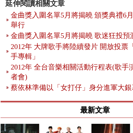
延伸閱讀相關文章
金曲獎入圍名單5月將揭曉 頒獎典禮6月
舉行
金曲獎入圍名單5月將揭曉 歌迷狂投預
2012年 大牌歌手將陸續發片 開放投
手專輯」
2012年 全台音樂相關活動行程表(歌手
者會)
蔡依林準備以「女打仔」身分進軍大銀
最新文章