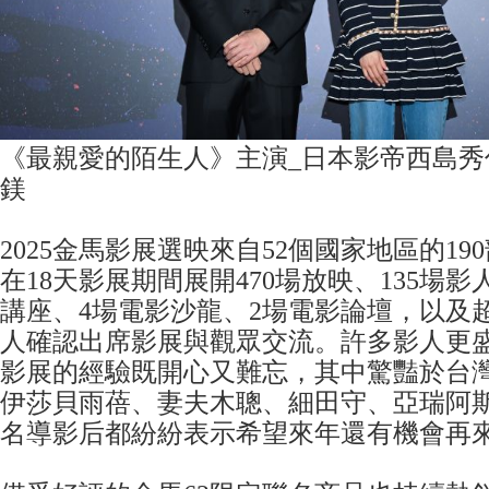
《最親愛的陌生人》主演_日本影帝西島秀
鎂
2025金馬影展選映來自52個國家地區的1
在18天影展期間展開470場放映、135場影
講座、4場電影沙龍、2場電影論壇，以及超
人確認出席影展與觀眾交流。許多影人更
影展的經驗既開心又難忘，其中驚豔於台
伊莎貝雨蓓、妻夫木聰、細田守、亞瑞阿
名導影后都紛紛表示希望來年還有機會再