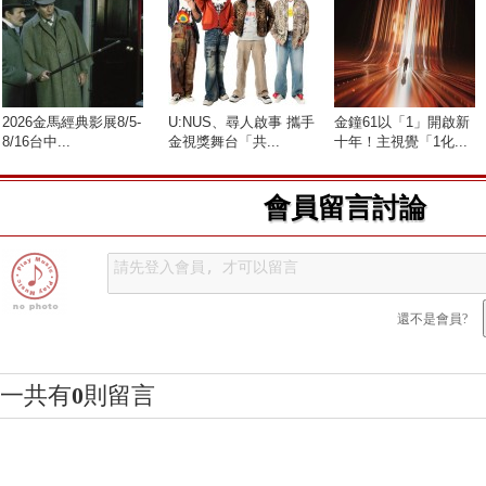
2026金馬經典影展8/5-
U:NUS、尋人啟事 攜手
金鐘61以「1」開啟新
8/16台中...
金視獎舞台「共...
十年！主視覺「1化...
會員留言討論
還不是會員?
一共有
0
則留言