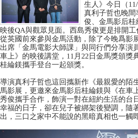
生人》今日（11
真利子哲也晚間
俊、金馬影后桂
映後QA與觀眾見面。西島秀俊更是排開工
從英國前來參與金馬活動，除了今晚爲影
出席「金馬電影大師課」與同行們分享演
車上》的映後講堂，11月22日金馬獎頒獎
桂綸鎂攜手登台一起頒獎。
導演真利子哲也這回攜新作《最親愛的陌
馬影展，更邀來金馬影后桂綸鎂與《在車
秀俊攜手合作，飾演一對在紐約生活的台
幸福的日子，卻在兒子被綁架後變調，隨
出，三口之家中不能說的黑暗真相也一觸