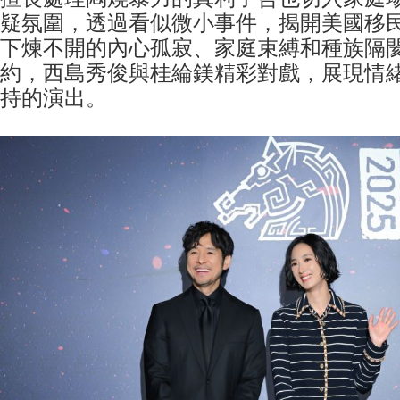
疑氛圍，透過看似微小事件，揭開美國移
下煉不開的內心孤寂、家庭束縛和種族隔
約，西島秀俊與桂綸鎂精彩對戲，展現情
持的演出。