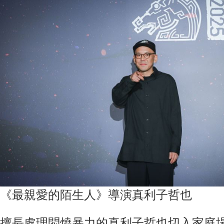
《最親愛的陌生人》導演真利子哲也
擅長處理悶燒暴力的真利子哲也切入家庭