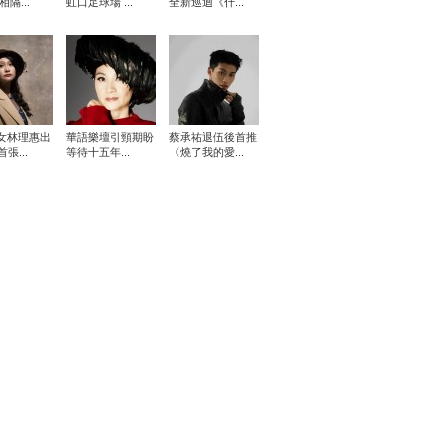
相隔...
虹口足球場 ...
全新巡迴《什...
女林理惠出
華語樂壇引頸期盼
蔡承祐退伍後首推
張...
等待十五年...
〈燒了我的愛...