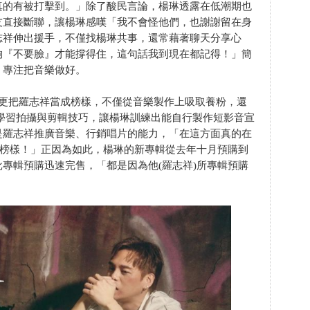
真的有被打擊到。」除了酸民言論，楊琳透露在低潮期也
友直接斷聯，讓楊琳感嘆「我不會怪他們，也謝謝留在身
志祥伸出援手，不僅找楊琳共事，還常藉著聊天分享心
夠『不要臉』才能撐得住，這句話我到現在都記得！」簡
、專注把音樂做好。
更把羅志祥當成榜樣，不僅從音樂製作上吸取養粉，還
並從中學習拍攝與剪輯技巧，讓楊琳訓練出能自行製作短影音宣
是羅志祥推廣音樂、行銷唱片的能力，「在這方面真的在
佳榜樣！」正因為如此，楊琳的新專輯從去年十月預購到
專輯預購迅速完售，「都是因為他(羅志祥)所專輯預購