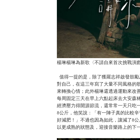
楊琳楊琳為新歌〈不請自來首次挑戰演
值得一提的是，除了獲羅志祥啟發鼓勵
對自己，在這三年寫了大量不同風格的
來轉換心情；此外楊琳還透過運動來改
每周固定三天在早上六點起床去大安森
經濟壓力得開源節流，還常常一天只吃
8公斤，他笑說：「有一陣子真的比較
好減肥！」不過也因為如此，讓減了8
以更成熟的狀態及，迎接音樂路上的下