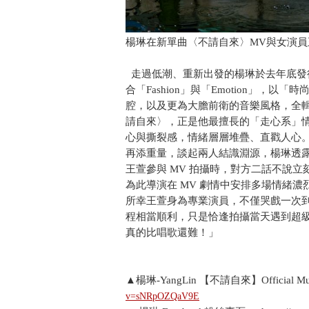
楊琳在新單曲〈不請自來〉MV與女演員
走過低潮、重新出發的楊琳於去年底發行
合「Fashion」與「Emotion」
腔，以及更為大膽前衛的音樂風格，全
請自來〉，正是他最擅長的「走心系」
心與撕裂感，情緒層層堆疊、直戳人心。
再添重量，談起兩人結識淵源，楊琳透
王萱參與 MV 拍攝時，對方二話不說
為此導演在 MV 劇情中安排多場情緒
所幸王萱身為專業演員，不僅哭戲一次
程相當順利，只是恰逢拍攝當天遇到超
真的比唱歌還難！」
▲楊琳-YangLin 【不請自來】Official Music
v=sNRpOZQaV9E