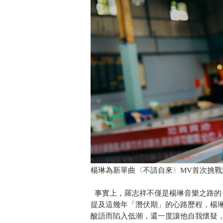
楊琳為新單曲〈不請自來〉MV首次挑戰
事實上，羅志祥不僅是楊琳音樂之路的
提及這幾年「潛伏期」的心路歷程，楊
酸語而陷入低潮，還一度讓他自我懷疑