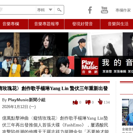
字
專欄作家
音樂專欄
音樂專題報導
發現好聲音
音樂與生活
瑰花〉創作歌手楊琳Yang Lin 蟄伏三年重新出發
PlayMusic新聞小組
By
0
0
134
2026年1月12日 (一)
億萬點擊神曲〈癡情玫瑰花〉創作歌手楊琳Yang Lin蟄
伏三年再出發推個人首張大碟《FashEmo》，屢遇酸民
全能音
攻擊陷低潮的他獲天王羅志祥力挺贈金句「不要臉才能