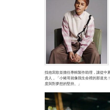
找他寫歌並擔任專輯製作助理，讓從中
貴人，「小豬哥就像我生命裡的那道光
度與對夢想的堅持。」