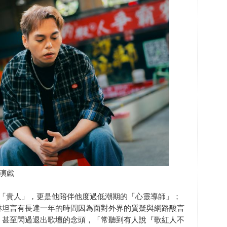
演戲
「貴人」，更是他陪伴他度過低潮期的「心靈導師」；
琳坦言有長達一年的時間因為面對外界的質疑與網路酸言
，甚至閃過退出歌壇的念頭，「常聽到有人說『歌紅人不