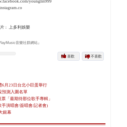
cebook.com/younglin999
stagram.co
片 : 上多利娛樂
yMusic音樂社群網站』
喜歡
不喜歡
禮6月23日台北小巨蛋舉行
投預測入圍名單
放投票「最期待那位歌手專輯」
歌手演唱會/簽唱會/記者會)
大銀幕