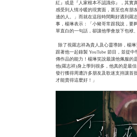
紅』或是『人家根本不認識你』，其實
感受到人情冷暖的現實面，甚至也有朋
邊的人。」而就在這段時間剛好遇到羅
事，楊琳表示：「小豬哥常跟我說，要
單直白的一句話，卻讓他學會放下包袱
除了視羅志祥為貴人及心靈導師，楊琳
跟著他一起錄製 YouTube 節目，
傳作品的能力！楊琳笑說最讓他佩服的
他(羅志祥)身上學到很多，他真的是最
發行獲得周遭許多朋友及歌迷支持讓首批
才能賣得這麼好！」