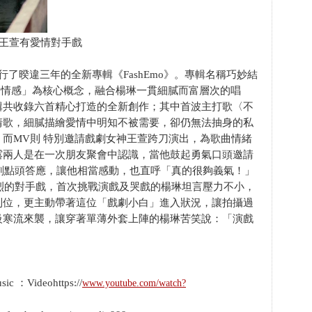
王萱有愛情對手戲
了暌違三年的全新專輯《FashEmo》。專輯名稱巧妙結
，以「時尚情感」為核心概念，融合楊琳一貫細膩而富層次的唱
輯共收錄六首精心打造的全新創作；其中首波主打歌〈不
情歌，細膩描繪愛情中明知不被需要，卻仍無法抽身的私
而MV則 特別邀請戲劇女神王萱跨刀演出，為歌曲情緒
露兩人是在一次朋友聚會中認識，當他鼓起勇氣口頭邀請
立刻點頭答應，讓他相當感動，也直呼「真的很夠義氣！」
濃烈的對手戲，首次挑戰演戲及哭戲的楊琳坦言壓力不小，
到位，更主動帶著這位「戲劇小白」進入狀況，讓拍攝過
級寒流來襲，讓穿著單薄外套上陣的楊琳苦笑說：「演戲
 ：Videohttps://
www.youtube.com/watch?