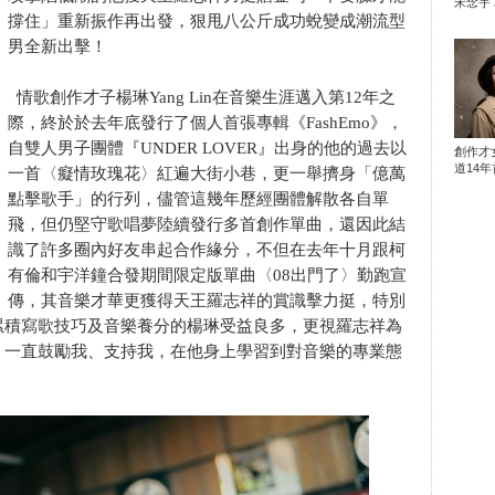
宋念宇 
撐住」重新振作再出發，狠甩八公斤成功蛻變成潮流型
男全新出擊！
情歌創作才子楊琳Yang Lin在音樂生涯邁入第12年之
際，終於於去年底發行了個人首張專輯《FashEmo》，
自雙人男子團體『UNDER LOVER』出身的他的過去以
創作才
道14年首
一首〈癡情玫瑰花〉紅遍大街小巷，更一舉擠身「億萬
點擊歌手」的行列，儘管這幾年歷經團體解散各自單
飛，但仍堅守歌唱夢陸續發行多首創作單曲，還因此結
識了許多圈內好友串起合作緣分，不但在去年十月跟柯
有倫和宇洋鐘合發期間限定版單曲〈08出門了〉勤跑宣
傳，其音樂才華更獲得天王羅志祥的賞識擊力挺，特別
累積寫歌技巧及音樂養分的楊琳受益良多，更視羅志祥為
！一直鼓勵我、支持我，在他身上學習到對音樂的專業態