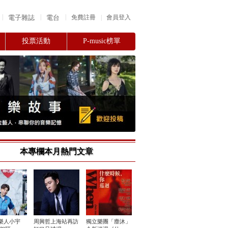
|
|
|
電子雜誌
電台
|
免費註冊
會員登入
投票活動
P-music榜單
本專欄本月熱門文章
樂人小宇
周興哲上海站再訪
獨立樂團「塵沐」