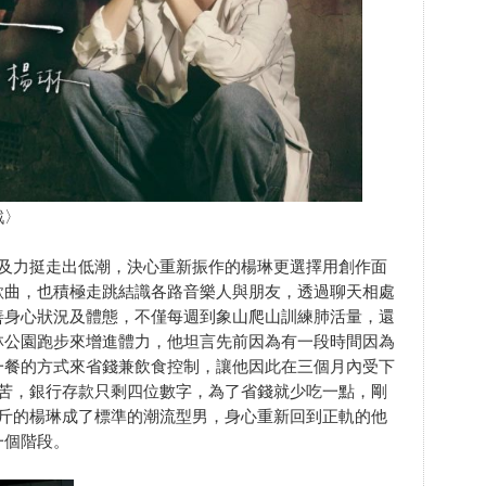
戲〉
及力挺走出低潮，決心重新振作的楊琳更選擇用創作面
歌曲，也積極走跳結識各路音樂人與朋友，透過聊天相處
善身心狀況及體態，不僅每週到象山爬山訓練肺活量，還
林公園跑步來增進體力，他坦言先前因為有一段時間因為
一餐的方式來省錢兼飲食控制，讓他因此在三個月內受下
辛苦，銀行存款只剩四位數字，為了省錢就少吃一點，剛
公斤的楊琳成了標準的潮流型男，身心重新回到正軌的他
一個階段。