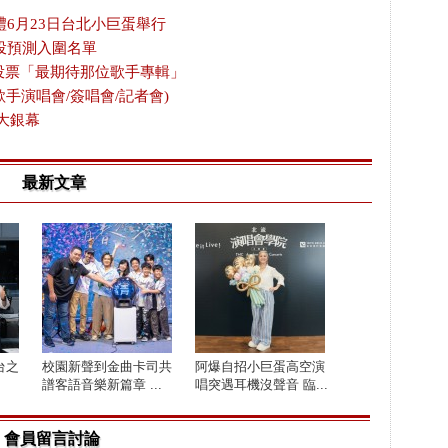
禮6月23日台北小巨蛋舉行
投預測入圍名單
放投票「最期待那位歌手專輯」
歌手演唱會/簽唱會/記者會)
大銀幕
最新文章
台之
校園新聲到金曲卡司共
阿爆自招小巨蛋高空演
譜客語音樂新篇章 ...
唱突遇耳機沒聲音 臨...
會員留言討論