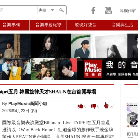
字
專欄作家
音樂專欄
音樂專題報導
發現好聲音
音樂與生活
ive Taipei五月 韓國旋律天才SHAUN在台首開專場
PlayMusic新聞小組
By
0
0
57
2026年4月23日 (四)
國際級音樂表演殿堂Billboard Live TAIPEI在五月首週
邀請以〈Way Back Home〉紅遍全球的創作歌手兼金牌
夏日最
製作人SHAUN來台開唱。這是SHAUN 睽違三年再度訪