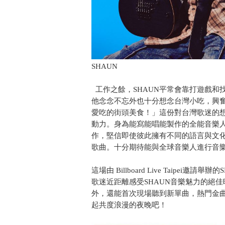
SHAUN
工作之餘，SHAUN平常會靠打遊戲和
他念念不忘外也十分想念台灣小吃，興
愛吃的街頭美食！」這份對台灣歌迷的
動力。身為能寫能唱能製作的全能音樂人
作，堅信即使彼此擁有不同的語言與文
歌曲。十分期待能與全球音樂人進行音
這場由 Billboard Live Taipei邀請
歌迷近距離感受SHAUN音樂魅力的絕佳時機。除
外，還能首次現場聽到新單曲，熱門金曲
起共度浪漫的夜晚吧！