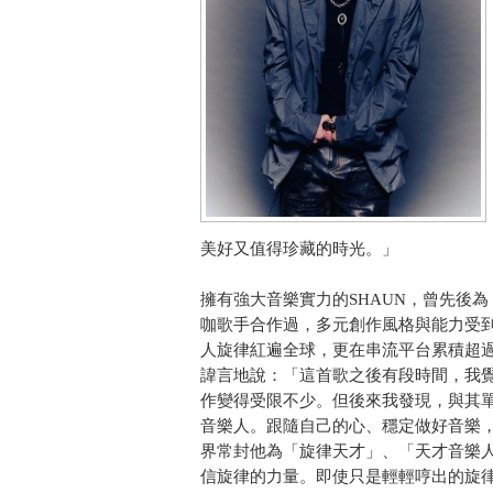
美好又值得珍藏的時光。」
擁有強大音樂實力的SHAUN，曾先後為 B
咖歌手合作過，多元創作風格與能力受到肯定
人旋律紅遍全球，更在串流平台累積超過 
諱言地說：「這首歌之後有段時間，我
作變得受限不少。但後來我發現，與其
音樂人。跟隨自己的心、穩定做好音樂
界常封他為「旋律天才」、「天才音樂人
信旋律的力量。即使只是輕輕哼出的旋