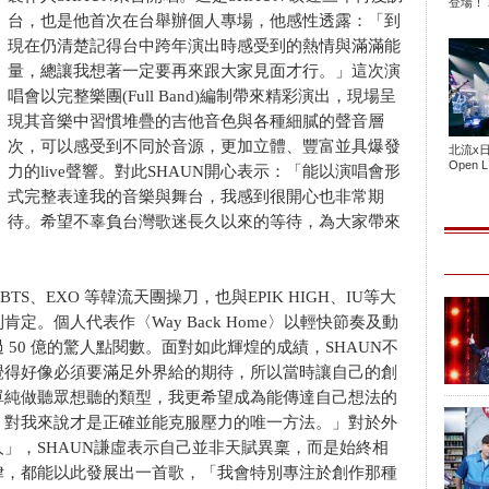
登場！ 2
台，也是他首次在台舉辦個人專場，他感性透露：「到
現在仍清楚記得台中跨年演出時感受到的熱情與滿滿能
量，總讓我想著一定要再來跟大家見面才行。」這次演
唱會以完整樂團(Full Band)編制帶來精彩演出，現場呈
現其音樂中習慣堆疊的吉他音色與各種細膩的聲音層
次，可以感受到不同於音源，更加立體、豐富並具爆發
北流x
Open L.
力的live聲響。對此SHAUN開心表示：「能以演唱會形
式完整表達我的音樂與舞台，我感到很開心也非常期
待。希望不辜負台灣歌迷長久以來的等待，為大家帶來
TS、EXO 等韓流天團操刀，也與EPIK HIGH、IU等大
。個人代表作〈Way Back Home〉以輕快節奏及動
50 億的驚人點閱數。面對如此輝煌的成績，SHAUN不
覺得好像必須要滿足外界給的期待，所以當時讓自己的創
單純做聽眾想聽的類型，我更希望成為能傳達自己想法的
，對我來說才是正確並能克服壓力的唯一方法。」對於外
」，SHAUN謙虛表示自己並非天賦異稟，而是始終相
律，都能以此發展出一首歌，「我會特別專注於創作那種