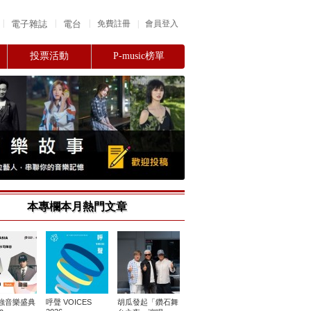
|
|
|
電子雜誌
電台
|
免費註冊
會員登入
投票活動
P-music榜單
本專欄本月熱門文章
強音樂盛典
呼聲 VOICES
胡瓜發起「鑽石舞