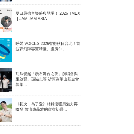
夏日最強音樂盛典登場！ 2026 TMEX
｜JAM JAM ASIA...
呼聲 VOICES 2026響徹秋日台北！首
波夢幻陣容竇靖童、盧廣仲、...
胡瓜發起「鑽石舞台之夜」演唱會與
巫啟賢、孫協志等 祈願為華山基金會
募集...
《初次，為了愛》朴解浚暖男魅力再
噴發 飾演廉晶雅的甜甜初戀...