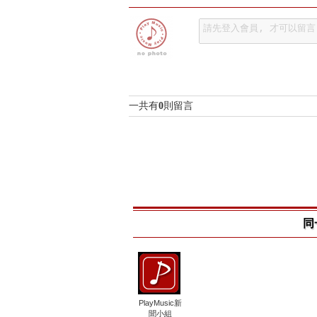
一共有
0
則留言
同
PlayMusic新
聞小組