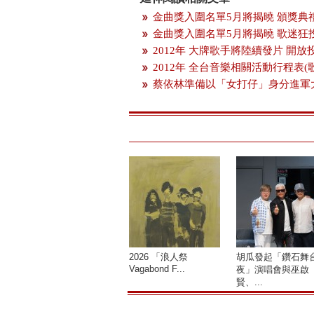
金曲獎入圍名單5月將揭曉 頒獎典
金曲獎入圍名單5月將揭曉 歌迷狂
2012年 大牌歌手將陸續發片 開
2012年 全台音樂相關活動行程表(
蔡依林準備以「女打仔」身分進軍
2026 「浪人祭
胡瓜發起「鑽石舞
Vagabond F...
夜」演唱會與巫啟
賢、...