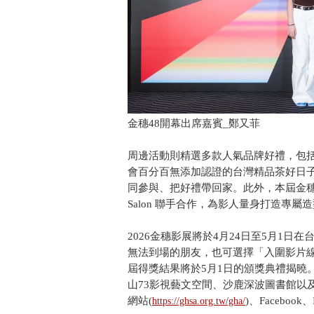
金穗48開幕出席嘉賓_鄭又菲
周邊活動則精選多款人氣品牌好禮，包括
會百分百無添加認證的台灣精品茶好日子
同參與、把好禮帶回家。此外，本屆金穗獎指定造型服
Salon 聯手合作，為影人量身打造專屬
2026金穗影展將於4月24日至5月1
無法到場的朋友，也可選擇「入圍影片
屆得獎結果將於5月1日的頒獎典禮揭曉
山73影視藝文空間、沙鹿深波圖書館以
網站(
)、Faceboo
https://ghsa.org.tw/gha/