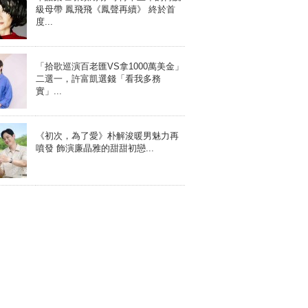
級母帶 鳳飛飛《鳳聲再續》 終於首
度...
「拾歌巡演百老匯VS拿1000萬美金」
二選一，許富凱選錢「看我多務
實」...
《初次，為了愛》朴解浚暖男魅力再
噴發 飾演廉晶雅的甜甜初戀...