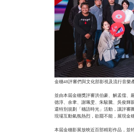
金穗48評審們與文化部影視及流行音樂
並由本屆金穗獎評審洪伯豪、解孟儒、
德淳、余聿、謝珮雯、朱駿騰、吳俊輝
還特別規劃「穗語時光」活動，讓評審
現場互動氣氛熱烈，欲罷不能，展現金
本屆金穗影展放映近百部精彩作品，並