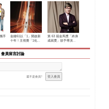
 攜手
金鐘61以「1」開啟新
第 63 屆金馬獎「終身
十年！主視覺「1化...
成就獎」頒予導演...
會員留言討論
還不是會員?