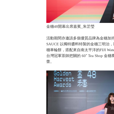
金穗48開幕出席嘉賓_朱芷瑩
活動期間亦邀請多個優質品牌為金穗加持。
SAUCE 以獨特醬料特製的金穗三明治，以及
穗車輪餅，搭配來自南太平洋的FIJI W
台灣冠軍茶師把關的 60⁺ Tea Shop
蕾。