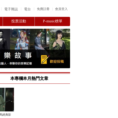
|
|
|
電子雜誌
電台
|
免費註冊
會員登入
投票活動
P-music榜單
本專欄本月熱門文章
金馬經典影