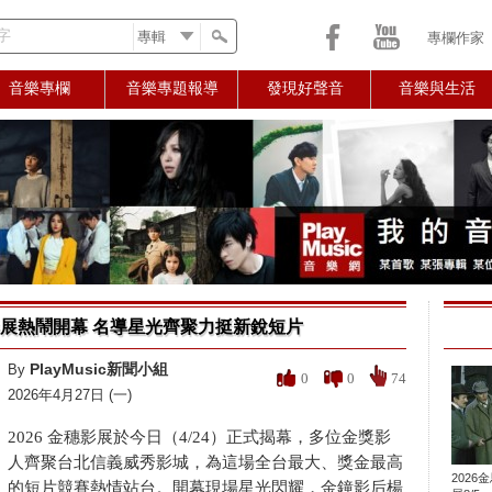
字
專欄作家
音樂專欄
音樂專題報導
發現好聲音
音樂與生活
穗影展熱鬧開幕 名導星光齊聚力挺新銳短片
PlayMusic新聞小組
By
0
0
74
2026年4月27日 (一)
2026 金穗影展於今日（4/24）正式揭幕，多位金獎影
人齊聚台北信義威秀影城，為這場全台最大、獎金最高
2026
的短片競賽熱情站台。開幕現場星光閃耀，金鐘影后楊