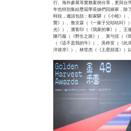
行、海外參展等實務案例分享，更與台
年也特別集結歷屆學長姊們回娘家，除
時段，邀請包括：靳家驊（《小曉》）
襲》）、詹京霖（《一家子兒咕咕叫》
光》）、潘客印（《我家的事》）、王
陳巧薇（《野生之路》）、黃勻弦（《
（《這不是我的牛》）、吳梓安（《此
洋彼岸》）、林世杰（《土星頻道》）以及知