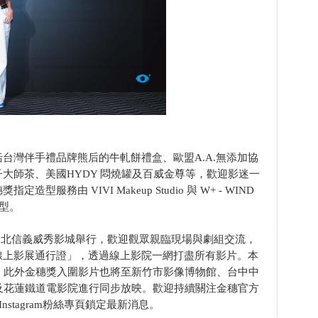
台灣伴手禮品牌熊后的牛軋餅禮盒、歐盟A.A.無添加協
大師茶、美國HYDY 悶燒罐及百威金尊等，歡迎影迷一
務由 VIVI Makeup Studio 與 W+ - WIND
造型。
日在台北信義威秀影城舉行，歡迎觀眾親臨現場與劇組交流，
線上影展通行證」，透過線上影院一網打盡所有影片。本
。此外金穗獎入圍影片也將至新竹市影像博物館、台中中
及花蓮鐵道電影院進行同步放映。歡迎持續關注金穗官方
k、Instagram粉絲專頁鎖定最新消息。