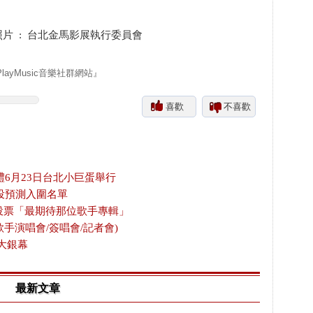
照片 : 台北金馬影展執行委員會
yMusic音樂社群網站』
喜歡
不喜歡
禮6月23日台北小巨蛋舉行
投預測入圍名單
放投票「最期待那位歌手專輯」
歌手演唱會/簽唱會/記者會)
大銀幕
最新文章