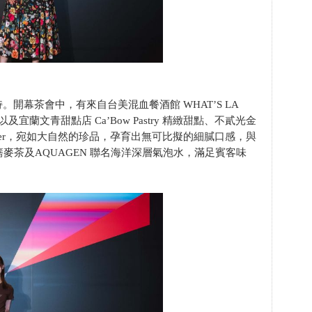
開幕茶會中，有來自台美混血餐酒館 WHAT’S LA
宜蘭文青甜點店 Ca’Bow Pastry 精緻甜點、不貳光金
ater，宛如大自然的珍品，孕育出無可比擬的細膩口感，與
 金穗蕎麥茶及AQUAGEN 聯名海洋深層氣泡水，滿足賓客味