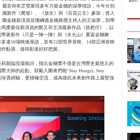
展8/5-..
麗音與朱芷瑩展現多年力挺金穗的深厚情誼，今年分別
攜新作《爬坡》、《放生》與《百花公主》參加；曾入
圍金鐘新演員並擔綱過金穗典禮主持人的王渝屏，則帶
金馬獎最佳新演員的鄭又菲主演最新作品《抓耙仔》，以
別帶著新作《只是一陣一陣》與《水火山》重返金穗舞
多達50場映後座談，並有22部世界首映、14部亞洲首映
創作點滴，值得影迷好好把握。
美莉親臨現場致詞，指出金穗獎不僅是台灣歷史最悠久的
起點。鼓勵入圍者們能“Stay Hungry, Stay
評審們的珍貴經驗，更積極交流，成為彼此未來創作路上最堅強