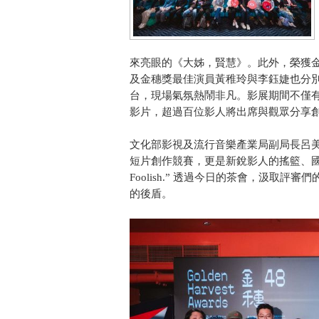
來亮眼的《大姊，賢慧》。此外，榮獲
及金穗獎最佳演員黃稚玲與李鈺婕也分
台，現場氣氛熱鬧非凡。影展期間不僅有
影片，超過百位影人將出席與觀眾分享
文化部影視及流行音樂產業局副局長呂
短片創作競賽，更是新銳影人的搖籃、國際大師的
Foolish.” 透過今日的茶會，汲取
的後盾。