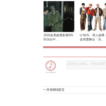
2026金馬經典影展8/5-
U:NUS、尋人啟事
8/16台中...
金視獎舞台「共...
一共有
0
則留言