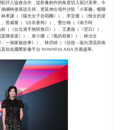
灣影評人協會合作，從影像創作的角度切入探討美學。今
了擔綱映後座談主持，更延伸出場外沙龍「小客廳」暢聊
、林孝謙（《陽光女子合唱團》）、李宜珊（《恨女的逆
）、曾威量（《白衣蒼狗》）、曹仕翰（《南方時
逸鈴（《台北過手無暝無日》）、王彥蘋（《翌日》）、
我是陳派派》）、黃小珊（《風的前奏》）、林治文
岸：一個家族故事》）、林羿綺（《信使—返向漂流與南
名國際影像平台 NOWNESS ASIA 共襄盛舉。