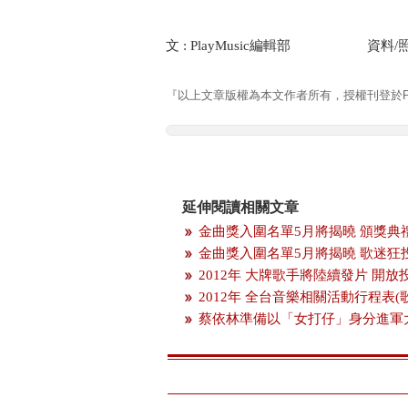
文 : PlayMusic編輯部 資料/
『以上文章版權為本文作者所有，授權刊登於Pla
延伸閱讀相關文章
金曲獎入圍名單5月將揭曉 頒獎典
金曲獎入圍名單5月將揭曉 歌迷狂
2012年 大牌歌手將陸續發片 開
2012年 全台音樂相關活動行程表(
蔡依林準備以「女打仔」身分進軍