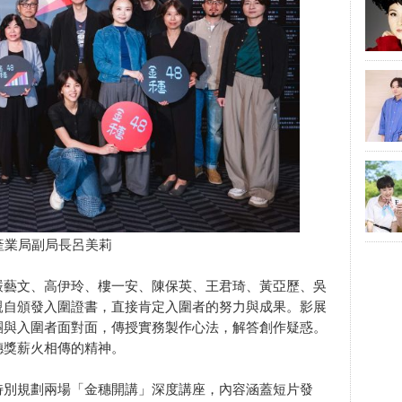
產業局副局長呂美莉
嚴藝文、高伊玲、樓一安、陳保英、王君琦、黃亞歷、吳
親自頒發入圍證書，直接肯定入圍者的努力與成果。影展
團與入圍者面對面，傳授實務製作心法，解答創作疑惑。
穗獎薪火相傳的精神。
特別規劃兩場「金穗開講」深度講座，內容涵蓋短片發