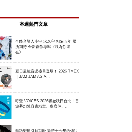
.
本週熱門文章
全能音樂人小宇 宋念宇 相隔五年 眾
所期待 全新創作專輯《以為你還
在》...
夏日最強音樂盛典登場！ 2026 TMEX
｜JAM JAM ASIA...
呼聲 VOICES 2026響徹秋日台北！首
波夢幻陣容竇靖童、盧廣仲、...
華語樂壇引頸期盼 等待十五年的傳說