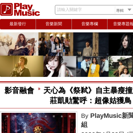
請輸入關鍵字
最新發行
音樂新聞
音樂專欄
音樂專題
影音融會
天心為《祭弒》自主暴瘦撞
莊凱勛驚呼：超像姑獲鳥
PlayMusic新
By
組