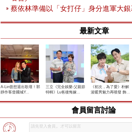
蔡依林準備以「女打仔」身分進軍大銀
最新文章
A-Lin曾想退出歌壇！郭
三立《完全娛樂-父親節
《初次，為了愛》朴解
靜作客曾國城Y...
特輯》Lu爸後悔嫁...
浚暖男魅力再噴發 飾...
會員留言討論