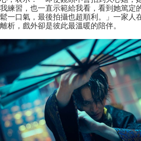
我練習，也一直示範給我看，看到她篤定
鬆一口氣，最後拍攝也超順利。」一家人
離析，戲外卻是彼此最溫暖的陪伴。