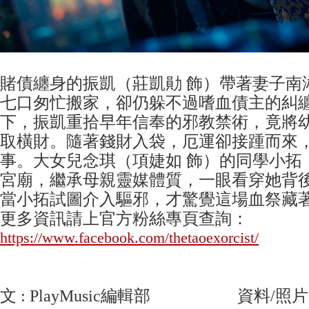
賭債纏身的振凱（莊凱勛 飾）帶著妻子南
七口匆忙搬家，卻仍躲不過嗜血債主的糾
下，振凱重拾早年信奉的邪教禁術，竟將
取橫財。隨著錢財入袋，厄運卻接踵而來
事。大女兒念琪（項婕如 飾）的同學小拓
宮廟，繼承母親靈媒體質，一眼看穿她背
當小拓試圖介入驅邪，才驚覺這場血祭藏
更多資訊請上官方粉絲專頁查詢：
https://www.facebook.com/thetaoexorcist/
文 : PlayMusic編輯部 資料/照片