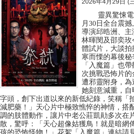
2026年4月29日 (三
靈異驚悚電影
月30日全台震
導演邱晧洲、主
林暉閔及邵奕玫
體試片，大談拍
寒而慄的幕後秘
「入魔篇」也帶
次挑戰恐怖片的
遭邪靈附身，為
她刻意減重，自
字頭，創下出道以來的新低紀錄，笑稱「
減肥藥！」天心片中極致憔悴的神情，搭
調的肢體動作，讓片中老公莊凱勛多次在
散，驚呼：「天心超像姑獲鳥！就是暗網
孩的恐怖怪物！」花絮「入魔篇」連結請