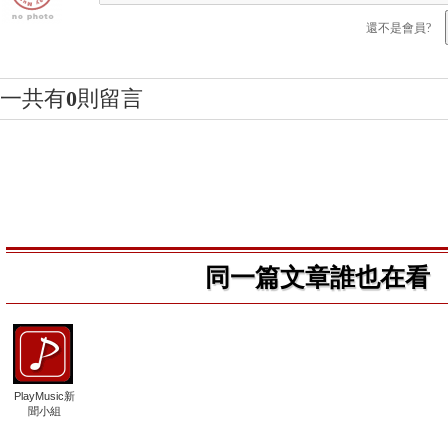
還不是會員?
一共有
0
則留言
同一篇文章誰也在看
PlayMusic新
聞小組