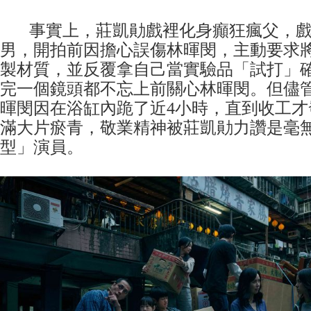
事實上，莊凱勛戲裡化身癲狂瘋父，戲
男，開拍前因擔心誤傷林暉閔，主動要求
製材質，並反覆拿自己當實驗品「試打」
完一個鏡頭都不忘上前關心林暉閔。但儘
暉閔因在浴缸內跪了近4小時，直到收工才
滿大片瘀青，敬業精神被莊凱勛力讚是毫
型」演員。