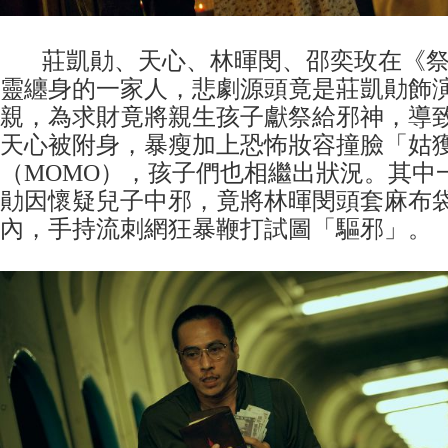
莊凱勛、天心、林暉閔、邵奕玫在《祭
靈纏身的一家人，悲劇源頭竟是莊凱勛飾
親，為求財竟將親生孩子獻祭給邪神，導
天心被附身，暴瘦加上恐怖妝容撞臉「姑
（MOMO），孩子們也相繼出狀況。其中
勛因懷疑兒子中邪，竟將林暉閔頭套麻布
內，手持流刺網狂暴鞭打試圖「驅邪」。