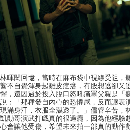
林暉閔回憶，當時在麻布袋中視線受阻，
響不自覺渾身起雞皮疙瘩，有股想逃卻又
懼，還因過於投入脫口怒吼痛罵父親是「
說：「那種發自內心的恐懼感，反而讓表
現滿身汗，衣服全濕透了。」儘管辛苦，
凱勛哥演武打戲真的很過癮，因為他經驗
心會讓他受傷，希望未來拍一部真的動作