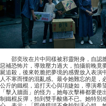
邵奕玫在片中同樣被邪靈附身，自認膽
惡補恐怖片，導致壓力過大，拍攝前晚竟
屍追殺，後來乾脆把夢境的感覺放入表演
人不寒而慄的混亂感。最令她難忘的是，必
公斤的鐵棍，追打天心與項婕如，導演希
「擊入牆面」的怪力，她每次擊棒都要使
制鐵棍反彈，拍到雙手酸痛不已。她特別
心，表示：「即使鏡頭不會拍到天心姐，