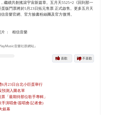
來，繼續共創搖滾宇宙新篇章。五月天5525+2《回到那一
蛋版門票將於5月23日拓元售票 正式啟售。更多五月天
相信音樂官網、官方臉書粉絲團及官方微博。
照片 : 相信音樂
yMusic音樂社群網站』
喜歡
不喜歡
禮6月23日台北小巨蛋舉行
投預測入圍名單
放投票「最期待那位歌手專輯」
歌手演唱會/簽唱會/記者會)
大銀幕