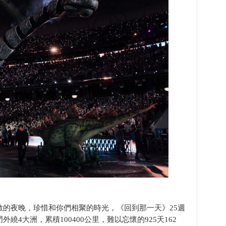
無數的夜晚，珍惜和你們相聚的時光，《回到那一天》25週
繞4大洲，累積100400公里，難以忘懷的925天162