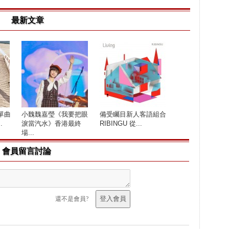
最新文章
單曲
小魏魏嘉瑩《我要把眼
備受矚目新人客語組合
.
淚當汽水》香港最終
RIBINGU 從...
場...
會員留言討論
還不是會員?