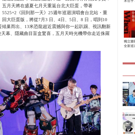
宋念宇 
五月天將在盛夏七月天重返台北大巨蛋，帶著
5525+2《回到那一天》25週年巡迴演唱會台北站・重
回大巨蛋版，將從7月3 日、4日、5日、8 日，唱到10
彩蛋傾巢而出、13米恐龍超近震撼與你一起趴踢、視訊翻新
映天幕、隱藏曲目盲盒驚喜，五月天時光機帶你走近侏羅
。
獨立樂
全新巡迴