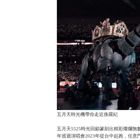
五月天時光機帶你走近侏羅紀
五月天5525時光回顧篆刻出精彩燦爛
年巡迴演唱會2023年從台中起跑，任意門外