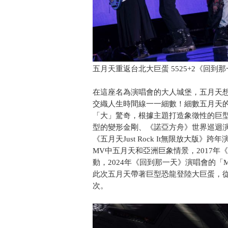
五月天重返台北大巨蛋 5525+2《回到
在這座名為演唱會的大人城堡，五月天
交織人生時間線一一細數！細數五月天的
「大」驚奇，根據主題打造象徵性的巨型
型的變形金剛、《諾亞方舟》世界巡迴演
《五月天Just Rock It無限放大版
MV中五月天和亞洲巨象情景，2017
動，2024年《回到那一天》演唱會的「Ma
此次五月天帶著巨型恐龍登陸大巨蛋，
次。