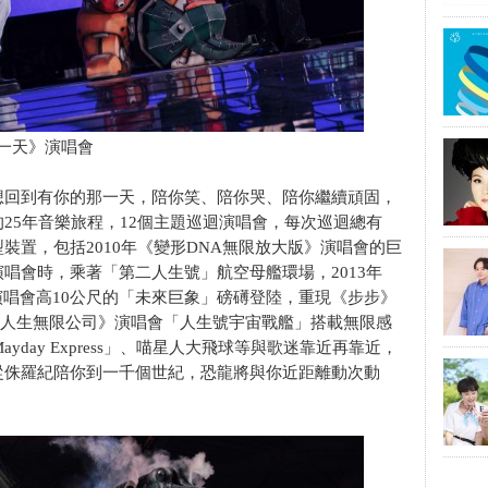
那一天》演唱會
想回到有你的那一天，陪你笑、陪你哭、陪你繼續頑固，
25年音樂旅程，12個主題巡迴演唱會，每次巡迴總有
裝置，包括2010年《變形DNA無限放大版》演唱會的巨
唱會時，乘著「第二人生號」航空母艦環場，2013年
》跨年演唱會高10公尺的「未來巨象」磅礡登陸，重現《步步》
年《人生無限公司》演唱會「人生號宇宙戰艦」搭載無限感
yday Express」、喵星人大飛球等與歌迷靠近再靠近，
從侏羅紀陪你到一千個世紀，恐龍將與你近距離動次動