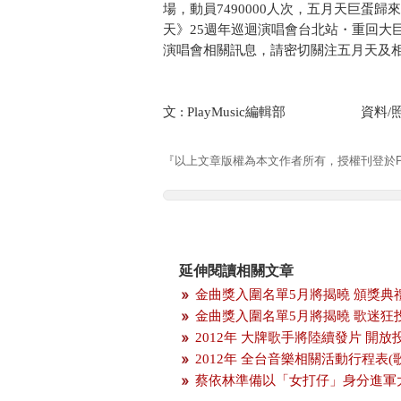
場，動員7490000人次，五月天巨蛋歸
天》25週年巡迴演唱會台北站・重回大巨
演唱會相關訊息，請密切關注五月天及
文 : PlayMusic編輯部 資料/
『以上文章版權為本文作者所有，授權刊登於Pla
延伸閱讀相關文章
金曲獎入圍名單5月將揭曉 頒獎典
金曲獎入圍名單5月將揭曉 歌迷狂
2012年 大牌歌手將陸續發片 開
2012年 全台音樂相關活動行程表(
蔡依林準備以「女打仔」身分進軍