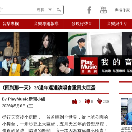
字
專欄作家
音樂專欄
音樂專題報導
發現好聲音
音樂與生活
+2《回到那一天》 25週年巡迴演唱會重回大巨蛋
PlayMusic新聞小組
By
0
0
230
2026年5月6日 (三)
從行天宮後小房間，一首首唱到全世界，從七號公園的
小舞台，一步步登上大巨蛋，五月天25年的音樂歷程，
全能音
走過的足跡，唱過的餘韻，這一路因為有你無比珍貴！