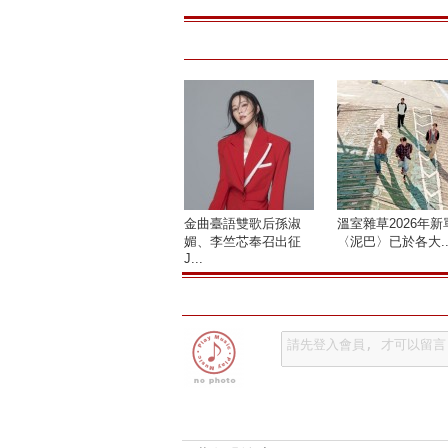
金曲臺語雙歌后孫淑
溫室雜草2026年新
媚、李竺芯奉召出征
〈泥巴〉已於各大..
J...