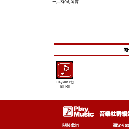
一共有
0
則留言
同
PlayMusic新
聞小組
關於我們
團隊介紹