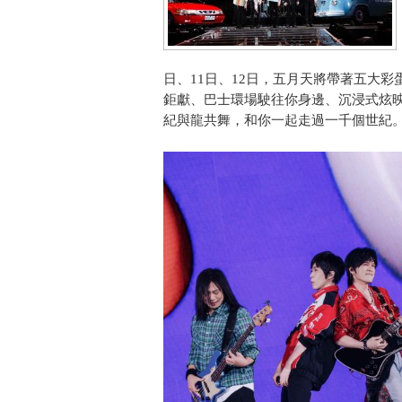
日、11日、12日，五月天將帶著五大
鉅獻、巴士環場駛往你身邊、沉浸式炫
紀與龍共舞，和你一起走過一千個世紀