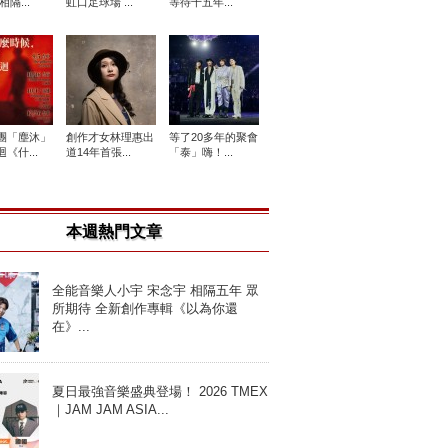
相隔...
虹口足球場 ...
等待十五年...
團「塵沐」
創作才女林理惠出
等了20多年的聚會
《什...
道14年首張...
「泰」嗨！...
本週熱門文章
全能音樂人小宇 宋念宇 相隔五年 眾
所期待 全新創作專輯《以為你還
在》...
夏日最強音樂盛典登場！ 2026 TMEX
｜JAM JAM ASIA...