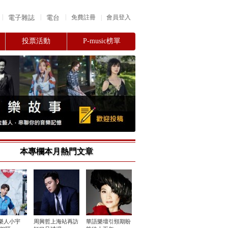
|
|
|
電子雜誌
電台
|
免費註冊
會員登入
投票活動
P-music榜單
本專欄本月熱門文章
樂人小宇
周興哲上海站再訪
華語樂壇引頸期盼