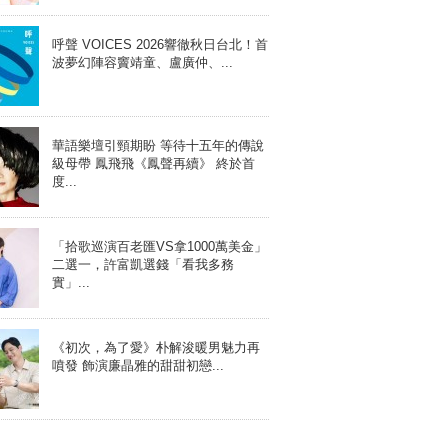
呼聲 VOICES 2026響徹秋日台北！首
波夢幻陣容竇靖童、盧廣仲、...
華語樂壇引頸期盼 等待十五年的傳說
級母帶 鳳飛飛《鳳聲再續》 終於首
度...
「拾歌巡演百老匯VS拿1000萬美金」
二選一，許富凱選錢「看我多務
實」...
《初次，為了愛》朴解浚暖男魅力再
噴發 飾演廉晶雅的甜甜初戀...