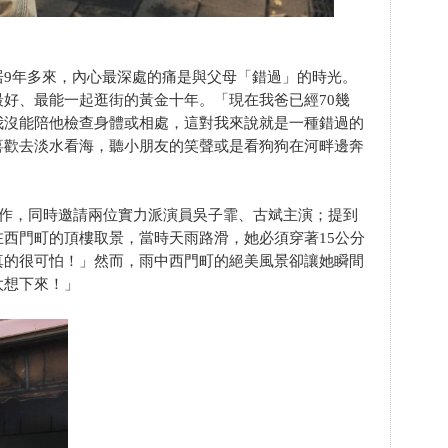
居9年多來，內心最深處的痛是與父母「錯過」的時光。
好、最能一起逛街的黃金十年。「現在我爸已經70幾
我沒能陪他檢查身體或相處，這對我來說就是一種錯過的
喜歡去淡水看海，聽小朋友的笑聲或是看狗狗在河畔邊奔
合作，同時邀請兩位實力派演員吳子霏、古斌主演；提到
西門町的頂樓取景，當時天雨路滑，她必須穿著15公分
真的很可怕！」然而，雨中西門町的絕美風景卻讓她瞬間
太想下來！」