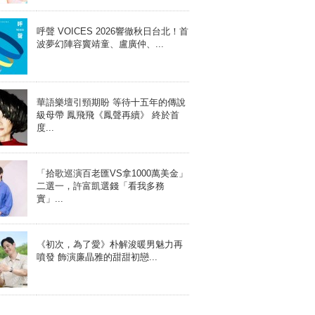
呼聲 VOICES 2026響徹秋日台北！首
波夢幻陣容竇靖童、盧廣仲、...
華語樂壇引頸期盼 等待十五年的傳說
級母帶 鳳飛飛《鳳聲再續》 終於首
度...
「拾歌巡演百老匯VS拿1000萬美金」
二選一，許富凱選錢「看我多務
實」...
《初次，為了愛》朴解浚暖男魅力再
噴發 飾演廉晶雅的甜甜初戀...