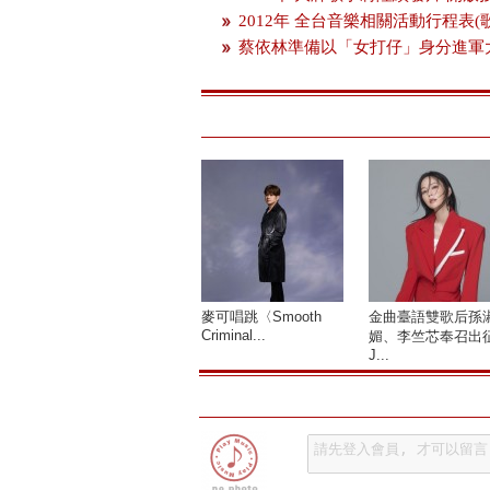
2012年 全台音樂相關活動行程表(
蔡依林準備以「女打仔」身分進軍
麥可唱跳〈Smooth
金曲臺語雙歌后孫
Criminal...
媚、李竺芯奉召出
J...