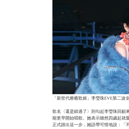
「新世代療癒歌姬」李瑩珠EVE第二波
歌名〈還是錯過了〉則勾起李瑩珠回顧
能更早開始唱歌。她表示雖然四歲起就
正式踏出這一步，她語帶可惜地說：「