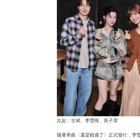
左起：古斌、李瑩珠、吳子霏
隨著單曲〈還是錯過了〉正式發行，李