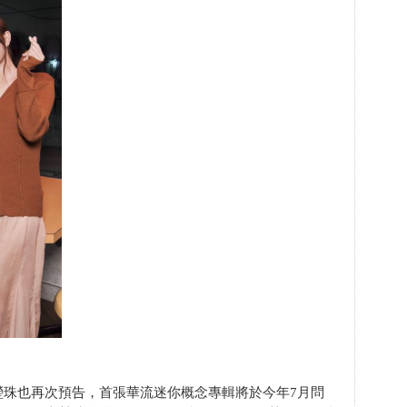
瑩珠也再次預告，首張華流迷你概念專輯將於今年7月問