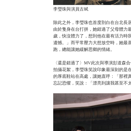
李瑩珠與演員古斌
除此之外，李瑩珠也首度剖白在台北長
由於隻身在台打拼，她錯過了父母體力最
歲，快沒體力了，想到他在最有活力時
遺憾。」而平常壓力大想放空時，她最
跑，總能讓她緩解思鄉的情緒。
〈還是錯過了〉MV此次與導演彭道森
拍攝花絮，李瑩珠笑說印象最深刻的是在
的厚底鞋站在高處，讓她直呼：「那裡
忘記恐懼，笑說：「漂亮到讓我甚至不