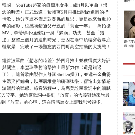
宋念宇 
韓國、YouTube起家的療癒系女生，繼4月以單曲〈想
念的時差〉正式出道！緊接著5月再推出關於遺憾的抒
情歌，她分享這不僅是對關係的反思，更是她來台近10
年的縮影，也感嘆錯過父母親的「黃金十年」。為拍攝
MV，李瑩珠不但練就一身「躲雨」功夫，甚至「錯
過」整整三個月的追劇時光，更因在雨中頂樓穿著厚底
創作才
道14年首
鞋取景，完成了一場難忘的西門町高空拍攝的大挑戰！
繼首波單曲〈想念的時差〉於四月推出並獲得廣大好評
與關注，李瑩珠乘勝追擊推出最新力作〈還是錯過
了〉。這首歌由製作人舒涵Shellen操刀，並邀來金曲得
主溫奕哲編曲，以層層堆疊的磅礴弦樂，營造出如情感
漩渦般的聽感。錄音過程中，為完美詮釋歌詞中的細膩
氣與咬字。她透露歌詞中提到「放棄」的含義對她來說最
結到『放棄』的心境，這在情感層次上讓我思考很多。」