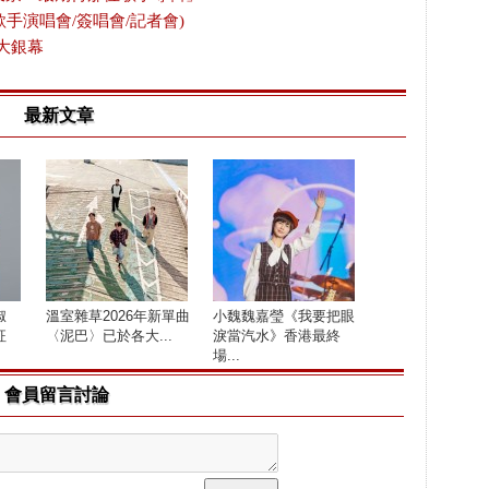
歌手演唱會/簽唱會/記者會)
大銀幕
最新文章
淑
溫室雜草2026年新單曲
小魏魏嘉瑩《我要把眼
征
〈泥巴〉已於各大...
淚當汽水》香港最終
場...
會員留言討論