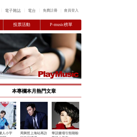
|
|
|
電子雜誌
電台
|
免費註冊
會員登入
投票活動
P-music榜單
本專欄本月熱門文章
樂人小宇
周興哲上海站再訪
華語樂壇引頸期盼