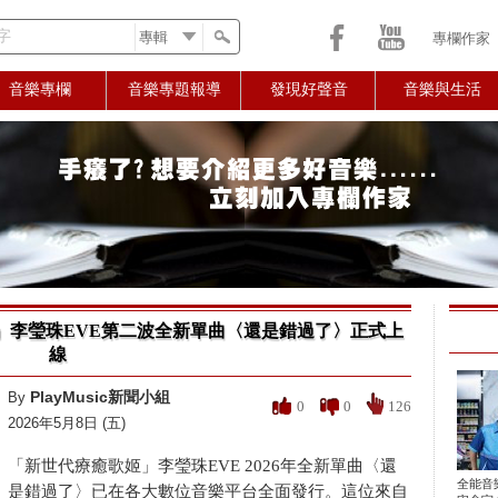
字
專欄作家
音樂專欄
音樂專題報導
發現好聲音
音樂與生活
」李瑩珠EVE第二波全新單曲〈還是錯過了〉正式上
線
PlayMusic新聞小組
By
0
0
126
2026年5月8日 (五)
「新世代療癒歌姬」李瑩珠EVE 2026年全新單曲〈還
全能音
是錯過了〉已在各大數位音樂平台全面發行。這位來自