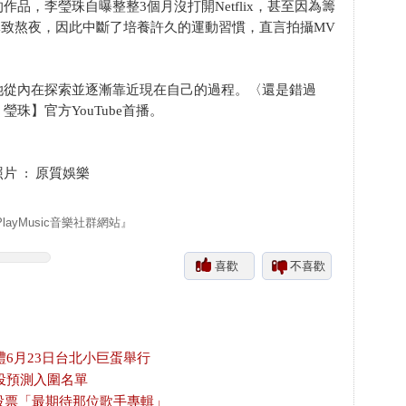
品，李瑩珠自曝整整3個月沒打開Netflix，甚至因為籌
業導致熬夜，因此中斷了培養許久的運動習慣，直言拍攝MV
她從內在探索並逐漸靠近現在自己的過程。〈還是錯過
瑩珠】官方YouTube首播。
片 : 原質娛樂
yMusic音樂社群網站』
喜歡
不喜歡
禮6月23日台北小巨蛋舉行
投預測入圍名單
放投票「最期待那位歌手專輯」