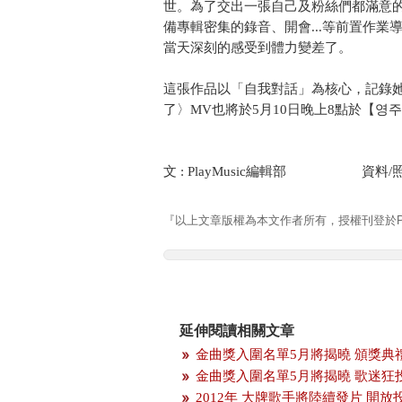
世。為了交出一張自己及粉絲們都滿意的作
備專輯密集的錄音、開會...等前置作
當天深刻的感受到體力變差了。
這張作品以「自我對話」為核心，記錄
了〉MV也將於5月10日晚上8點於【영주 
文 : PlayMusic編輯部 資料/照
『以上文章版權為本文作者所有，授權刊登於Pla
延伸閱讀相關文章
金曲獎入圍名單5月將揭曉 頒獎典
金曲獎入圍名單5月將揭曉 歌迷狂
2012年 大牌歌手將陸續發片 開