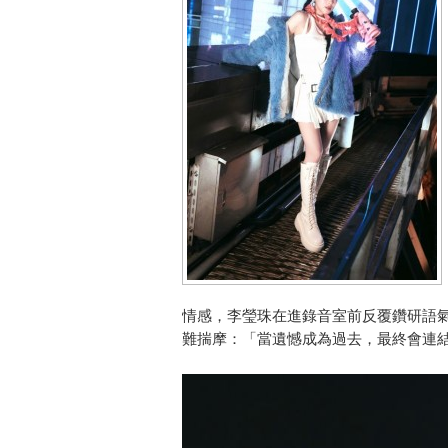
情感，李瑩珠在進錄音室前反覆鑽研語
難揣摩：「當遺憾成為過去，最終會連