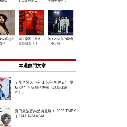
相隔...
虹口足球場 ...
等待十五年...
女林理惠出
獨立樂團「塵沐」
等了20多年的聚會
張...
全新巡迴《什...
「泰」嗨！...
本週熱門文章
全能音樂人小宇 宋念宇 相隔五年 眾
所期待 全新創作專輯《以為你還
在》...
夏日最強音樂盛典登場！ 2026 TMEX
｜JAM JAM ASIA...