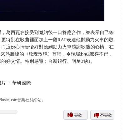
唱，葛西瓦在接受到邀約後一口答應合作，並表示自己等
更特別在歌曲裡面加上一段RAP表達他對動力火車的敬
，而這份心情更恰好對應到動力火車感謝歌迷的心情。在
上帶來熱騰騰的〈玫瑰玫瑰〉首唱，令現場粉絲驚喜不已，
的好交情。特別感謝：台新銀行、明星3缺1。
照片 : 華研國際
yMusic音樂社群網站』
喜歡
不喜歡