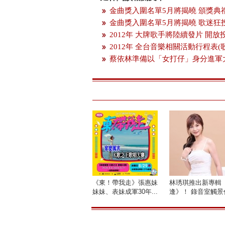
金曲獎入圍名單5月將揭曉 頒獎典
金曲獎入圍名單5月將揭曉 歌迷狂
2012年 大牌歌手將陸續發片 開
2012年 全台音樂相關活動行程表(
蔡依林準備以「女打仔」身分進軍
《東！帶我走》張惠妹
林琇琪推出新專輯
妹妹、表妹成軍30年...
逢》！ 錄音室觸景傷