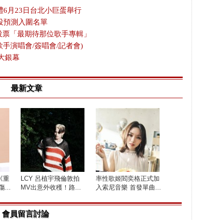
禮6月23日台北小巨蛋舉行
投預測入圍名單
放投票「最期待那位歌手專輯」
歌手演唱會/簽唱會/記者會)
大銀幕
最新文章
《重
LCY 呂植宇飛倫敦拍
率性歌姬閻奕格正式加
...
MV出意外收穫！路...
入索尼音樂 首發單曲...
會員留言討論