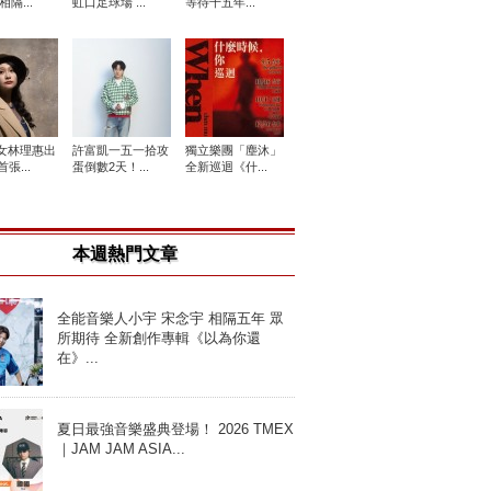
相隔...
虹口足球場 ...
等待十五年...
女林理惠出
許富凱一五一拾攻
獨立樂團「塵沐」
張...
蛋倒數2天！...
全新巡迴《什...
本週熱門文章
全能音樂人小宇 宋念宇 相隔五年 眾
所期待 全新創作專輯《以為你還
在》...
夏日最強音樂盛典登場！ 2026 TMEX
｜JAM JAM ASIA...