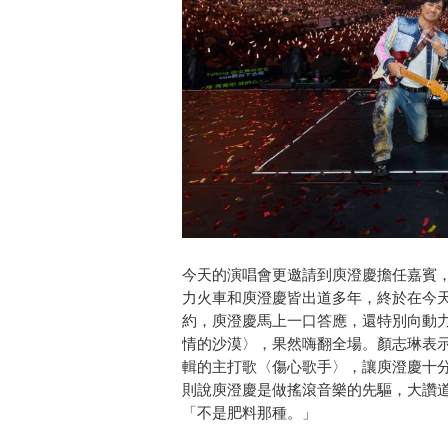
今天的演唱會更邀請到庾澄慶擔任嘉賓
力火車和庾澄慶皆出道多年，終於在今
約，庾澄慶馬上一口答應，還特別向動
情的沙漠〉，果然嗨翻全場。顏志琳表
輯的主打歌〈傷心歌手〉，讓庾澄慶十
則說庾澄慶是做搖滾音樂的先驅，大讚
「不是肥料那種。」