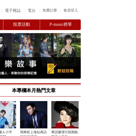
|
|
|
電子雜誌
電台
|
免費註冊
會員登入
投票活動
P-music榜單
本專欄本月熱門文章
樂人小宇
周興哲上海站再訪
華語樂壇引頸期盼