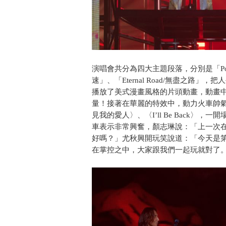
演唱會共分為四大主題段落，分別是「Power 
速」、「Eternal Road/無盡之
播放了美式漫畫風格的片頭動畫，動畫
量！接著在華麗的特效中，動力火車帥
見我的愛人〉、〈I’ll Be Back
車表示非常興奮，顏志琳說：「上一次
好嗎？」尤秋興開玩笑說道：「今天是
在掌控之中，大家跟我們一起玩就對了