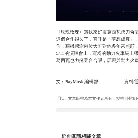
〈玫瑰玫瑰〉還找來好友葛西瓦跨刀合
這個合作很久了，直呼是「夢想成真」，
仰，藉機感謝兩位大哥對他多年來照顧
5/15的演唱會上，寵粉的動力火車馬
葛西瓦也力挺登台合唱，展現與動力火車
文 : PlayMusic編輯部 資料/
『以上文章版權為本文作者所有，授權刊登於Pla
延伸閱讀相關文章