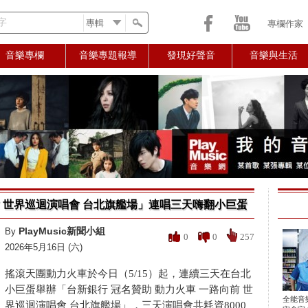
字
專欄作家
音樂專欄
音樂專題報導
發現好聲音
音樂與生活
 世界巡迴演唱會 台北旗艦場」連唱三天嗨翻小巨蛋
PlayMusic新聞小組
By
0
0
257
2026年5月16日 (六)
搖滾天團動力火車於今日（5/15）起，連續三天在台北
小巨蛋舉辦「台新銀行 冠名贊助 動力火車 一路向前 世
全能音
界巡迴演唱會 台北旗艦場」，三天演唱會共耗資8000