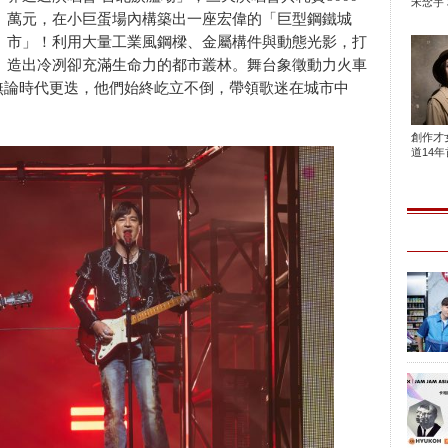
宋念宇 
萬元，在小巨蛋場內構築出一座宏偉的「巨型鋼鐵城
市」！利用大量工業風鋼樑、金屬構件與動態光影，打
造出冷冽卻充滿生命力的都市叢林。舞台象徵動力火車
無論時代更迭，他們始終屹立不倒，帶領歌迷在城市中
創作才
道14年首