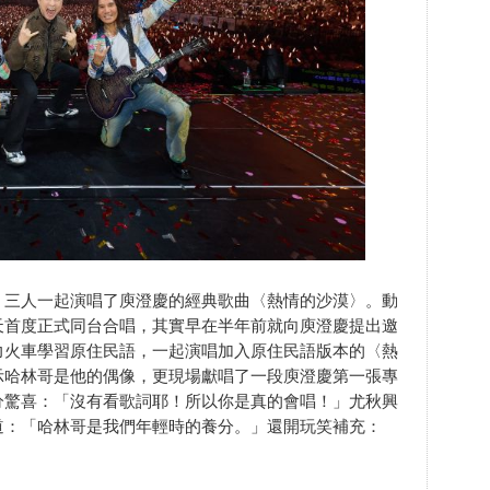
，三人一起演唱了庾澄慶的經典歌曲〈熱情的沙漠〉。動
天首度正式同台合唱，其實早在半年前就向庾澄慶提出邀
力火車學習原住民語，一起演唱加入原住民語版本的〈熱
示哈林哥是他的偶像，更現場獻唱了一段庾澄慶第一張專
分驚喜：「沒有看歌詞耶！所以你是真的會唱！」尤秋興
道：「哈林哥是我們年輕時的養分。」還開玩笑補充：