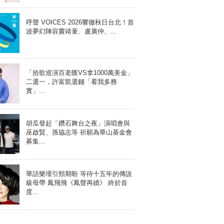
呼聲 VOICES 2026響徹秋日台北！首
波夢幻陣容竇靖童、盧廣仲、...
「拾歌巡演百老匯VS拿1000萬美金」
二選一，許富凱選錢「看我多務
實」...
胡瓜發起「鑽石舞台之夜」演唱會與
巫啟賢、孫協志等 祈願為華山基金會
募集...
華語樂壇引頸期盼 等待十五年的傳說
級母帶 鳳飛飛《鳳聲再續》 終於首
度...