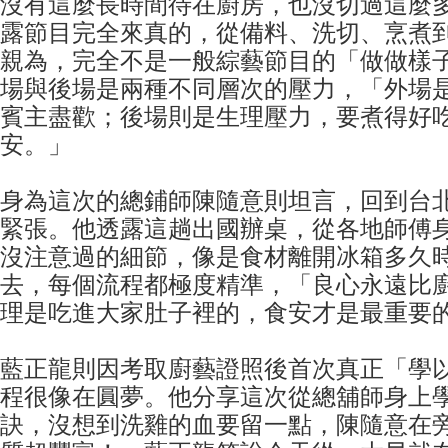
沒有這麼長時間待在廚房，也沒切過這麼
露節目完全來真的，從備料、洗切、烹煮
親為，完全不是一般綜藝節目的「做做樣
場與後場是兩種不同層次的壓力，「外場
賓主盡歡；後場則是生理壓力，要煮得好
安。」
身為這次的總鋪師陳隨意則坦言，回到台北
緊張。他透露這趟出國辦桌，從各地師傅
沒注意過的細節，像是食材離開冰箱多久
去，每個流程都極度精準，「良心永遠比
理是吃進大家肚子裡的，食安才是最重要
藍正龍則因考取廚藝證照後首次真正「學
程很像在圓夢。他分享這次從總舖師身上
訣，沒想到洗雞的血要留一點，陳隨意在