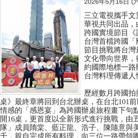
2026年5月16日 (六
三立電視攜手文
華視共同出品，
跨國實境節目《
台灣首檔跨國「
節目挑戰將台灣
文化帶向世界，
約國際地標一路
台灣料理傳遞人
歷經數月跨國拍
桌》最終章將回到台北辦桌，在台北101
情感的「感恩宴」為跨國辦桌旅程畫下句
開16桌，更首度以全新形式進行挑戰，由
隊」成員隋棠、藍正龍、浩子、陳隨意與美食Y
千，親自完成所有料理，向三位一路帶領