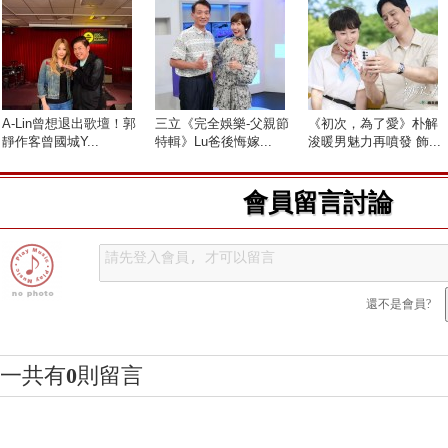
A-Lin曾想退出歌壇！郭
三立《完全娛樂-父親節
《初次，為了愛》朴解
靜作客曾國城Y...
特輯》Lu爸後悔嫁...
浚暖男魅力再噴發 飾...
會員留言討論
還不是會員?
一共有
0
則留言