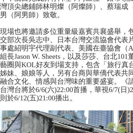
灣頂尖總鋪師林明燦（阿燦師）、蔡瑞成
男（阿男師）致敬。
現場也將邀請多位重量級嘉賓共襄盛舉，
交部次長吳志中、日本台灣交流協會代表
事處紹明宇代理副代表、美國在臺協會（A
組長Jason W. Sheets，以及莎莎、台北
藝圈與KOL好友到場支持，包含「旅行真台
姊妹、娘娘等人，另有台商與華僑代表共
融合文化、情感與台灣味的重要盛宴。《
台灣台將於6/6(六)22:00首播，華視6/7(日
則於6/12(五)21:00播出。