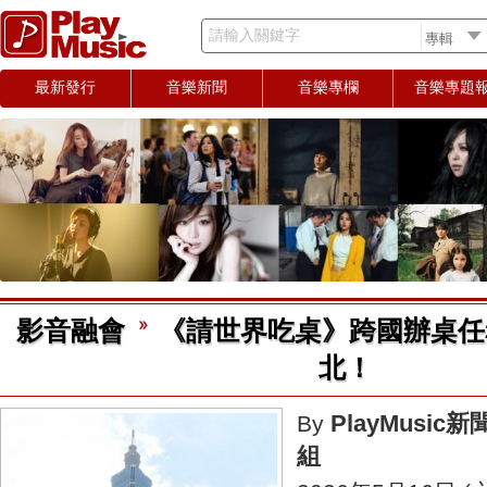
請輸入關鍵字
最新發行
音樂新聞
音樂專欄
音樂專題
影音融會
《請世界吃桌》跨國辦桌任
北！
PlayMusic新
By
組