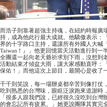
而浩子則靠著超強主持魂，在紐約時報廣
持，成為他此行最大成就。他驕傲表示：
界的十字路口主持，還讓所有外國人大喊『I 
Taiwan！』」他更回憶當天活動進行到
全團還一起向老天爺祈求別下雨，沒想到
活動結束才傾盆大雨，讓大家感動直呼：
保佑！」而他這次上節目，最開心是收了
千千則笑說，每一場辦桌都辛苦到像打仗
吃到熟悉的台灣味，眼眶泛淚跑來道謝時
「很多人跟我們說，已經很久沒吃到台灣
的會忘記所有疲累。」她更說團隊其實完