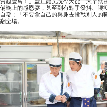
質超豐富！」藍正龍笑說今天從一大早就
備晚上的感恩宴，甚至到有點手發抖、腰
自嘲：「不要拿自己的興趣去挑戰別人的
翻全場。