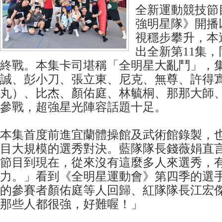
全新運動競技節
強明星隊》開播
視穩步攀升，本
出全新第11集
終戰。本集卡司堪稱「全明星大亂鬥」，
誠、彭小刀、張立東、尼克、無尊、許得
丸）、比杰、顏佑庭、林毓桐、那那大師
參戰，超強星光陣容話題十足。
本集首度前進宜蘭體操館及武術館錄製，
目大規模的選秀對決。藍隊隊長錢薇娟直
節目到現在，從來沒有這麼多人來選秀，
力。」看到《全明星運動會》第四季的選
的參賽者顏佑庭等人回歸、紅隊隊長江宏
那些人都很強，好難喔！」