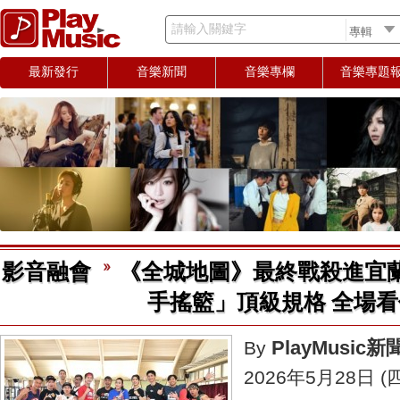
請輸入關鍵字
最新發行
音樂新聞
音樂專欄
音樂專題
影音融會
《全城地圖》最終戰殺進宜
手搖籃」頂級規格 全場看
PlayMusic
By
2026年5月28日 (四