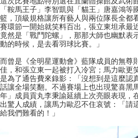
這次比賽地點特別選在宜蘭體操館及武術
「鞍馬王子」李智凱與「貓王」唐嘉鴻等
籃，頂級規格讓所有藝人與兩位隊長全都
賽環節一開始就笑料百出，張立東坦承最
竟然是「戰鬥陀螺」，那那大師也幽默表
動的時候，是去看羽球比賽。」
而曾是《全明星運動會》藍隊成員的無尊
佳，和張立東一起被打入冷宮；馬力歐更
是為了通告費來錄影：「沒想到是這麼認
話讓全場笑翻。不過賽場上也出現驚喜黑馬
年」成員貢丸李秉諭延續上次亮眼表現，
出驚人成績，讓馬力歐忍不住哀號：「請
給我們難看的！」