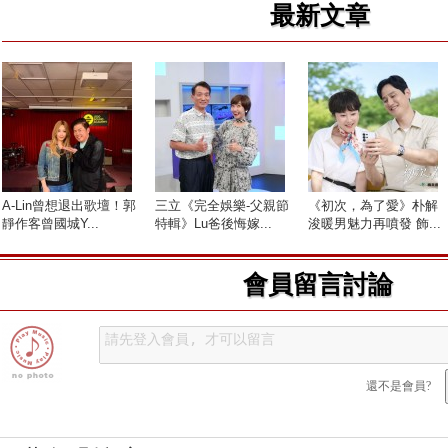
最新文章
A-Lin曾想退出歌壇！郭
三立《完全娛樂-父親節
《初次，為了愛》朴解
靜作客曾國城Y...
特輯》Lu爸後悔嫁...
浚暖男魅力再噴發 飾...
會員留言討論
還不是會員?