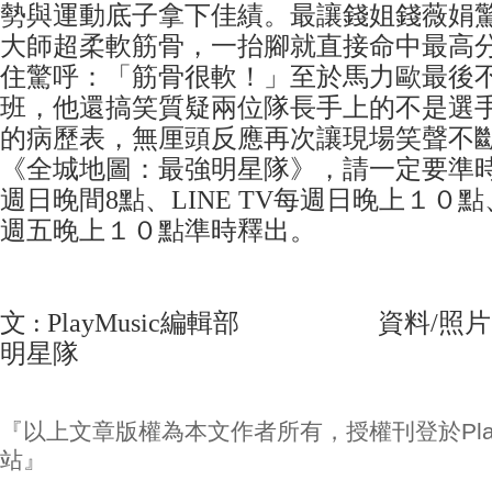
勢與運動底子拿下佳績。最讓錢姐錢薇娟
大師超柔軟筋骨，一抬腳就直接命中最高
住驚呼：「筋骨很軟！」至於馬力歐最後
班，他還搞笑質疑兩位隊長手上的不是選
的病歷表，無厘頭反應再次讓現場笑聲不
《全城地圖：最強明星隊》，請一定要準
週日晚間8點、LINE TV每週日晚上１０點、
週五晚上１０點準時釋出。
文 : PlayMusic編輯部 資料/照
明星隊
『以上文章版權為本文作者所有，授權刊登於Play
站』