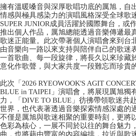
擁有溫暖嗓音與深厚歌唱功底的厲旭，自
情感與極具感染力的演唱風格深受全球歌
SUPER JUNIOR成員活躍於國際舞台，或
推出個人作品，厲旭總能透過音樂傳遞最
歌迷正能量。此次帶著個人演唱會來到台
由音樂向一路以來支持與陪伴自己的歌迷
一首歌曲、每一段旋律，將長久以來珍藏
意化作歌聲，與大家共度一段難忘而珍貴
此次「2026 RYEOWOOK'S AGIT CONCERT 
BLUE in TAIPEI」演唱會，將展現厲
力，「DIVE TO BLUE」彷彿帶領歌迷
世界，也代表著透過音樂探索情感深處的
不僅是厲旭與歌迷相聚的重要時刻，更將
色彩為核心，一展不同於以往的舞台魅力
曲，也將藉由豐富的內容編排，拉近與歌