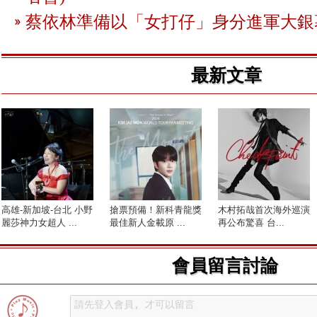
蔡依林準備以「女打仔」身分進軍大銀
最新文章
高雄-新加坡-台北 小野
搶票預備！新科青龍獎
木村拓哉首次海外巡演
麗莎神力女超人 ...
最佳新人金載原 ...
再公布驚喜 台...
會員留言討論