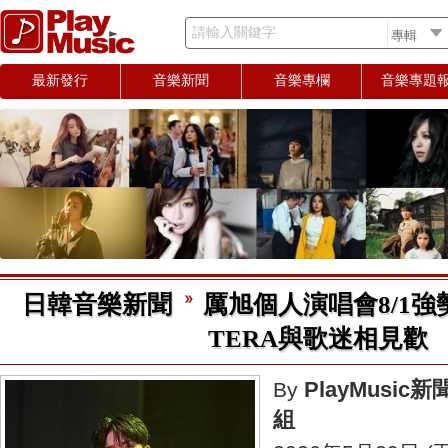
請輸入關鍵字
最新發行
音樂新聞
音樂專欄
音樂專題
日韓音樂新聞
厲旭個人演唱會8/1強勢
TERA與歌迷相見歡
PlayMusic新
By
組