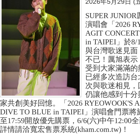
2026年5月29日 (五
SUPER JUN
演唱會「2026 R
AGIT CONCERT 
in TAIPEI」於8/
與台灣歌迷見面，令
不已！厲旭表示
受到大家滿滿的
已經多次造訪台
次與歌迷相見，
仍讓他感到十分
家共創美好回憶。「2026 RYEOWOOK'S AGI
DIVE TO BLUE in TAIPEI」演唱會門票將於
至17:59開放優先購票，6/6(六)中午12:
詳情請洽寬宏售票系統(kham.com.tw)！