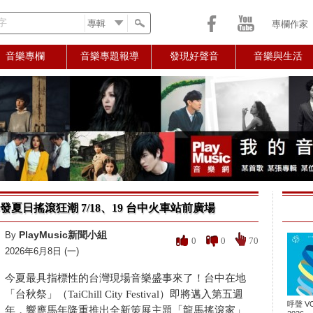
字
專欄作家
音樂專欄
音樂專題報導
發現好聲音
音樂與生活
夏日搖滾狂潮 7/18、19 台中火車站前廣場
PlayMusic新聞小組
By
0
0
70
2026年6月8日 (一)
今夏最具指標性的台灣現場音樂盛事來了！台中在地
「台秋祭」（TaiChill City Festival）即將邁入第五週
呼聲 VO
年，響應馬年隆重推出全新策展主題「龍馬搖滾家」