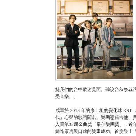
持我們的台中歌迷見面。聽說台秋祭就跟名字
受音樂。」
成軍於 2013 年的康士坦的變化球 K
代」心聲的歌詞聞名。樂團憑藉吉他、
入圍第32屆金曲獎「最佳樂團獎」，近
締造票房與口碑的雙重成功。首度登上