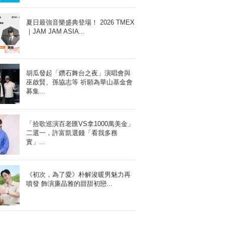
夏日最強音樂盛典登場！ 2026 TMEX
｜JAM JAM ASIA...
胡瓜發起「鑽石舞台之夜」演唱會與
巫啟賢、孫協志等 祈願為華山基金會
募集...
「拾歌巡演百老匯VS拿1000萬美金」
二選一，許富凱選錢「看我多務
實」...
《初次，為了愛》朴解浚暖男魅力再
噴發 飾演廉晶雅的甜甜初戀...