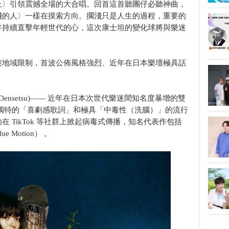
上〉引領震撼全場的大合唱。回首這首聽團仔必聽神曲，
淺的人〉一樣在摸索方向。擱淺只是人生的過程，重要的
年持續直擊年輕世代的心，這次康士坦的變化球將與樂迷
破地域限制，首波公佈風格強烈、近年在日本樂壇極具話
 Densetsu)—— 近年在日本次世代樂迷間知名度暴增的雙
獨特的「喜劇感歌詞」和極具「中毒性（洗腦）」的流行
 TikTok 等社群上掀起病毒式傳播，知名代表作包括
Motion） 。