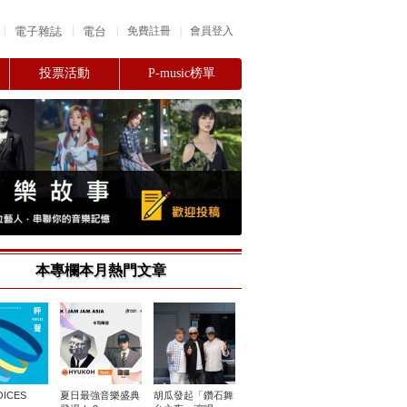
|
|
|
電子雜誌
電台
|
免費註冊
會員登入
投票活動
P-music榜單
本專欄本月熱門文章
ICES
夏日最強音樂盛典
胡瓜發起「鑽石舞