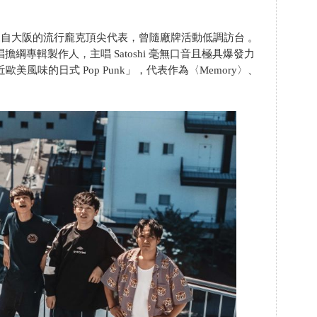
IP—— 來自大阪的流行龐克頂尖代表，曾隨廠牌活動低調訪台 。
 主唱擔綱專輯製作人，主唱 Satoshi 毫無口音且極具爆發力
風味的日式 Pop Punk」，代表作為〈Memory〉、