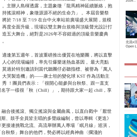
2026...
。主辦人島楎透露，主題象徵「龍馬精神延續脈絡，抱
持搖滾精神，象徵源源不絕的生命力」 。本屆音樂祭
將於 7/18 至 7/19 在台中火車站前廣場盛大展開，規模
再度全面升級，現場以雙主舞台規格與頂級聲光設計打
造五大舞台，絕對是2026年不容錯過的頂級音樂慶典
。
北流x
Open L.
適逢第五週年，首波重磅推出優質在地樂團，將以直擊
人心的現場編排，率先引爆樂迷熱血基因 。最大亮點
莫過於特別邀請到當代聽團仔必聽指標、被譽為「萬人
大哭製造機」的——康士坦的變化球 KST 作為活動主
秀 ！團員們表示：「很開心能參與台秋祭、跟一直支
一樣很「秋（Chill）」，期待跟大家一起 chill，享
ST ，融合後搖滾、獨立搖滾與金屬曲風，以直白戳中「厭世
貝斯、鼓手全員皆主唱的多聲線編制，曾以專輯《更迭》
年更接連挑戰北流、高流舉辦萬人專場「眠月線」巡演，
「台秋祭」舞台的他們，勢必將以經典神曲〈擱淺的