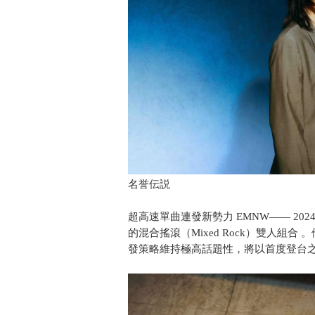
名誉伝説
超高速單曲連發新勢力 EMNW—— 2024
的混合搖滾（Mixed Rock）雙人組
發策略維持極高話題性，將以首度登台之姿