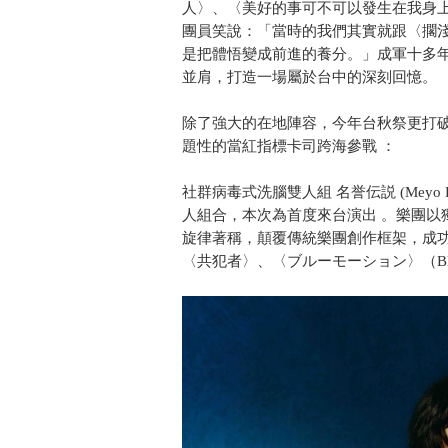
人〉、〈美好的事可不可以發生在我身
團員笑說：「當時的我們其實就跟〈擱
是把體悟變成前進的養分。」成軍十多
並肩，打造一場屬於台中的深刻回憶。
除了強大的在地陣容，今年台秋祭更打
題性的當紅指標卡司跨海參戰 ：
社群病毒式洗腦雙人組 名誉伝説 (Meyo
人組合，本次為首度來台演出 。樂團以
旋律著稱，顛覆傳統樂團創作框架，成功在
〈共犯者〉、〈ブルーモーション〉（Blue 