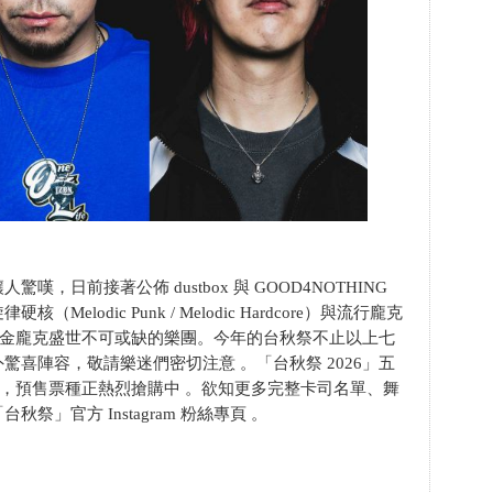
，日前接著公佈 dustbox 與 GOOD4NOTHING
lodic Punk / Melodic Hardcore）與流行龐克
的黃金龐克盛世不可或缺的樂團。今年的台秋祭不止以上七
喜陣容，敬請樂迷們密切注意 。「台秋祭 2026」五
開賣，預售票種正熱烈搶購中 。欲知更多完整卡司名單、舞
」官方 Instagram 粉絲專頁 。
）