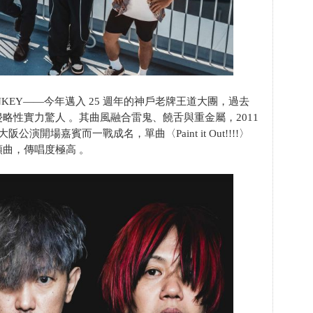
MONKEY——今年邁入 25 週年的神戶老牌王道大團，過去
略性實力驚人 。其曲風融合雷鬼、饒舌與重金屬，2011
大阪公演開場嘉賓而一戰成名，單曲〈Paint it Out!!!!〉
曲，傳唱度極高 。