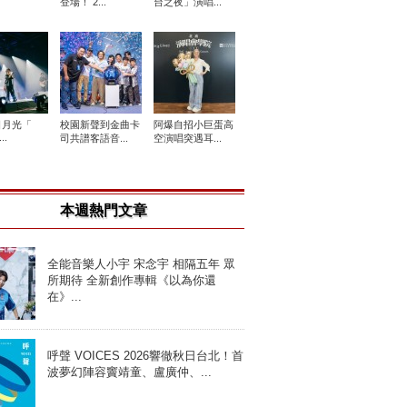
登場！ 2...
台之夜」演唱...
日月光「
校園新聲到金曲卡
阿爆自招小巨蛋高
..
司共譜客語音...
空演唱突遇耳...
本週熱門文章
全能音樂人小宇 宋念宇 相隔五年 眾
所期待 全新創作專輯《以為你還
在》...
呼聲 VOICES 2026響徹秋日台北！首
波夢幻陣容竇靖童、盧廣仲、...