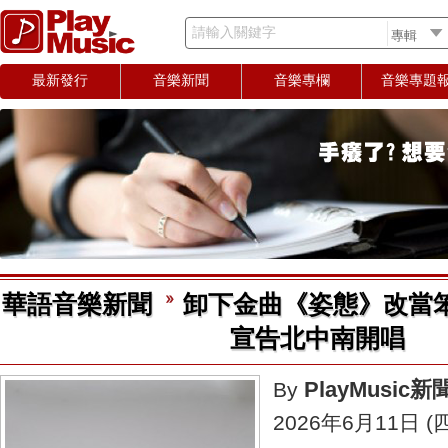
請輸入關鍵字
最新發行
音樂新聞
音樂專欄
音樂專題
華語音樂新聞
卸下金曲《姿態》改當
宣告北中南開唱
PlayMusic
By
2026年6月11日 (四