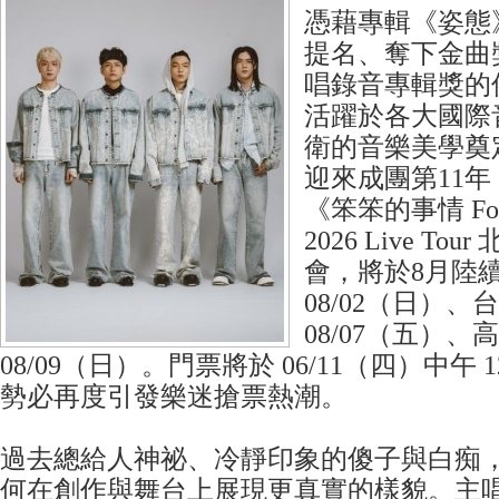
憑藉專輯《姿態
提名、奪下金曲獎
唱錄音專輯獎的
活躍於各大國際
衛的音樂美學奠
迎來成團第11
《笨笨的事情 Fooli
2026 Live T
會，將於8月陸
08/02（日）、
08/07（五）、
08/09（日）。門票將於 06/11（四）中午 1
勢必再度引發樂迷搶票熱潮。
過去總給人神祕、冷靜印象的傻子與白痴
何在創作與舞台上展現更真實的樣貌。主