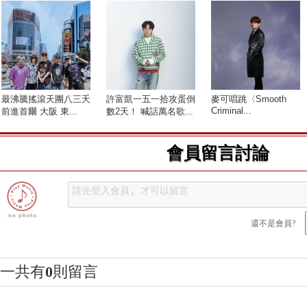
最沸騰搖滾天團八三夭
許富凱一五一拾攻蛋倒
麥可唱跳〈Smooth
Criminal...
前進首爾 大阪 東...
數2天！ 喊話萬名歌...
會員留言討論
還不是會員?
一共有
0
則留言