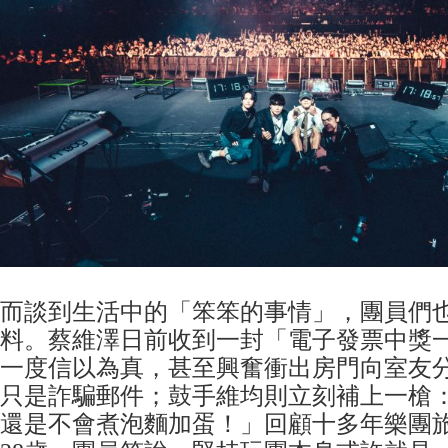
而談到生活中的「笨笨的事情」，團員們
料。蔡維澤日前收到一封「電子發票中獎
一度信以為真，甚至興奮衝出房門向室友
只是詐騙郵件；鼓手維均則立刻補上一槍
還是不會煮泡麵加蛋！」回顧十多年樂團旅