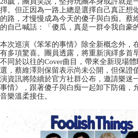
28歲，團員笑說，堅持玩團本身或許就是
擇。但正因為一路上總是選擇自己真正想
的路，才慢慢成為今天的傻子與白痴。蔡
的自己喊話：「傻瓜，真是一群令我自豪
本次巡演《笨笨的事情》除全新概念外，
有多項驚喜。團員透露，將重新演繹多首
不同於以往的Cover曲目，帶來全新現場
選，蔡維澤則保留表示尚未公開，但保證
演資訊將陸續於官方社群公布，邀請樂迷
事情》，跟著傻子與白痴一起卸下防備，
音樂溫柔接住。