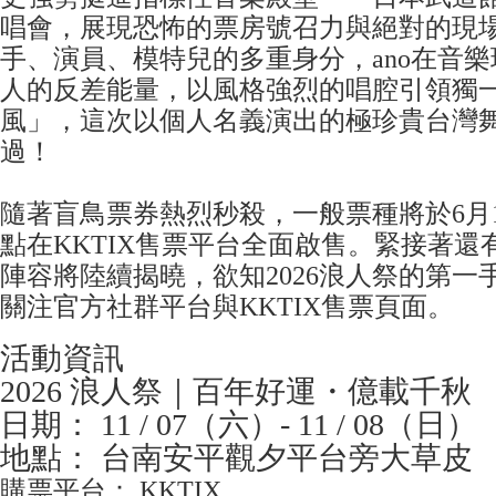
唱會，展現恐怖的票房號召力與絕對的現
手、演員、模特兒的多重身分，ano在音
人的反差能量，以風格強烈的唱腔引領獨一
風」，這次以個人名義演出的極珍貴台灣
過！
隨著盲鳥票券熱烈秒殺，一般票種將於6月1
點在KKTIX售票平台全面啟售。緊接著還
陣容將陸續揭曉，欲知2026浪人祭的第一
關注官方社群平台與KKTIX售票頁面。
活動資訊
2026 浪人祭｜百年好運・億載千秋
日期： 11 / 07（六）- 11 / 08（日）
地點： 台南安平觀夕平台旁大草皮
購票平台： KKTIX