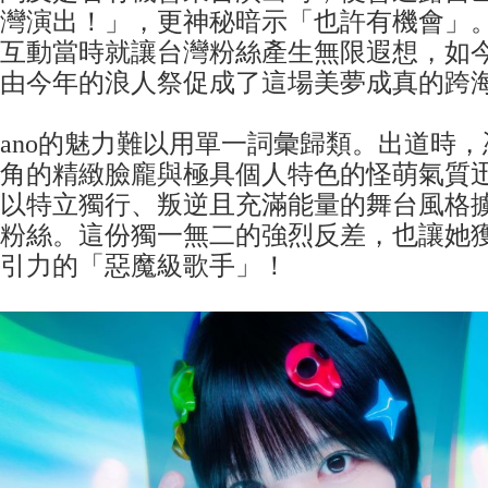
灣演出！」，更神秘暗示「也許有機會」
互動當時就讓台灣粉絲產生無限遐想，如
由今年的浪人祭促成了這場美夢成真的跨
ano的魅力難以用單一詞彙歸類。出道時
角的精緻臉龐與極具個人特色的怪萌氣質
以特立獨行、叛逆且充滿能量的舞台風格
粉絲。這份獨一無二的強烈反差，也讓她
引力的「惡魔級歌手」！