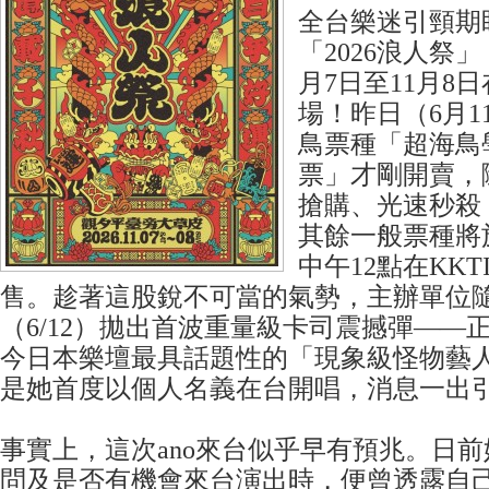
全台樂迷引頸期
「2026浪人祭
月7日至11月8
場！昨日（6月1
鳥票種「超海鳥
票」才剛開賣，
搶購、光速秒殺
其餘一般票種將於
中午12點在KK
售。趁著這股銳不可當的氣勢，主辦單位
（6/12）拋出首波重量級卡司震撼彈——
今日本樂壇最具話題性的「現象級怪物藝人
是她首度以個人名義在台開唱，消息一出
事實上，這次ano來台似乎早有預兆。日
問及是否有機會來台演出時，便曾透露自