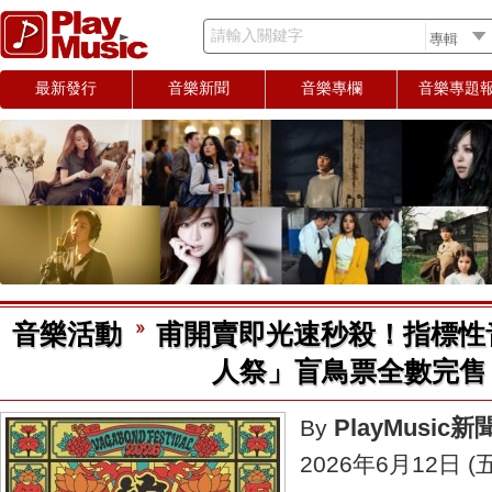
請輸入關鍵字
最新發行
音樂新聞
音樂專欄
音樂專題
音樂活動
甫開賣即光速秒殺！指標性音樂
人祭」盲鳥票全數完售
PlayMusic
By
2026年6月12日 (五