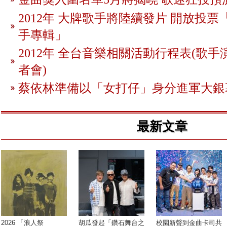
2012年 大牌歌手將陸續發片 開放投
手專輯」
2012年 全台音樂相關活動行程表(歌手
者會)
蔡依林準備以「女打仔」身分進軍大銀
最新文章
2026 「浪人祭
胡瓜發起「鑽石舞台之
校園新聲到金曲卡司共