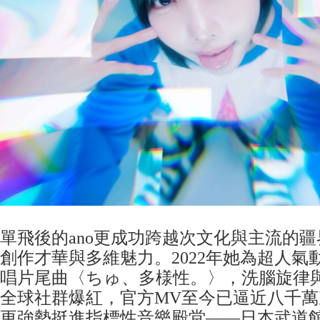
單飛後的ano更成功跨越次文化與主流的
創作才華與多維魅力。2022年她為超人氣
唱片尾曲〈ちゅ、多様性。〉，洗腦旋律
全球社群爆紅，官方MV至今已逼近八千
更強勢挺進指標性音樂殿堂——日本武道