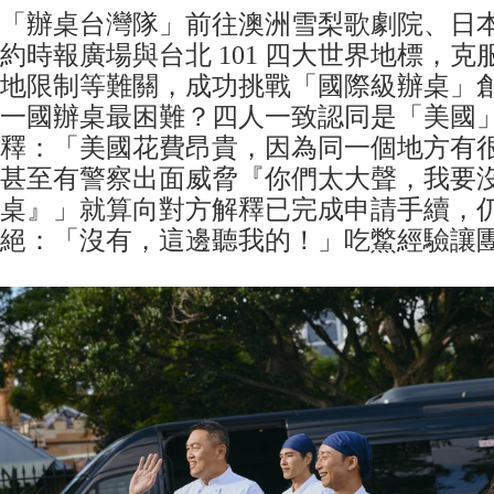
「辦桌台灣隊」前往澳洲雪梨歌劇院、日
約時報廣場與台北 101 四大世界地標，
地限制等難關，成功挑戰「國際級辦桌」
一國辦桌最困難？四人一致認同是「美國
釋：「美國花費昂貴，因為同一個地方有
甚至有警察出面威脅『你們太大聲，我要
桌』」就算向對方解釋已完成申請手續，
絕：「沒有，這邊聽我的！」吃鱉經驗讓