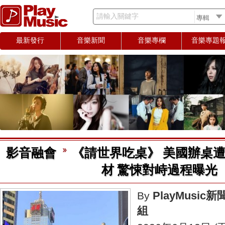
請輸入關鍵字
最新發行
音樂新聞
音樂專欄
音樂專題
影音融會
《請世界吃桌》 美國辦桌
材 驚悚對峙過程曝光
PlayMusic新
By
組