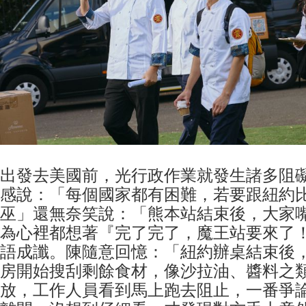
出發去美國前，光行政作業就發生諸多阻
感說：「每個國家都有困難，若要跟紐約
巫」還無奈笑說：「熊本站結束後，大家
為心裡都想著『完了完了，魔王站要來了
語成讖。陳隨意回憶：「紐約辦桌結束後
房開始搜刮剩餘食材，像沙拉油、醬料之
放，工作人員看到馬上跑去阻止，一番爭