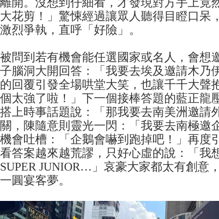
離開。沒想到仔細看，才發現對方手上竟
大花剪！」驚悚經過讓眾人聽得目瞪口呆
激烈爭執，直呼「好險」。
被問到若有機會能任選國家或名人，會想
子腦洞大開回答：「我要去埃及邀請木乃
的回覆引發全場哄堂大笑，也讓千千大聲
個太強了啦！」下一個接棒答題的藍正龍
搭上時事話題說：「那我要去南美洲邀請
關，陳隨意則靈光一閃：「我要去南極邀
機會吐槽：「企鵝會嚇到跑掉吧！」再度
看答案越來越荒謬，只好心虛的說：「我
SUPER JUNIOR…」哀豪大家都太有創
一圓宴客夢。