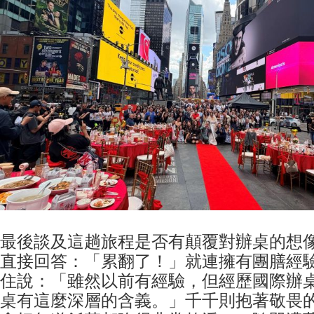
最後談及這趟旅程是否有顛覆對辦桌的想
直接回答：「累翻了！」就連擁有團膳經
住說：「雖然以前有經驗，但經歷國際辦
桌有這麼深層的含義。」千千則抱著敬畏