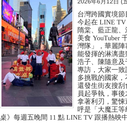
2026年6月12日 (五
台灣跨國實境節
今起在 LINE 
隋棠、藍正龍、
美食 YouTube
灣隊」，華麗陣
能發揮的淋漓盡
浩子、陳隨意及千千
專訪，大家一致
多挑戰的國家，
還發生街友搜刮
員起爭執，事後
拿著利刃，驚悚
呼是「大魔王等
桌》每週五晚間 11 點 LINE TV 跟播熱映