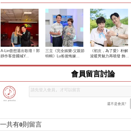
A-Lin曾想退出歌壇！郭
三立《完全娛樂-父親節
《初次，為了愛》朴解
靜作客曾國城Y...
特輯》Lu爸後悔嫁...
浚暖男魅力再噴發 飾...
會員留言討論
還不是會員?
一共有
0
則留言