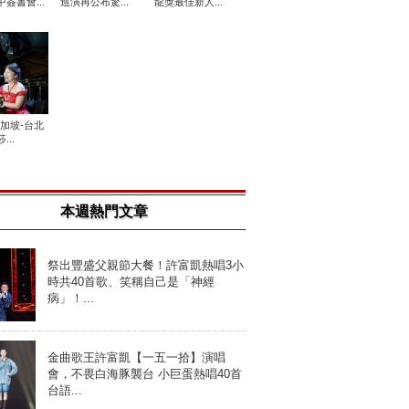
簽書會...
巡演再公布驚...
龍獎最佳新人...
新加坡-台北
...
本週熱門文章
祭出豐盛父親節大餐！許富凱熱唱3小
時共40首歌、笑稱自己是「神經
病」！...
金曲歌王許富凱【一五一拾】演唱
會，不畏白海豚襲台 小巨蛋熱唱40首
台語...