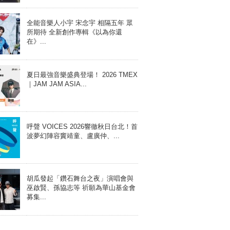
全能音樂人小宇 宋念宇 相隔五年 眾
所期待 全新創作專輯《以為你還
在》...
夏日最強音樂盛典登場！ 2026 TMEX
｜JAM JAM ASIA...
呼聲 VOICES 2026響徹秋日台北！首
波夢幻陣容竇靖童、盧廣仲、...
胡瓜發起「鑽石舞台之夜」演唱會與
巫啟賢、孫協志等 祈願為華山基金會
募集...