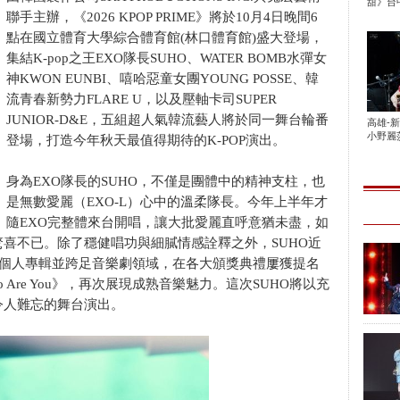
甜》台中
聯手主辦，《2026 KPOP PRIME》將於10月4日晚間6
點在國立體育大學綜合體育館(林口體育館)盛大登場，
集結K-pop之王EXO隊長SUHO、WATER BOMB水彈女
神KWON EUNBI、嘻哈惡童女團YOUNG POSSE、韓
流青春新勢力FLARE U，以及壓軸卡司SUPER
JUNIOR-D&E，五組超人氣韓流藝人將於同一舞台輪番
高雄-
小野麗莎
登場，打造今年秋天最值得期待的K-POP演出。
身為EXO隊長的SUHO，不僅是團體中的精神支柱，也
是無數愛麗（EXO-L）心中的溫柔隊長。今年上半年才
隨EXO完整體來台開唱，讓大批愛麗直呼意猶未盡，如
喜不已。除了穩健唱功與細膩情感詮釋之外，SUHO近
張個人專輯並跨足音樂劇領域，在各大頒獎典禮屢獲提名
Are You》，再次展現成熟音樂魅力。這次SUHO將以充
令人難忘的舞台演出。