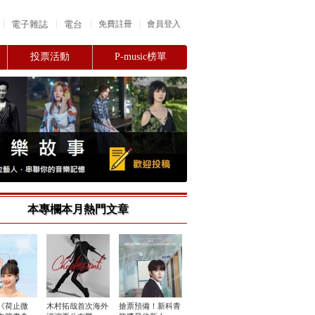
|
|
|
電子雜誌
電台
|
免費註冊
會員登入
投票活動
P-music榜單
本專欄本月熱門文章
《荷止微
木村拓哉首次海外
搶票預備！新科青