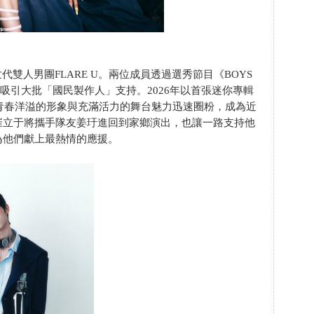
代雙人男團FLARE U。兩位成員透過選秀節目《BOYS
間便吸引大批「國民製作人」支持。2026年以首張迷你專輯
憑藉青春洋溢的形象與充滿活力的舞台魅力迅速圈粉，成為近
崔立于將攜手隊友姜玗進回到家鄉演出，也讓一路支持他
為他們獻上最熱情的應援。