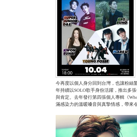
今再度以個人身分回到台灣，也讓粉絲驚
年持續以SOLO歌手身份活躍，推出多
與肯定。去年發行第四張個人專輯《Who 
滿感染力的溫暖嗓音與真摯情感，帶來