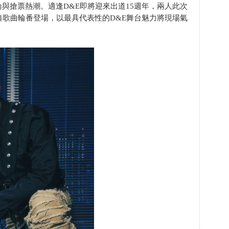
與搶票熱潮。適逢D&E即將迎來出道15週年，兩人此次
典歌曲輪番登場，以最具代表性的D&E舞台魅力將現場氣