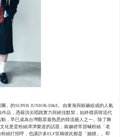
的SUPER JUNIOR-D&E。由東海與銀赫組成的人氣
經典作品，憑藉頂尖唱跳實力與絕佳默契，始終穩居韓流代
活動，早已成為台灣觀眾最熟悉的韓流藝人之一。除了舞
動文化更是粉絲津津樂道的話題，銀赫經常甜喊粉絲「老
粉絲打招呼，也讓許多ELF笑稱彼此都是「妯娌」。即