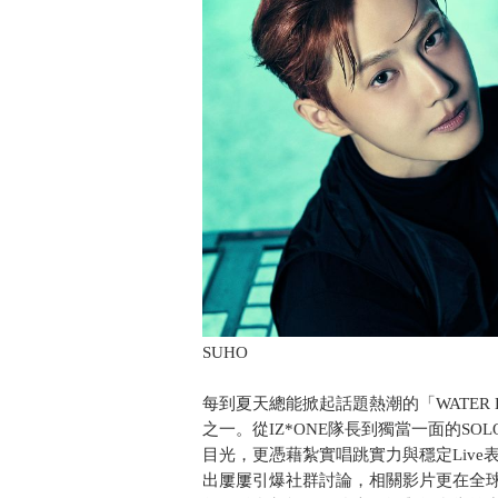
SUHO
每到夏天總能掀起話題熱潮的「WATER 
之一。從IZ*ONE隊長到獨當一面的S
目光，更憑藉紮實唱跳實力與穩定Live表
出屢屢引爆社群討論，相關影片更在全