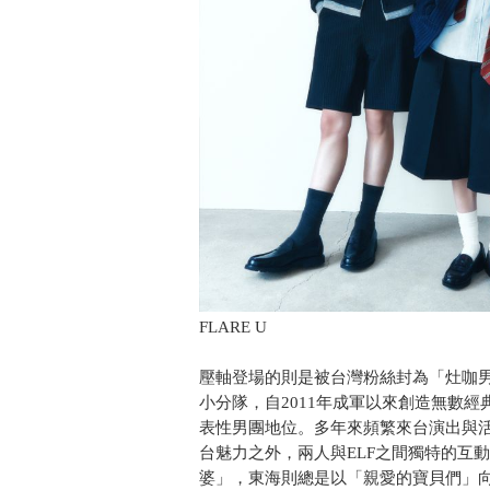
FLARE U
壓軸登場的則是被台灣粉絲封為「灶咖男團」
小分隊，自2011年成軍以來創造無數
表性男團地位。多年來頻繁來台演出與
台魅力之外，兩人與ELF之間獨特的互
婆」，東海則總是以「親愛的寶貝們」向