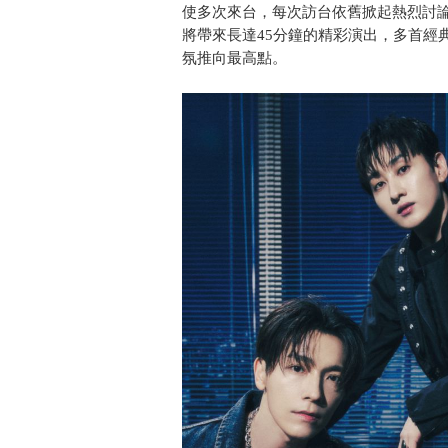
使多次來台，每次訪台依舊掀起熱烈討論
將帶來長達45分鐘的精彩演出，多首經
氛推向最高點。