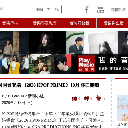
字
專欄作家
音樂專欄
音樂專題報導
發現好聲音
音樂與生活
台登場 《2026 KPOP PRIME》10月 林口開唱
PlayMusic新聞小組
By
0
0
43
2026年7月3日 (五)
K-POP粉絲準備集合！今年下半年最受矚目的韓流拼盤
演唱會《2026 KPOP PRIME》正式公開豪華卡司陣容。
邊荷律
由韓國製作公司SKA PRODUCTIONS INC.與寬宏藝術