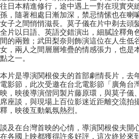
往日本精進修行，途中遇上一對在現實夾
孫，隨著相處日漸加深，禁忌情愫也在喇
女子之間悄悄滋長。莫子儀在片中剃去頭
全片以日語、英語交錯演出，細膩詮釋角
間的兩難；武田梨奈則飾演這位在人生低
女，兩人之間層層堆疊的情感張力，也是
點之一。
本片是導演関根俊夫的首部劇情長片，去
電影節，此次受邀在台北電影節「廣角台
映，映後導演偕同製片藤原環，與莫子儀
席座談，與現場上百位影迷近距離交流拍
釋，映後互動氣氛熱烈。
談及在台灣首映的心情，導演関根俊夫開
在各國上映都獲得許多好評，這次終於來