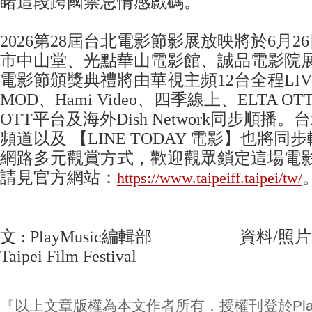
睹這段跨國禁忌情感戲碼。
2026第28屆台北電影節影展放映將於6月2
市中山堂、光點華山電影館、誠品電影院展
電影節頒獎典禮將由華視主頻12台全程LI
MOD、Hami Video、四季線上、ELTA OTT
OTT平台及海外Dish Network同步順播
頻道以及 【LINE TODAY 電影】也將
網路多元觀賞方式，歡迎觀眾鎖定這場電
請見官方網站：
https://www.taipeiff.taipei/tw/
文 : PlayMusic編輯部 資料/照片
Taipei Film Festival
『以上文章版權為本文作者所有，授權刊登於Play