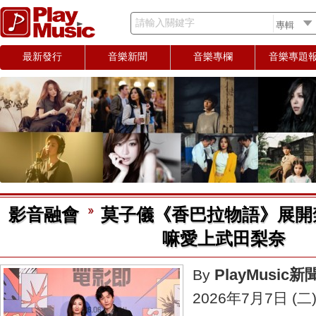
請輸入關鍵字
最新發行
音樂新聞
音樂專欄
音樂專題
影音融會
莫子儀《香巴拉物語》展開
嘛愛上武田梨奈
PlayMusic
By
2026年7月7日 (二