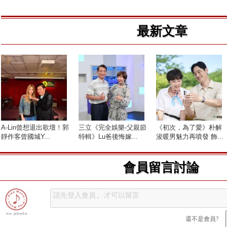
最新文章
A-Lin曾想退出歌壇！郭
三立《完全娛樂-父親節
《初次，為了愛》朴解
靜作客曾國城Y...
特輯》Lu爸後悔嫁...
浚暖男魅力再噴發 飾...
會員留言討論
還不是會員?