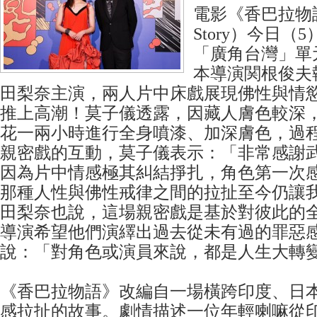
電影《香巴拉物語》
Story）今日（
「廣角台灣」單
本導演関根俊夫
田梨奈主演，兩人片中床戲展現佛性與情
推上高潮！莫子儀透露，因藏人膚色較深
花一兩小時進行全身噴漆、加深膚色，過
親密戲的互動，莫子儀表示：「非常感謝
因為片中情感極其糾結掙扎，角色第一次
那種人性與佛性戒律之間的拉扯至今仍讓
田梨奈也說，這場親密戲是基於對彼此的
導演希望他們演繹出過去從未有過的罪惡
說：「對角色或演員來說，都是人生大轉
《香巴拉物語》改編自一場橫跨印度、日
感拉扯的故事。劇情描述一位年輕喇嘛從