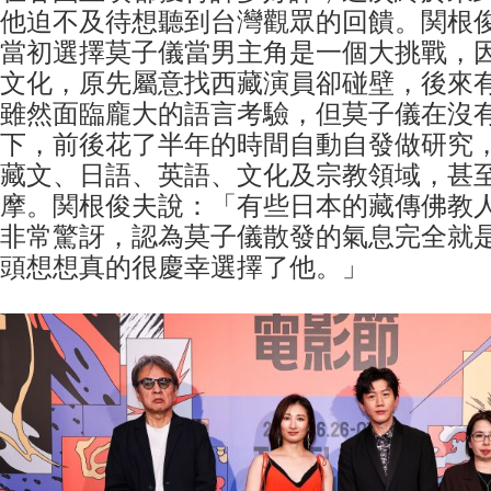
他迫不及待想聽到台灣觀眾的回饋。関根
當初選擇莫子儀當男主角是一個大挑戰，
文化，原先屬意找西藏演員卻碰壁，後來
雖然面臨龐大的語言考驗，但莫子儀在沒
下，前後花了半年的時間自動自發做研究
藏文、日語、英語、文化及宗教領域，甚
摩。関根俊夫說：「有些日本的藏傳佛教
非常驚訝，認為莫子儀散發的氣息完全就
頭想想真的很慶幸選擇了他。」