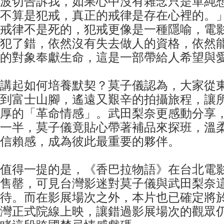
波切告訴我，如果心中沒有雜念只是單純
不算是犯戒，真正的戒律是存在心裡的。
戒律不是死的，犯戒更像是一種隱喻，電
犯了錯，依然沒有失去做人的資格，依然
的對象奉獻生命，這是一部帶給人希望與
講起如何培養默契？莫子儀認為，大家從
到富士山腳，遙遠又艱辛的拍攝旅程，讓
厚的「革命情感」。武田梨奈更感動分享
一半，莫子儀竟貼心帶著補品來探班，溫
信賴感，成為彼此最重要的夥伴。
值得一提的是，《香巴拉物語》在台北電
售罄，可見台灣影迷對莫子儀與武田梨奈
待。而在影展場次之外，本片也已確定將於
灣正式院線上映，讓錯過影展場次的觀眾