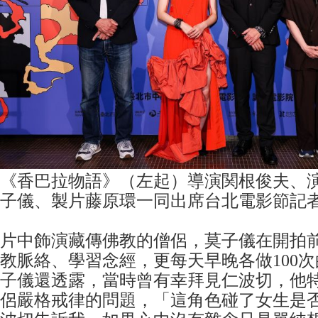
《香巴拉物語》（左起）導演関根俊夫、
子儀、製片藤原環一同出席台北電影節記
片中飾演藏傳佛教的僧侶，莫子儀在開拍
教脈絡、學習念經，更每天早晚各做100
子儀還透露，當時曾有幸拜見仁波切，他
侶嚴格戒律的問題，「這角色碰了女生是