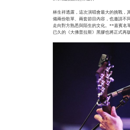
林生祥透露，這次演唱會最大的挑戰，
備兩份歌單、兩套節目內容，也邀請不
走向對方熟悉與陌生的文化。**嘉賓名
已久的《大佛普拉斯》黑膠也將正式再版