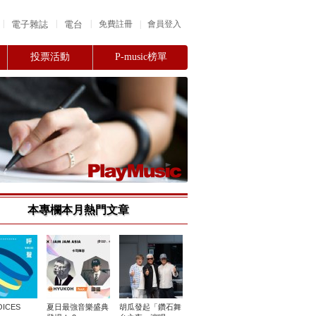
|
|
|
電子雜誌
電台
|
免費註冊
會員登入
投票活動
P-music榜單
本專欄本月熱門文章
ICES
夏日最強音樂盛典
胡瓜發起「鑽石舞