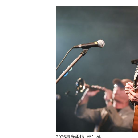
2026鐵漢柔情_林生祥