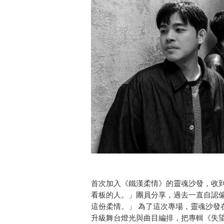
首次加入《鐵漢柔情》的靈魂沙發，收
看板的人。」團員分享，過去一直自認
這份柔情。」 為了這次專場，靈魂沙發
升級舞台燈光與曲目編排，把專輯《失