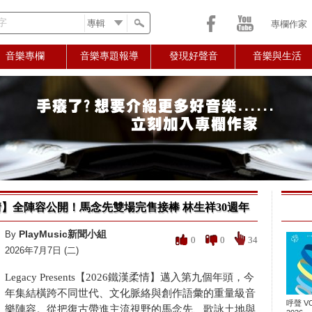
字
專欄作家
音樂專欄
音樂專題報導
發現好聲音
音樂與生活
鐵漢柔情】全陣容公開！馬念先雙場完售接棒 林生祥30週年
PlayMusic新聞小組
By
0
0
34
2026年7月7日 (二)
Legacy Presents【2026鐵漢柔情】邁入第九個年頭，今
年集結橫跨不同世代、文化脈絡與創作語彙的重量級音
呼聲 VO
樂陣容。從把復古帶進主流視野的馬念先、歌詠土地與