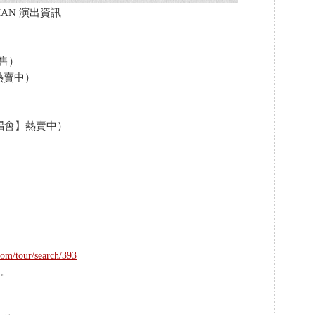
 MAN 演出資訊
）
已完售）
熱賣中）
唱會】熱賣中）
com/tour/search/393
台。