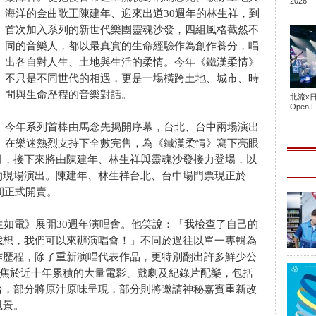
2026...
海洋的金曲歌王陳建年、迎來出道30週年的林生祥，到
首次加入系列的新世代樂團靈魂沙發，四組風格截然不
同的音樂人，都以最真實的生命經驗作為創作養分，唱
出各自對人生、土地與生活的柔情。今年《鐵漢柔情》
不只是不同世代的相遇，更是一場橫跨土地、城市、時
間與生命歷程的音樂對話。
北流x
Open L.
今年系列首棒由馬念先揭開序幕，台北、台中兩場演出
在樂迷熱烈支持下全數完售，為《鐵漢柔情》寫下亮眼
月，接下來將由陳建年、林生祥與靈魂沙發接力登場，以
的現場演出。陳建年、林生祥台北、台中場門票現正於
近期正式開賣。
生如電》展開30週年演唱會。他笑說：「我檢查了自己的
我想，我們可以來辦演唱會！」不同於過往以單一專輯為
作歷程，除了重新演唱代表作品，更特別翻出許多鮮少公
聚焦於近十年累積的大量電影、戲劇及紀錄片配樂，包括
台，部分將原汁原味呈現，部分則將邀請神秘嘉賓重新改
風景。