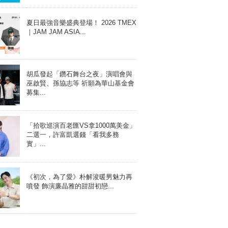
夏日最強音樂盛典登場！ 2026 TMEX
｜JAM JAM ASIA...
胡瓜發起「鑽石舞台之夜」演唱會與
巫啟賢、孫協志等 祈願為華山基金會
募集...
「拾歌巡演百老匯VS拿1000萬美金」
二選一，許富凱選錢「看我多務
實」...
《初次，為了愛》朴解浚暖男魅力再
噴發 飾演廉晶雅的甜甜初戀...