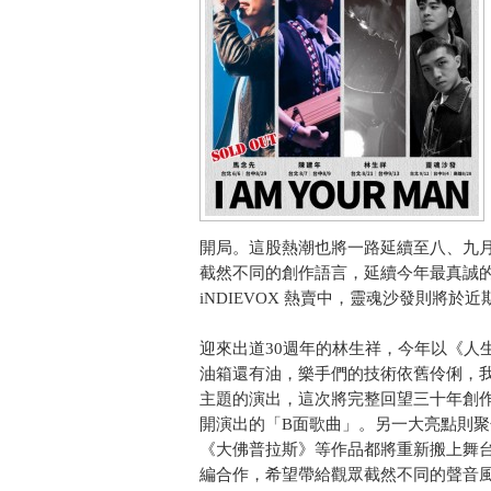
開局。這股熱潮也將一路延續至八、九
截然不同的創作語言，延續今年最真誠
iNDIEVOX 熱賣中，靈魂沙發則將於
迎來出道30週年的林生祥，今年以《人
油箱還有油，樂手們的技術依舊伶俐，
主題的演出，這次將完整回望三十年創
開演出的「B面歌曲」。另一大亮點則
《大佛普拉斯》等作品都將重新搬上舞
編合作，希望帶給觀眾截然不同的聲音