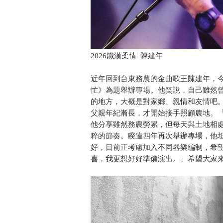
2026鐵漢柔情_陳建年
近年回到台東務農的金曲歌王陳建年，
忙》為題舉辦專場。他笑說，自己雖然
的地方，大概是對家鄉、親情和友情吧
父親年紀漸長，才開始接手照顧農地。
他分享雖然務農勞累，但每天與土地相
粹的節奏。睽違四年再次舉辦專場，他
好，目前正考慮加入不同器樂編制，希
喜，我更想好好準備演出。」希望大家