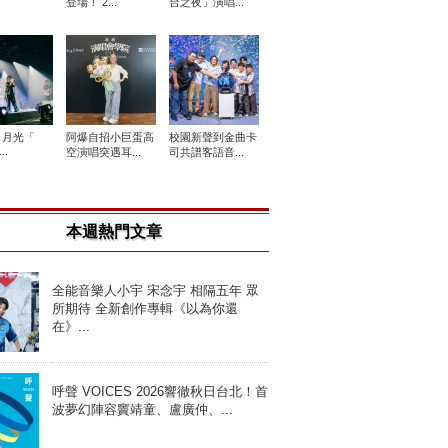
登場！ 2...
台之夜」演唱...
日月光「
阿爆自招小巨蛋高
校園新聲到金曲卡
..
空演唱突遇耳...
司共譜客語音...
本週熱門文章
全能音樂人小宇 宋念宇 相隔五年 眾
所期待 全新創作專輯《以為你還
在》...
呼聲 VOICES 2026響徹秋日台北！首
波夢幻陣容竇靖童、盧廣仲、...