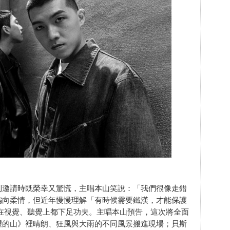
到邀請時既榮幸又驚慌，主唱本山笑說：「我們很像走錯
偏向柔情，但近年慢慢理解「有時候需要鐵漢，才能保護
在視覺、聽覺上都下足功夫。主唱本山預告，這次將全面
望的山》裡晴朗、狂風與大雨的不同風景搬進現場；貝斯