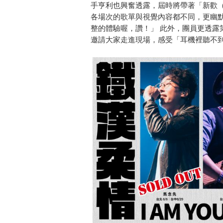
手亨利也興奮透露，屆時將帶著「新歡（貝
各場次的歌單與視覺內容都不同，更幽
整的體驗喔，讚！」 此外，團員更透露
邀請大家走進現場，感受「耳機裡聽不