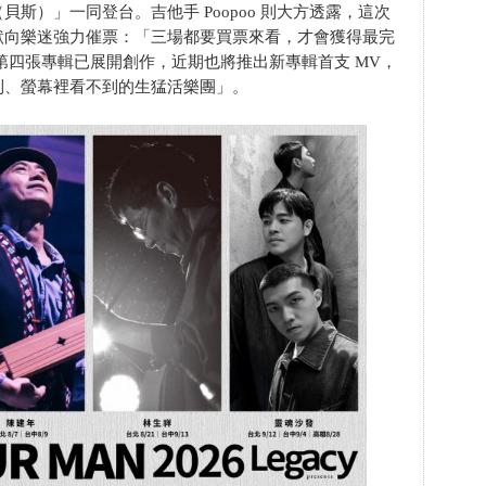
斯）」一同登台。吉他手 Poopoo 則大方透露，這次
默向樂迷強力催票：「三場都要買票來看，才會獲得最完
第四張專輯已展開創作，近期也將推出新專輯首支 MV，
到、螢幕裡看不到的生猛活樂團」。