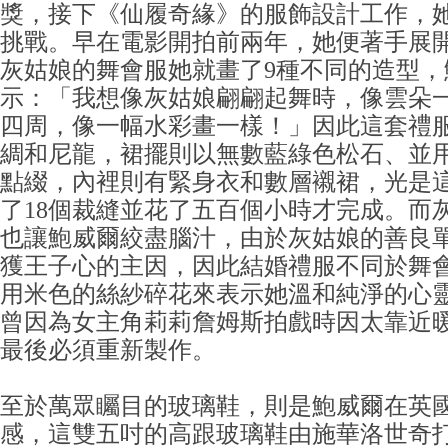
獎，接下《仙履奇緣》的服飾設計工作，
挑戰。早在電影開拍前兩年，她便著手展
灰姑娘的舞會服她就畫了9種不同的造型，
示：「我想像灰姑娘翩翩起舞時，像雲朵
四周，像一幅水彩畫一樣！」因此這套禮
綢和尼龍，裙擺則以無數藍綠色松石、並
點綴，內裡則有緊身衣和數層襯裙，光是
了18個裁縫並花了五百個小時才完成。而
也讓鮑威爾絞盡腦汁，由於灰姑娘的善良
獲王子心的主因，因此結婚禮服不同於舞
用米色的絲紗碎花來表示她溫和純淨的心
曾因為女主角莉莉詹姆斯拍戲時因太靠近
最後必須重新製作。
至於萬眾矚目的玻璃鞋，則是鮑威爾在英
感，這雙五吋的高跟玻璃鞋由施華洛世奇