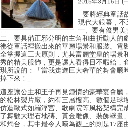
2015年3月16日 (一
要將經典童話故
現代大銀幕，不
一、要有俊男美
二、要具備正邪分明的主角和曲折動人的
彿從童話裡搬出來的華麗場景和服裝。電
全掌握這三大原則，尤其富麗堂皇的場景
秀的精美服飾，更是讓人看得目不暇給，
琪所說的：「當我走進巨大奢華的舞會廳
掉下來！」
這座讓公主和王子再見鍾情的豪華宴會廳
的松林製片廠，約有三層樓高、數個足球
仿造歐式如羅浮宮、歌劇院等風格架構完
了舞數大理石地磚、黃金雕像、裝飾壁畫
和燭台，其中最令人嘆為觀止的則是17座