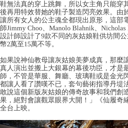
鞋無法真的穿上跳舞，所以女主角只能穿
後再用特效替她的鞋子製造閃亮效果。由
讓所有女人的公主魂全都現出原形，這部
師Jimmy Choo、Manolo Blahnik、Nichola
設計師設計了9款不同的灰姑娘鞋供坊間公
幣2萬至15萬不等。
如果說神仙教母讓灰姑娘美夢成真，那麼
真人演出並搬上大銀幕的幕後功臣，才是
師，不管是華服、舞廳、玻璃鞋或是金光
都讓人看了讚嘆不已，套句藝術指導丹堤
敢說這個新版灰姑娘的傳奇故事和我們創
果，絕對會讓觀眾眼界大開！」《仙履奇緣
全台上映。