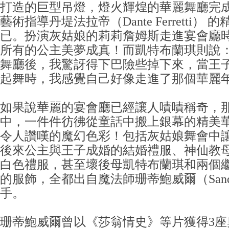
打造的巨型吊燈，燈火輝煌的華麗舞廳完
藝術指導丹堤法拉帝（Dante Ferretti）
已。扮演灰姑娘的莉莉詹姆斯走進宴會廳
所有的公主美夢成真！而凱特布蘭琪則說
舞廳後，我驚訝得下巴險些掉下來，當王
起舞時，我感覺自己好像走進了那個華麗
如果說華麗的宴會廳已經讓人嘖嘖稱奇，
中，一件件彷彿從童話中搬上銀幕的精美
令人讚嘆的魔幻色彩！包括灰姑娘舞會中
後來公主與王子成婚的結婚禮服、神仙教
白色禮服，甚至壞後母凱特布蘭琪和兩個
的服飾，全都出自魔法師珊蒂鮑威爾（Sandy 
手。
珊蒂鮑威爾曾以《莎翁情史》等片獲得3座