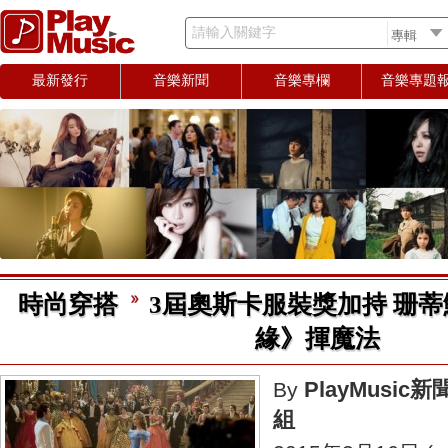
請輸入關鍵字
最新發行
音樂新聞
音樂專欄
音樂專題
時尚穿搭
3屆奧斯卡服裝獎加持 珊
PlayMusic新
By
組