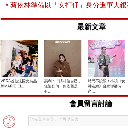
蔡依林準備以「女打仔」身分進軍大銀
最新文章
VERA首披法國女裝品
惠利：「請相信自己，
時尚不設限！小禎《女
牌MARIE CL...
無論如何，你依舊是
神在線》台網聯播時
有...
尚...
會員留言討論