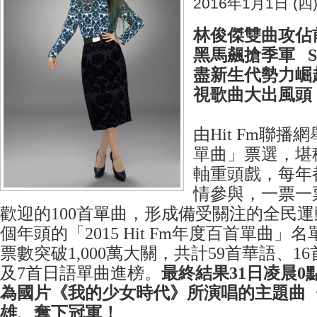
2016年1月1日 (四
林俊傑雙曲攻佔
黑馬飆搶季軍
S
盡新生代勢力
視歌曲大出風頭
由Hit Fm聯
單曲」票選，堪
軸重頭戲，每年
情參與，一票一
歡迎的100首單曲，形成備受關注的全民運
個年頭的「2015 Hit Fm年度百首單曲
票數突破1,000萬大關，共計59首華語、1
及7首日語單曲進榜。
最終結果31日凌晨0
為國片《我的少女時代》所演唱的主題曲
雄、奪下冠軍！