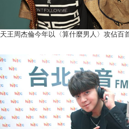
天王周杰倫今年以〈算什麼男人〉攻佔百首