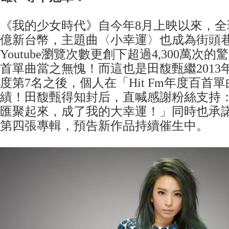
《我的少女時代》自今年8月上映以來，全
億新台幣，主題曲〈小幸運〉也成為街頭
Youtube瀏覽次數更創下超過4,300萬次
首單曲當之無愧！而這也是田馥甄繼2013
度第7名之後，個人在「Hit Fm年度百首
績！田馥甄得知封后，直喊感謝粉絲支持
匯聚起來，成了我的大幸運！」同時也承
第四張專輯，預告新作品持續催生中。