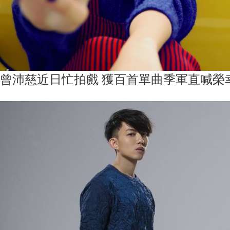
曾沛慈近日忙拍戲 獲百首單曲季軍直喊榮