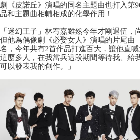
劇《皮諾丘》演唱的同名主題曲也打入第9
品和主題曲相輔相成的化學作用！
「迷幻王子」林宥嘉雖然今年才剛退伍，
但他為偶像劇《必娶女人》演唱的片尾曲〈
名，今年共有2首作品打進百大，讓他直喊
這麼多人，在我當兵這段期間等待我、給
可以發表我的創作。」