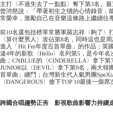
主打〈不過失去了一點點〉奪下第3名。最
曾沛慈說：「帶著初生之犢的心情錄音，能
常榮幸，激勵自己在音樂這條路上繼續往
前10名還包括榜單常勝軍羅志祥〈夠了〉
〈算什麼男人〉攻佔第8名，同時這也是周
進入「Hit Fm年度百首單曲」的作品；英國
違4年的新歌〈Hello〉名列第5，是今年
曲；CNBLUE的〈CINDERELLA〉拿下第7
JUNIOR以〈DEVIL〉拿下第9名，兩大
首單曲」纏鬥；台灣新生代人氣男團SpeXi
〈DANGEROUS〉搶下TOP 10最後一個席
跨國合唱趨勢正夯 影視歌曲影響力持續