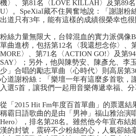
機〉、第81名〈LOVE KILLAH〉及第89
U〉。SpeXial藏不住興奮地說：「謝謝
出道只有3年，能有這樣的成績很榮幸也很
粉絲力量無限大，台韓混血的實力派偶像Bi
單曲進榜，包括第12名〈我還想念你〉、第5
MORE〉、第71名〈ACTION GO!〉及第94
SAY〉；另外，他與陳勢安、陳彥允、李
少」合唱的勵志單曲〈心時代〉則高居第30
心道謝粉絲：「樂壇一年有這麼多首歌，
入選5首，讓我們一起用音樂傳遞幸福、分
從「2015 Hit Fm年度百首單曲」的票
稱霸日語歌曲的是由「男神」福山雅治演唱的〈
Hero〉，排名第28名。雖然他今年宣布
漢的封號，震碎不少粉絲的心，人氣卻絲