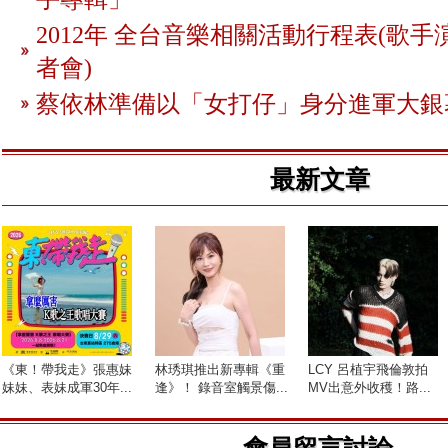
2012年 全台音樂相關活動行程表(歌手
者會)
蔡依林準備以「女打仔」身分進軍大銀
最新文章
《東！帶我走》張惠妹
林琇琪推出新專輯《重
LCY 呂植宇飛倫敦拍
妹妹、表妹成軍30年...
逢》！ 錄音室觸景傷...
MV出意外收穫！路...
會員留言討論