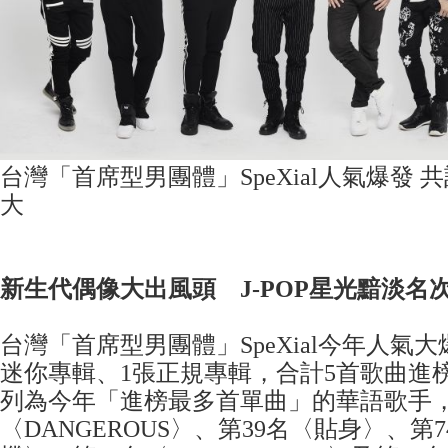
台灣「首席型男團體」SpeXial人氣爆發 
大
新生代偶像大出風頭 J-POP星光黯淡名
台灣「首席型男團體」SpeXial今年人氣
迷你專輯、1張正規專輯，合計5首歌曲進榜
列為今年「進榜最多首單曲」的華語歌手，
〈DANGEROUS〉、第39名〈貼身〉、第