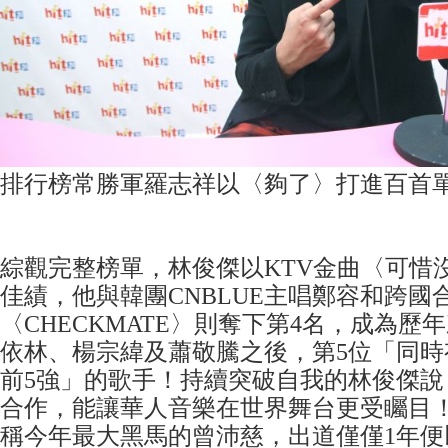
排行榜常勝軍羅志祥以〈夠了〉打進百首單
綜觀完整榜單，林俊傑以KTV金曲〈可惜
佳績，他與韓團CNBLUE主唱鄭容和跨國
〈CHECKMATE〉則奪下第4名，成為歷
依林、楊宗緯及蕭敬騰之後，第5位「同時
前5強」的歌手！持續突破自我的林俊傑說
合作，能讓華人音樂在世界舞台更受矚目
稱今年最大黑馬的曾沛慈，出道僅僅1年便