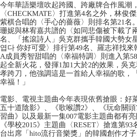
今年華語樂壇吹起跨國、跨廠牌合作風潮
〈CHECKMATE〉打進第4名之外，林俊
紫棋合唱的〈手心的薔薇〉則排名第21名
珊妮與林宥嘉共譜的〈如同悲傷被下載了兩
名、「搖滾詩人」吳克群攜手韓國大勢女星
엽다 你好可愛〉排行第49名、羅志祥找來韓
A成員秀智甜唱的〈幸福特調〉則進入第5
起全新火花，發揮1加1大於2的效果，吳
孝跨刀，他強調這是一首給人幸福的歌，
幸福！」
電影、電視主題曲今年表現依舊搶眼：好
五十道陰影》、《歌喉讚2》、《玩命關頭
習曲》以及最新一集007電影主題曲都有
《學校2015》主題曲〈RESET〉搶進第9
台出席「hito流行音樂獎」的韓國創作才子R