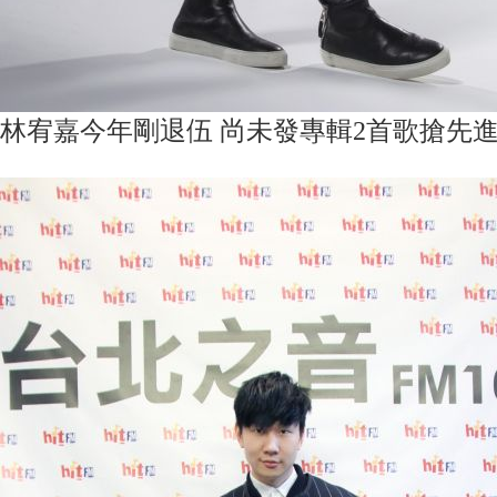
林宥嘉今年剛退伍 尚未發專輯2首歌搶先