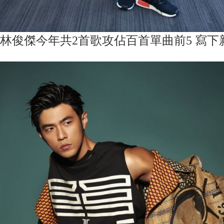
林俊傑今年共2首歌攻佔百首單曲前5 寫下