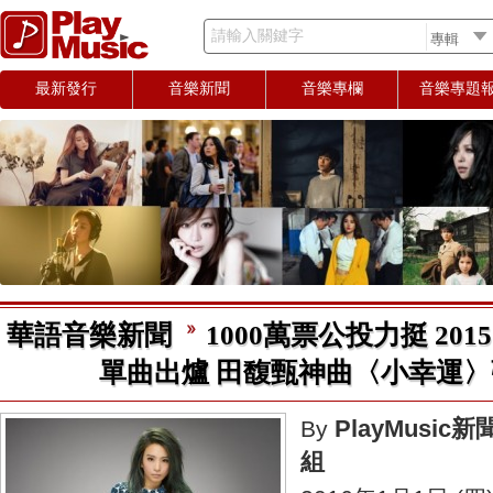
請輸入關鍵字
最新發行
音樂新聞
音樂專欄
音樂專題
華語音樂新聞
1000萬票公投力挺 2015
單曲出爐 田馥甄神曲〈小幸運
PlayMusic新
By
組