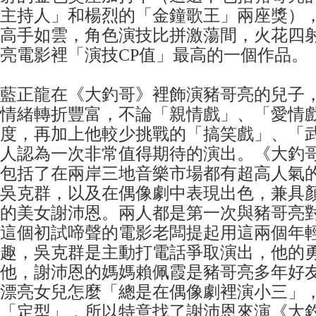
主持人」和楊烈的「金鐘歌王」兩座獎）
高手如雲，角色演技比拼激蕩間，火花四
亮電影裡「演技CP值」最高的一個作品。
藍正龍在《大釣哥》裡飾演豬哥亮的兒子
情緒轉折豐富，不論「親情戲」、「愛情
度，再加上他較少挑戰的「搞笑戲」、「
人認為一次非常值得期待的演出。《大釣
包括了在兩岸三地音樂市場都有超高人氣
吳克群，以及在偶像劇中表現出色，兼具
的美女謝沛恩。兩人都是第一次與豬哥亮
這個初試啼聲的電影老闆提起用這兩個年
趣，吳克群是主動打電話爭取演出，他的
他，謝沛恩的媽媽賴佩霞是豬哥亮多年好
漂亮女兒怎麼「總是在偶像劇裡演小三」
「定型」，所以特意找了謝沛恩來演《大