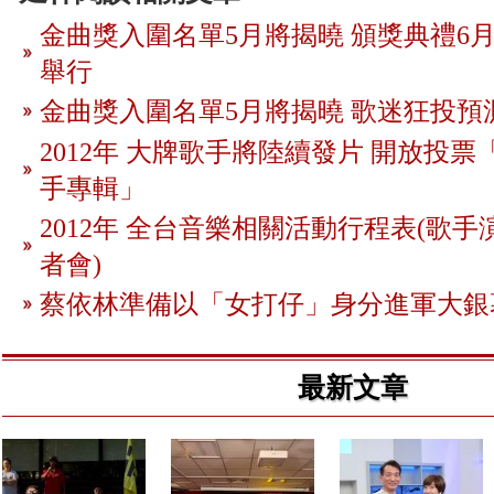
金曲獎入圍名單5月將揭曉 頒獎典禮6月
舉行
金曲獎入圍名單5月將揭曉 歌迷狂投預
2012年 大牌歌手將陸續發片 開放投
手專輯」
2012年 全台音樂相關活動行程表(歌手
者會)
蔡依林準備以「女打仔」身分進軍大銀
最新文章