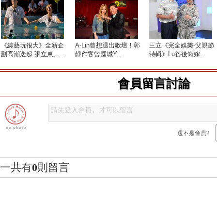
《綜藝玩很大》全新企
A-Lin曾想退出歌壇！郭
三立《完全娛樂-父親節
劃高潮迭起 張立東、...
靜作客曾國城Y...
特輯》Lu爸後悔嫁...
會員留言討論
還不是會員?
一共有
0
則留言