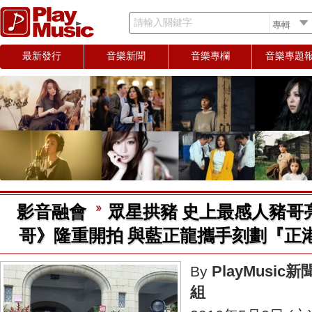
請輸入關鍵字
最新發行
音樂新聞
音樂專欄
音樂專題
影音融會
眾星拱豬 史上最感人豬哥
哥》隆重開拍 與藍正龍攜手刻劃『正
PlayMusic新
By
組