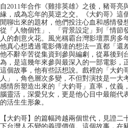
自2011年合作《雞排英雄》之後，豬哥亮
緣，成為忘年的莫逆之交。《大釣哥》這
閒聊出來的題材，他們投注心血和感情發
從「人物個性」、「背景設定」到「情節
人的創意火花。風光稱霸台灣影壇票房多
他真心想透過電影傳達的想法一直都「還
他不辭辛苦從集資到參與編劇，從幕後到
為，是這幾年來參與最深入的一部電影，
這個故事，他有些話想說。戲裡的「大釣
人」，角色層次多變，不但對演技是一大
感情所塑造出來的「大釣哥」直率，仗義
腦靈活，深愛兒女，更是他心目中最能代
的活生生形象。
【大釣哥】的篇幅跨越兩個世代，見證二
下台灣人不變的義理價值。這個故事，在