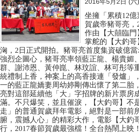
2016年5月2日 (六
坐擁「累積12
賀歲帝豬哥亮，2
作由【大囍臨門
掌舵的【大釣哥
洶，2日正式開拍。豬哥亮首度集資破億當
強烈企圖心，豬哥亮率領藍正龍、楊貴媚
群、謝沛恩、黃仲崑、林玟誼、林可彤等
統禮制上香，神案上的高香接連「發爐」
一的藍正龍嬌妻周幼婷剛傳出懷了第二胎
亮對這部延續他「大」字招牌的新片票房
滿。不只爆笑，並且催淚，【大釣哥】不
走」的普通賀歲拜年電影，絕對是一部前
腑，震撼人心」的精彩大作，電影【大釣
行，2017春節賀歲最強檔！全台熱鬧上映