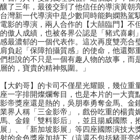
釀了三年，最後交到了他信任的導演黃朝
台灣新一代導演中是少數同時能夠嫻熟駕
電影的導演，兩人合作的【大囍臨門】不但
的傲人成績，也被各界公認是「豬式喜劇
感最濃郁的一個代表作。這次再度雙亮合
肩負起「保障拍攝質感」的使命，他還鄭
們想說的不只是一個有趣人物的故事，而
層的，寶貴的精神氛圍。」
【大釣哥】的卡司不僅星光耀眼，幾位重
座一字排開燦爛奪目，也是本片的一大賣
影帝獎座還是熱的，吳朋奉勇奪金馬、金
業界人稱「三金影帝」，戲份吃重的楊貴
馬、金鐘「雙料影后」，並且揚威國際，
展」、「新加坡影展」等四座國際演技大
射的金色獎座加持下（這還不包括豬哥亮