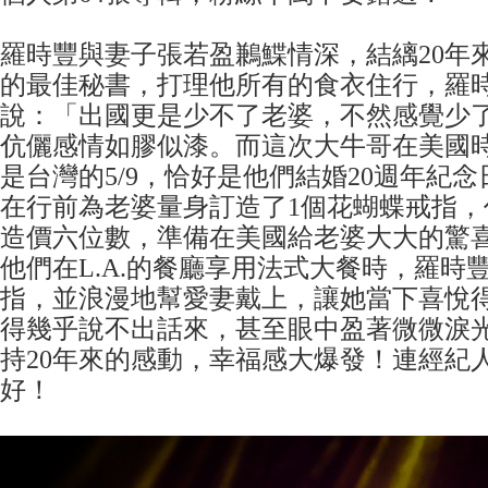
羅時豐與妻子張若盈鶼鰈情深，結縭20年
的最佳秘書，打理他所有的食衣住行，羅
說：「出國更是少不了老婆，不然感覺少了
伉儷感情如膠似漆。而這次大牛哥在美國時
是台灣的5/9，恰好是他們結婚20週年紀
在行前為老婆量身訂造了1個花蝴蝶戒指，
造價六位數，準備在美國給老婆大大的驚
他們在L.A.的餐廳享用法式大餐時，羅時
指，並浪漫地幫愛妻戴上，讓她當下喜悅
得幾乎說不出話來，甚至眼中盈著微微淚
持20年來的感動，幸福感大爆發！連經紀
好！