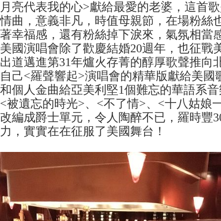
月亮代表我的心>獻給最愛的老婆，這首
情曲，意義非凡，時值母親節，在場粉絲
著幸福感，還有粉絲掉下淚來，氣氛相當
美國演唱會除了歡慶結婚20週年，也征戰
出道邁進第31年爐火存菁的醇厚歌聲推向
自己<羅聲響起>演唱會的精華版獻給美國
和個人金曲給亞美利堅1個難忘的華語系音
<被遺忘的時光>、<不了情>、<十八姑娘
改編成爵士單元，令人陶醉不已，羅時豐3
力，實實在在征服了美國舞台！