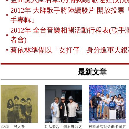
2012年 大牌歌手將陸續發片 開放投
手專輯」
2012年 全台音樂相關活動行程表(歌手
者會)
蔡依林準備以「女打仔」身分進軍大銀
最新文章
2026 「浪人祭
胡瓜發起「鑽石舞台之
校園新聲到金曲卡司共