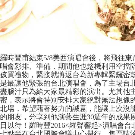
羅時豐甫結束5/8美西演唱會後，將飛往東岸
唱會彩排、準備，期間他也趁機利用空擋
孩買禮物，緊接就將返台為新專輯緊鑼密
是最讓他緊張的台北演唱會，為了主場台
盡腦汁只為給大家最精彩的演出。尤其他
密，表示將會特別安排大家絕對無法想像
北場，希望藉著努力的誠意，能讓上次沒
的朋友，分享到他演藝生涯30週年的成果
目以待！羅時豐2016<羅聲響起>演唱會台北
七點半在台北國際會議中心舉行，售票請