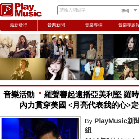
請輸入關鍵字
最新發行
音樂新聞
音樂專欄
音樂專題
音樂活動
羅聲響起遠播亞美利堅 羅時
內力貫穿美國 <月亮代表我的心>
PlayMusic新
By
組