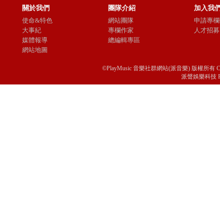
關於我們
團隊介紹
加入我
使命&特色
網站團隊
申請專欄
大事紀
專欄作家
人才招募
媒體報導
總編輯專區
網站地圖
©PlayMusic 音樂社群網站(派音樂) 版權所有 Copyright © 
派聲娛樂科技 Passio