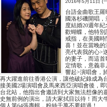
2016年5月11日 (一
台語金曲歌王羅
國洛杉磯開唱，
度結婚20週年
歡蝴蝶，他特別
戒指，在美國時間
喜！並在當晚的
亮代表我的心>送
的妻子，而這首
定情歌，意義非
響起>演唱會，
再大躍進前往香港公演，讓他破紀錄成為台
接美國2場演唱會及馬來西亞演唱會後，即將
台北站，他指出會邀請到大家無法想像的嘉
史無前例的演出，請大家拭目以待！而大牛
個人第64張專輯，粉絲千萬不要錯過！