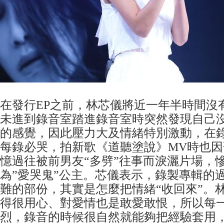
在發行EP之前，林芯儀將近一年半時間沒
未進到錄音室踏進錄音室時突然發現自己
的感覺，因此壓力大及情緒特別激動，在
每錄必哭，拍新歌《道聽塗說》MV時也
憶過往被前男友“多劈”往事而淚灑片場，
為”愛哭鬼”公主。芯儀表示，錄製專輯的
難的部份，其實是怎麼把情緒“收回來”。
得很用心、對愛情也是敢愛敢恨，所以每
烈，錄音的時候很自然就能夠把經驗套用