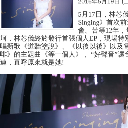
2016年5月19日 (二
5月17日，林芯儀
Singing》首
會。苦等12年
坷，林芯儀終於發行首張個人EP，現場特
唱新歌《道聽塗說》、《以後以後》以及
啡》的主題曲《等一個人》， “好聲音”讓
連，直呼原來就是她!