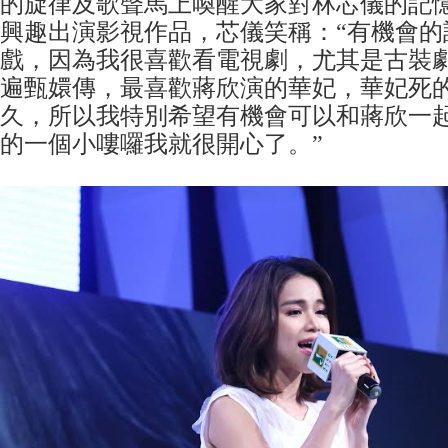
的旋律及歌聲馬上喚醒大家對林芯儀的記
興趣出演影視作品，芯儀笑稱：“有機會的
戲，因為我很喜歡看電視劇，尤其是古裝
遍甄嬛傳，最喜歡蔣欣演的華妃，華妃死
久，所以我特別希望有機會可以和蔣欣一
的一個小嘍囉我就很開心了。”