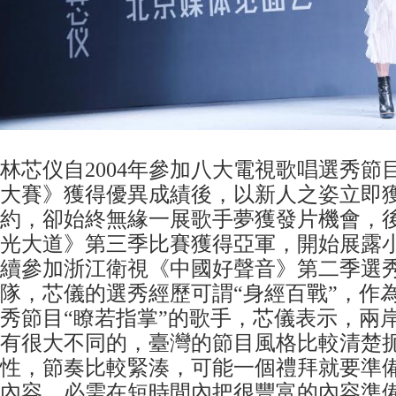
林芯仪自2004年參加八大電視歌唱選秀節
大賽》獲得優異成績後，以新人之姿立即
約，卻始終無緣一展歌手夢獲發片機會，
光大道》第三季比賽獲得亞軍，開始展露
續參加浙江衛視《中國好聲音》第二季選
隊，芯儀的選秀經歷可謂“身經百戰”，作
秀節目“瞭若指掌”的歌手，芯儀表示，兩
有很大不同的，臺灣的節目風格比較清楚
性，節奏比較緊湊，可能一個禮拜就要準
內容，必需在短時間內把很豐富的內容準