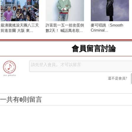
最沸騰搖滾天團八三夭
許富凱一五一拾攻蛋倒
麥可唱跳〈Smooth
Criminal...
前進首爾 大阪 東...
數2天！ 喊話萬名歌...
會員留言討論
還不是會員?
一共有
0
則留言