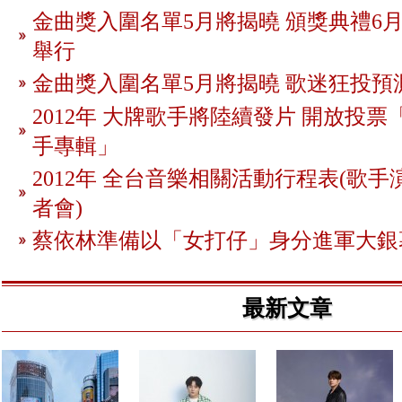
金曲獎入圍名單5月將揭曉 頒獎典禮6月
舉行
金曲獎入圍名單5月將揭曉 歌迷狂投預
2012年 大牌歌手將陸續發片 開放投
手專輯」
2012年 全台音樂相關活動行程表(歌手
者會)
蔡依林準備以「女打仔」身分進軍大銀
最新文章