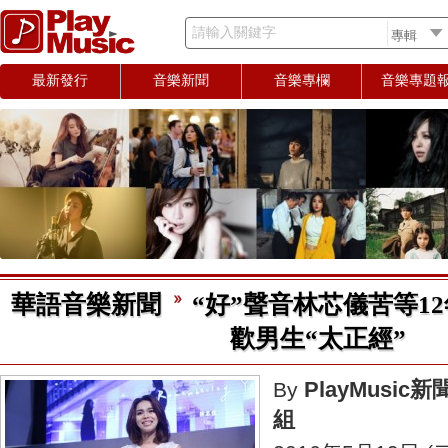
請輸入關鍵字
最新發行
音樂新聞
音樂專欄
音樂專題
華語音樂新聞
“好”聲音林芯儀苦等1
歡男生“太正經”
PlayMusic新
By
組