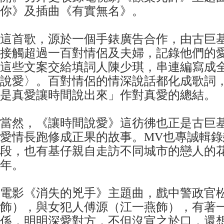
你》及插曲《有實無名》。
這首歌，源於一個手錶廣告合作，由古巨
接觸超過一百對情侶及夫婦，記錄他們的
這些文案交給填詞人陳少琪，串連編寫成
說愛〉。百對情侶的情深說話都化成歌詞
是真愛讓時間說出來」作對真愛的總結。
當然，《讓時間說愛》這彷彿也正是古巨基
愛情長跑修成正果的故事。MV也專誠輯
段，也有基仔親自走訪不同城市的戀人的
年。
電影《消失的兇手》主題曲，戲中警政官
飾），與女犯人傅源（江一燕飾），有著
係，明明深愛對方，不但沒宣之於口，還