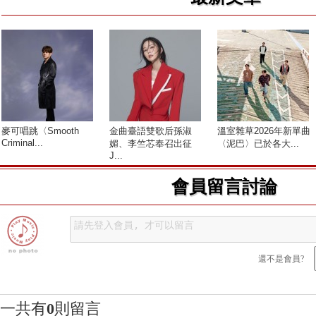
麥可唱跳〈Smooth
金曲臺語雙歌后孫淑
溫室雜草2026年新單曲
Criminal...
媚、李竺芯奉召出征
〈泥巴〉已於各大...
J...
會員留言討論
還不是會員?
一共有
0
則留言