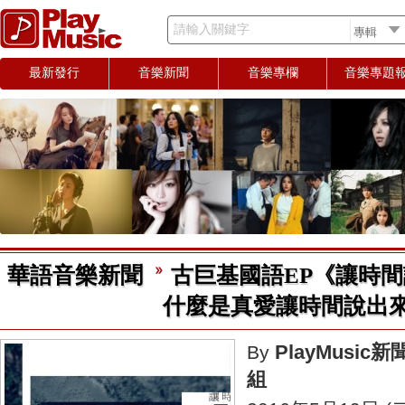
請輸入關鍵字
最新發行
音樂新聞
音樂專欄
音樂專題
華語音樂新聞
古巨基國語EP《讓時間
什麼是真愛讓時間說出
PlayMusic新
By
組