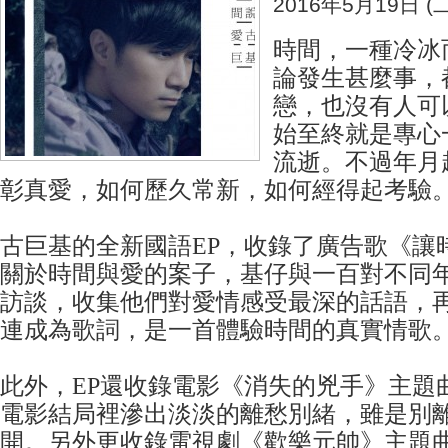
2016年5月19日 (二
時間，一種冷冰
論發生甚麼事，
戀，也沒有人可
始至終就是專心
流逝。不過年月
彰真愛，如何歷久常新，如何經得起考驗
古巨基的全新國語EP，收錄了廣告歌《讓
關於時間與愛的案子，基仔與一百對不同
訪談，收集他們對愛情感受最深的話語，
連成為歌詞，是一首體驗時間的真實情歌
此外，EP還收錄電影《消失的兇手》主題
電影結局裡滲出淡淡的離愁別緒，雖是別
開。另外更收錄電視劇《歡樂元帥》主題