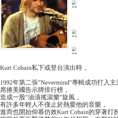
Kurt Cobain私下或登台演出時，
1992年第二張"Nevermind"專輯成功打
席捲美國告示牌排行榜，
造成一股"油漬搖滾樂"旋風，
有許多年輕人不僅止於熱愛他的音樂，
進而也開始仰慕仿效Kurt Cobain的穿著打