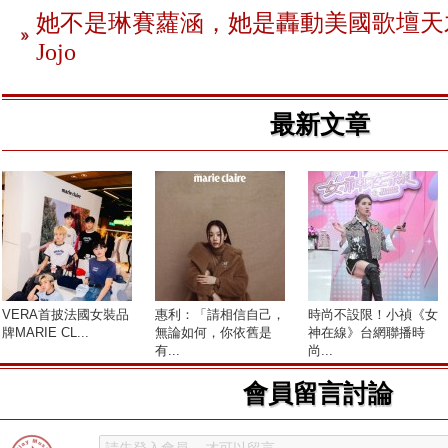
她不是琳賽蘿涵，她是轟動美國歌壇天
Jojo
最新文章
VERA首披法國女裝品
惠利：「請相信自己，
時尚不設限！小禎《女
牌MARIE CL...
無論如何，你依舊是
神在線》台網聯播時
有...
尚...
會員留言討論