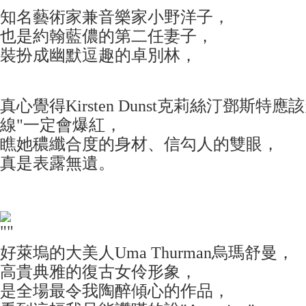
知名藝術家兼音樂家小野洋子，
也是約翰藍儂的第二任妻子，
裝扮成幽默逗趣的卓別林，
真心覺得Kirsten Dunst克莉絲汀鄧斯特
線"一定會爆紅，
瞧她穠纖合度的身材、
信勾人的雙眼，
真是表露無遺。
好萊塢的大美人Uma Thurman烏瑪舒曼，
高貴典雅的復古女伶形象，
是全場最令我陶醉傾心的作品，