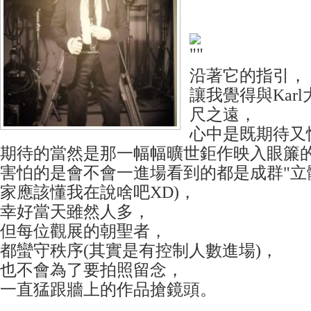
沿著它的指引，
讓我覺得與Kar
尺之遠，
心中是既期待又
期待的當然是那一幅幅曠世鉅作映入眼簾
害怕的是會不會一進場看到的都是成群"立
家應該懂我在說啥吧XD)，
幸好當天雖然人多，
但每位觀展的朝聖者，
都蠻守秩序(其實是有控制人數進場)，
也不會為了要拍照留念，
一直猛跟牆上的作品搶鏡頭。