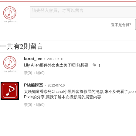
還不是會員?
一共有
2
則留言
lanci_lee
•
2012-07-11
Lily Allen那件外套也太美了吧!好想要一件 :)
讚(0)
•
噓(0)
PM編輯室
•
2012-07-10
太晚知道香奈兒Chanel小黑外套攝影展的消息,來不及去看了,so sa
Pixie的分享,讓我了解本次攝影展的展覽內容.
讚(0)
•
噓(0)