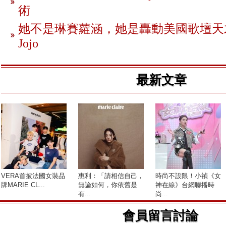
術
她不是琳賽蘿涵，她是轟動美國歌壇天
Jojo
最新文章
VERA首披法國女裝品
惠利：「請相信自己，
時尚不設限！小禎《女
牌MARIE CL...
無論如何，你依舊是
神在線》台網聯播時
有...
尚...
會員留言討論