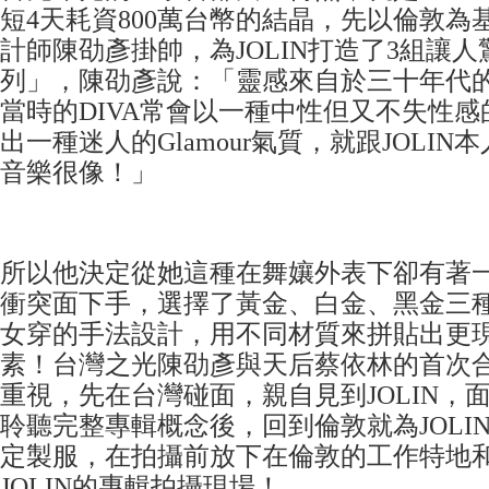
短4天耗資800萬台幣的結晶，先以倫敦為
計師陳劭彥掛帥，為JOLIN打造了3組讓
列」，陳劭彥說：「靈感來自於三十年代
當時的DIVA常會以一種中性但又不失性
出一種迷人的Glamour氣質，就跟JOLI
音樂很像！」
所以他決定從她這種在舞孃外表下卻有著
衝突面下手，選擇了黃金、白金、黑金三
女穿的手法設計，用不同材質來拼貼出更
素！台灣之光陳劭彥與天后蔡依林的首次
重視，先在台灣碰面，親自見到JOLIN，
聆聽完整專輯概念後，回到倫敦就為JOLI
定製服，在拍攝前放下在倫敦的工作特地
JOLIN的專輯拍攝現場！