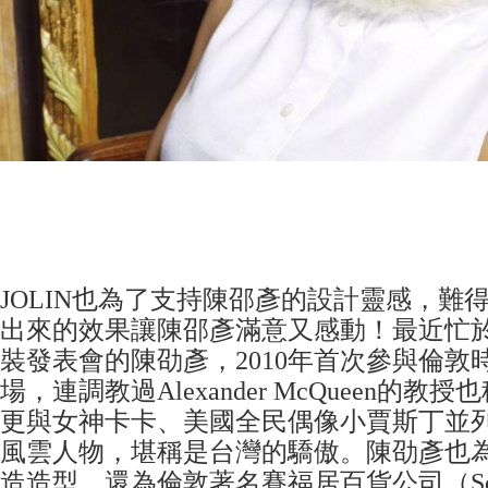
JOLIN也為了支持陳邵彥的設計靈感，難
出來的效果讓陳邵彥滿意又感動！最近忙於籌備
裝發表會的陳劭彥，2010年首次參與倫敦
場，連調教過Alexander McQueen的
更與女神卡卡、美國全民偶像小賈斯丁並
風雲人物，堪稱是台灣的驕傲。陳劭彥也
造造型，還為倫敦著名賽福居百貨公司（Self