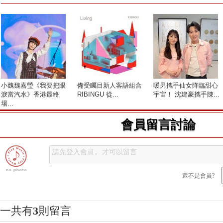
小魏魏嘉瑩《我要把眼
備受矚目新人客語組合
暖男攜手仙女降臨甜心
淚當汽水》香港最終
RIBINGU 從...
宇宙！ 沈建豪攜手陳...
場...
會員留言討論
還不是會員?
一共有
3
則留言