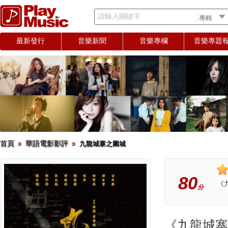
請輸入關鍵字
最新發行
音樂新聞
音樂專欄
音樂專題
首頁
華語電影影評
九龍城寨之圍城
80
《
分
《九龍城