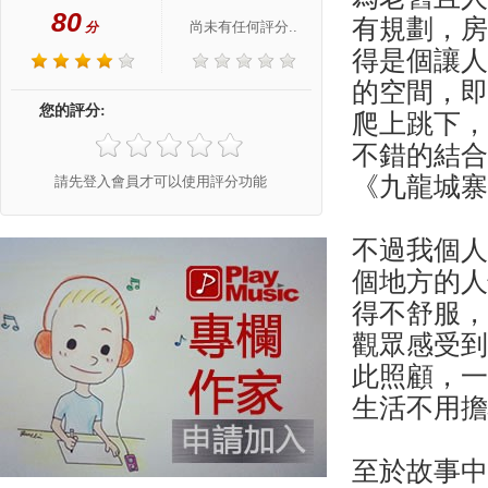
80
有規劃，
尚未有任何評分..
分
得是個讓
的空間，
您的評分:
爬上跳下
不錯的結
《九龍城
請先登入會員才可以使用評分功能
不過我個
個地方的
得不舒服
觀眾感受
此照顧，
生活不用
至於故事