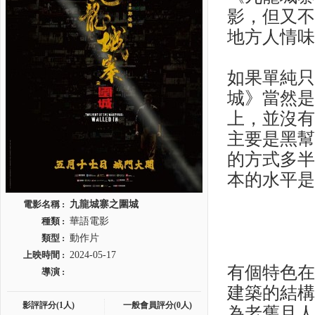
影，但又
地方人情
如果單純
城》當然
上，並沒
主要是黑
的方式多
本的水平
電影名稱 :
九龍城寨之圍城
種類 :
華語電影
類型 :
動作片
上映時間 :
2024-05-17
有個特色
導演 :
建築的結
影評評分(1人)
一般會員評分(0人)
為老舊且