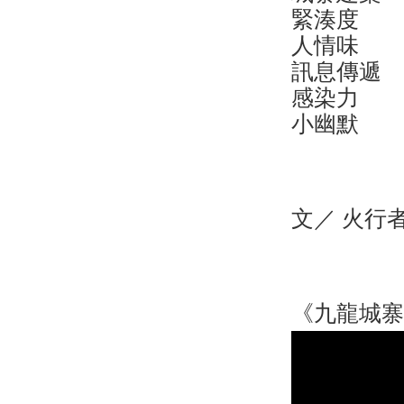
緊湊度 
人情味 
訊息傳遞
感染力 
小幽默 
文／ 火行者 f
《九龍城