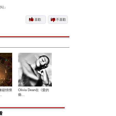
網站』
喜歡
不喜歡
兼顧情懷
Olivia Dean在《愛的
.
藝...
看