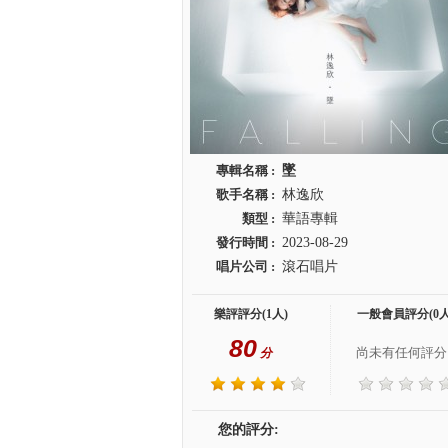
專輯名稱 :
墜
歌手名稱 :
林逸欣
類型 :
華語專輯
發行時間 :
2023-08-29
唱片公司 :
滾石唱片
樂評評分(1人)
一般會員評分(0人
80
尚未有任何評分.
分
您的評分: