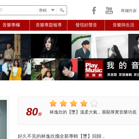
字
專欄作家
音樂專欄
音樂專題報導
發現好聲音
音樂與生活
80
林逸欣的【墜】溫柔大氣，展顯厚實音樂功底
分
好久不見的林逸欣攜全新專輯【墜】回歸，