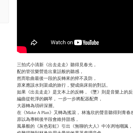
三拍式小清新《出去走走》聽得見春光，
配的管弦樂營造出童話般的聽感，
然而歌曲最後一段的反轉來的猝不及防，
原來應該水到渠成的旅行，變成病床前的對話。
如果《出去走走》是文本上的反轉，《墜》則是音樂上的反
編曲從乾淨的鋼琴， 一步一步將配器配齊，
大器轉為瑣碎深層。
在《Make A Plan》又轉為搖滾， 林逸欣的聲音聽得到青春
原以為專輯後半段會維持甜感，
風暴般的《灰色彩虹》引出《無聊的大人》中冷冽地嘲諷，