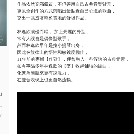
作品依然充滿氣質，不但善用自己古典音樂背景，
更以全創作的方式演唱出最貼近自己心境的歌曲，
交出一張透著輕盈質地的舒坦作品。
林逸欣演優而唱， 加上亮麗的外型，
常有人誤會是偶像型歌手，
然而林逸欣早年是拉小提琴出身，
因此在旋律上的悟性和敏銳度極佳，
11年前的專輯【作對】，便曾融入一些浮誇的古典元素，
如今事隔多年林逸欣的【墜】收起鋪張的編曲，
化繁為簡聽來更有說服力，
在聲音表現上也更自然流暢。
)
.