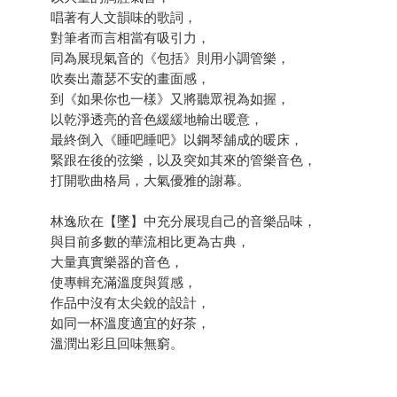
唱著有人文韻味的歌詞，
對筆者而言相當有吸引力，
同為展現氣音的《包括》則用小調管樂，
吹奏出蕭瑟不安的畫面感，
到《如果你也一樣》又將聽眾視為如握，
以乾淨透亮的音色緩緩地輸出暖意，
最終倒入《睡吧睡吧》以鋼琴舖成的暖床，
緊跟在後的弦樂，以及突如其來的管樂音色，
打開歌曲格局，大氣優雅的謝幕。
林逸欣在【墜】中充分展現自己的音樂品味，
與目前多數的華流相比更為古典，
大量真實樂器的音色，
使專輯充滿溫度與質感，
作品中沒有太尖銳的設計，
如同一杯溫度適宜的好茶，
溫潤出彩且回味無窮。