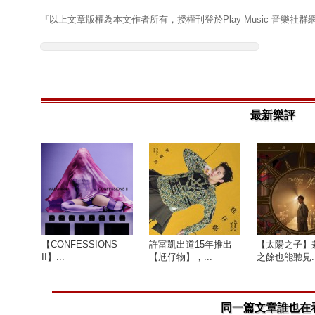
『以上文章版權為本文作者所有，授權刊登於Play Music 音樂社群
最新樂評
【CONFESSIONS
許富凱出道15年推出
【太陽之子】
II】...
【尪仔物】，...
之餘也能聽見..
同一篇文章誰也在