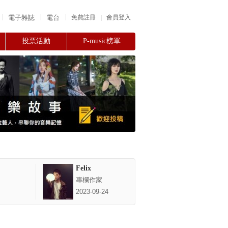
|
|
|
電子雜誌
電台
|
免費註冊
會員登入
投票活動
P-music榜單
Felix
專欄作家
2023-09-24